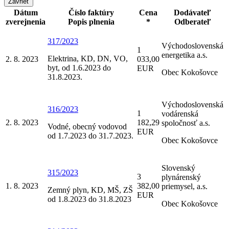
Zavrieť
Dátum
Číslo faktúry
Cena
Dodávateľ
zverejnenia
Popis plnenia
*
Odberateľ
317/2023
Východoslovenská
1
energetika a.s.
Elektrina, KD, DN, VO,
2. 8. 2023
033,00
byt, od 1.6.2023 do
EUR
Obec Kokošovce
31.8.2023.
Východoslovenská
316/2023
1
vodárenská
2. 8. 2023
182,29
spoločnosť a.s.
Vodné, obecný vodovod
EUR
od 1.7.2023 do 31.7.2023.
Obec Kokošovce
Slovenský
315/2023
3
plynárenský
1. 8. 2023
382,00
priemysel, a.s.
Zemný plyn, KD, MŠ, ZŠ
EUR
od 1.8.2023 do 31.8.2023
Obec Kokošovce