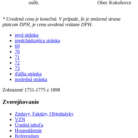
osôb.
Obec Kokošovce
* Uvedená cena je konečná. V prípade, že je zmluvná strana
platcom DPH, je cena uvedená vrátane DPH.
prvá stránka
predchádzajúca stránka
69
70
71
72
73
ďalšia stránka
posledná stránka
Zobrazené
1751
-
1775
z 1898
Zverejňovanie
Zmluvy, Faktúry, Objednávky
VZN
Úradná tabuľa
Hospodárenie
Referendum