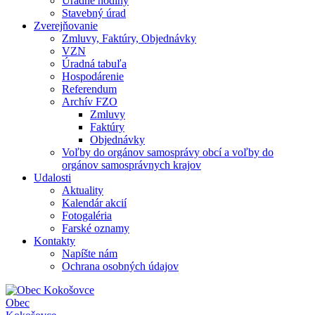
Úradné hodiny
Stavebný úrad
Zverejňovanie
Zmluvy, Faktúry, Objednávky
VZN
Úradná tabuľa
Hospodárenie
Referendum
Archív FZO
Zmluvy
Faktúry
Objednávky
Voľby do orgánov samosprávy obcí a voľby do
orgánov samosprávnych krajov
Udalosti
Aktuality
Kalendár akcií
Fotogaléria
Farské oznamy
Kontakty
Napíšte nám
Ochrana osobných údajov
Obec