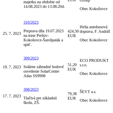
Group
majetku na obdobie od
14.08.2023 do 13.08.204.
Obec Kokošovce
310/2023
Helia autobusová
Preprava dňa 19.07.2023
424,50
doprava, F. Andráš
25. 7. 2023
na trase Prešov-
EUR
Kokošovce-Šarošpaták a
Obec Kokošovce
späť.
309/2023
ECO PRODUKT
51,20
s.r.o.
Solárne záhradné bodové
19. 7. 2023
EUR
osvetlenie SolarCentre
Obec Kokošovce
Atlas SS9998
308/2023
ŠEVT a.s.
79,38
17. 7. 2023
Tlačivá pre základnú
EUR
Obec Kokošovce
školu, ZŠ.