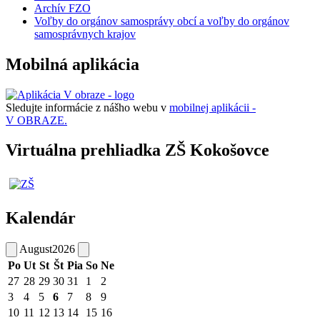
Archív FZO
Voľby do orgánov samosprávy obcí a voľby do orgánov
samosprávnych krajov
Mobilná aplikácia
Sledujte informácie z nášho webu v
mobilnej aplikácii -
V OBRAZE.
Virtuálna prehliadka ZŠ Kokošovce
Kalendár
August
2026
Po
Ut
St
Št
Pia
So
Ne
27
28
29
30
31
1
2
3
4
5
6
7
8
9
10
11
12
13
14
15
16