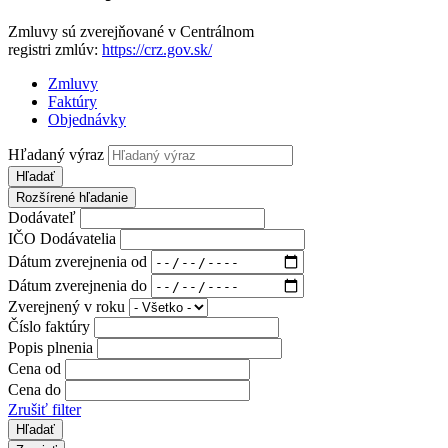
Zmluvy sú zverejňované v Centrálnom
registri zmlúv:
https://crz.gov.sk/
Zmluvy
Faktúry
Objednávky
Hľadaný výraz
Hľadať
Rozšírené hľadanie
Dodávateľ
IČO Dodávatelia
Dátum zverejnenia od
Dátum zverejnenia do
Zverejnený v roku
Číslo faktúry
Popis plnenia
Cena od
Cena do
Zrušiť filter