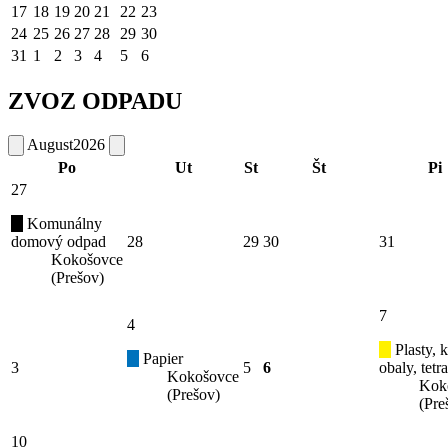
17
18
19
20
21
22
23
24
25
26
27
28
29
30
31
1
2
3
4
5
6
ZVOZ ODPADU
August
2026
Po
Ut
St
Št
Pi
27
Komunálny
domový odpad
28
29
30
31
Kokošovce
(Prešov)
7
4
Plasty, 
Papier
3
5
6
obaly, tetr
Kokošovce
Kok
(Prešov)
(Pre
10