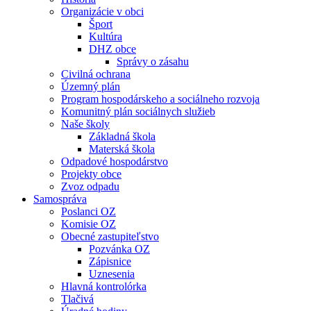
Organizácie v obci
Šport
Kultúra
DHZ obce
Správy o zásahu
Civilná ochrana
Územný plán
Program hospodárskeho a sociálneho rozvoja
Komunitný plán sociálnych služieb
Naše školy
Základná škola
Materská škola
Odpadové hospodárstvo
Projekty obce
Zvoz odpadu
Samospráva
Poslanci OZ
Komisie OZ
Obecné zastupiteľstvo
Pozvánka OZ
Zápisnice
Uznesenia
Hlavná kontrolórka
Tlačivá