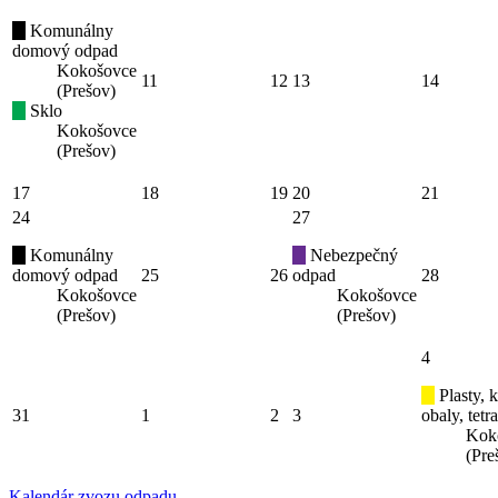
Komunálny
domový odpad
Kokošovce
11
12
13
14
(Prešov)
Sklo
Kokošovce
(Prešov)
17
18
19
20
21
24
27
Komunálny
Nebezpečný
domový odpad
25
26
odpad
28
Kokošovce
Kokošovce
(Prešov)
(Prešov)
4
Plasty, 
31
1
2
3
obaly, tetr
Kok
(Pre
Kalendár zvozu odpadu