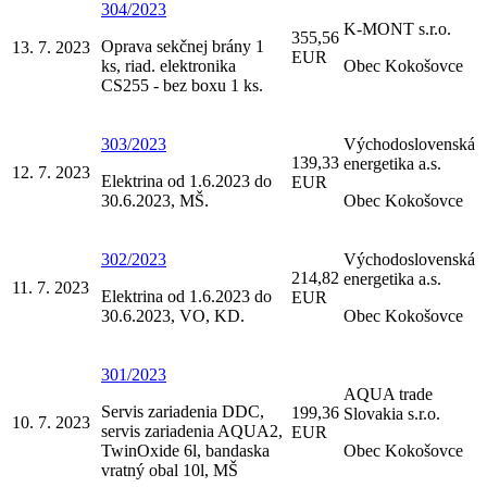
304/2023
K-MONT s.r.o.
355,56
Oprava sekčnej brány 1
13. 7. 2023
EUR
ks, riad. elektronika
Obec Kokošovce
CS255 - bez boxu 1 ks.
303/2023
Východoslovenská
139,33
energetika a.s.
12. 7. 2023
Elektrina od 1.6.2023 do
EUR
30.6.2023, MŠ.
Obec Kokošovce
302/2023
Východoslovenská
214,82
energetika a.s.
11. 7. 2023
Elektrina od 1.6.2023 do
EUR
30.6.2023, VO, KD.
Obec Kokošovce
301/2023
AQUA trade
Servis zariadenia DDC,
199,36
Slovakia s.r.o.
10. 7. 2023
servis zariadenia AQUA2,
EUR
TwinOxide 6l, bandaska
Obec Kokošovce
vratný obal 10l, MŠ