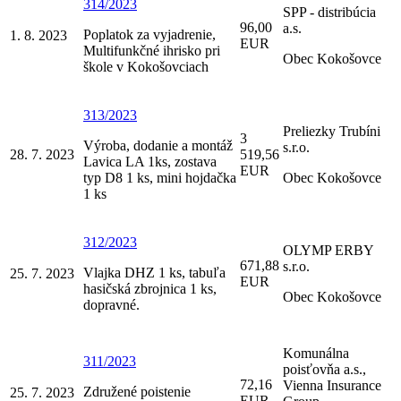
314/2023
SPP - distribúcia
96,00
a.s.
Poplatok za vyjadrenie,
1. 8. 2023
EUR
Multifunkčné ihrisko pri
Obec Kokošovce
škole v Kokošovciach
313/2023
Preliezky Trubíni
3
Výroba, dodanie a montáž
s.r.o.
28. 7. 2023
519,56
Lavica LA 1ks, zostava
EUR
typ D8 1 ks, mini hojdačka
Obec Kokošovce
1 ks
312/2023
OLYMP ERBY
671,88
s.r.o.
Vlajka DHZ 1 ks, tabuľa
25. 7. 2023
EUR
hasičská zbrojnica 1 ks,
Obec Kokošovce
dopravné.
Komunálna
311/2023
poisťovňa a.s.,
72,16
Vienna Insurance
Združené poistenie
25. 7. 2023
EUR