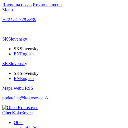
Rovno na obsah
Rovno na menu
Menu
+421 51 779 8339
SK
Slovensky
SK
Slovensky
EN
English
SK
Slovensky
SK
Slovensky
EN
English
Mapa webu
RSS
podatelna@kokosovce.sk
Obec
Kokošovce
Obec
História