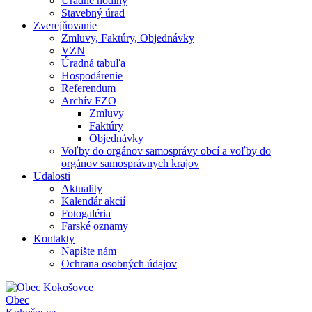
Úradné hodiny
Stavebný úrad
Zverejňovanie
Zmluvy, Faktúry, Objednávky
VZN
Úradná tabuľa
Hospodárenie
Referendum
Archív FZO
Zmluvy
Faktúry
Objednávky
Voľby do orgánov samosprávy obcí a voľby do
orgánov samosprávnych krajov
Udalosti
Aktuality
Kalendár akcií
Fotogaléria
Farské oznamy
Kontakty
Napíšte nám
Ochrana osobných údajov
Obec