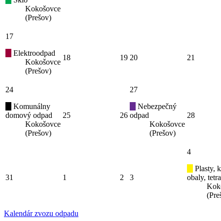
Kokošovce
(Prešov)
17
Elektroodpad
18
19
20
21
Kokošovce
(Prešov)
24
27
Komunálny
Nebezpečný
domový odpad
25
26
odpad
28
Kokošovce
Kokošovce
(Prešov)
(Prešov)
4
Plasty, 
31
1
2
3
obaly, tetr
Kok
(Pre
Kalendár zvozu odpadu