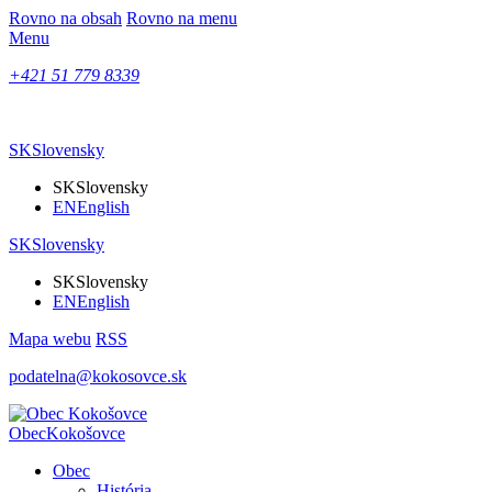
Rovno na obsah
Rovno na menu
Menu
+421 51 779 8339
SK
Slovensky
SK
Slovensky
EN
English
SK
Slovensky
SK
Slovensky
EN
English
Mapa webu
RSS
podatelna@kokosovce.sk
Obec
Kokošovce
Obec
História