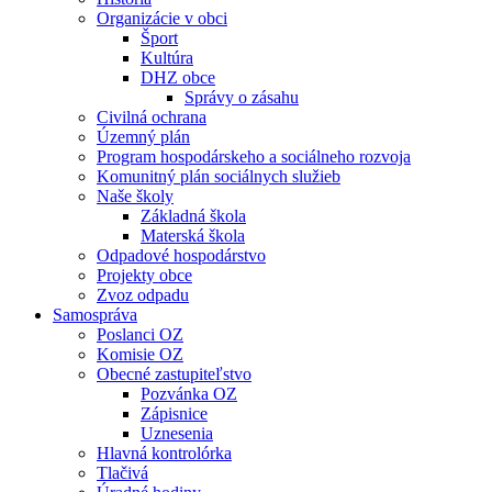
Organizácie v obci
Šport
Kultúra
DHZ obce
Správy o zásahu
Civilná ochrana
Územný plán
Program hospodárskeho a sociálneho rozvoja
Komunitný plán sociálnych služieb
Naše školy
Základná škola
Materská škola
Odpadové hospodárstvo
Projekty obce
Zvoz odpadu
Samospráva
Poslanci OZ
Komisie OZ
Obecné zastupiteľstvo
Pozvánka OZ
Zápisnice
Uznesenia
Hlavná kontrolórka
Tlačivá