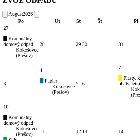
ZVOZ ODPADU
August
2026
Po
Ut
St
Št
Pi
27
Komunálny
domový odpad
28
29
30
31
Kokošovce
(Prešov)
7
4
Plasty, 
Papier
3
5
6
obaly, tetr
Kokošovce
Kok
(Prešov)
(Pre
10
Komunálny
domový odpad
Kokošovce
11
12
13
14
(Prešov)
Sklo