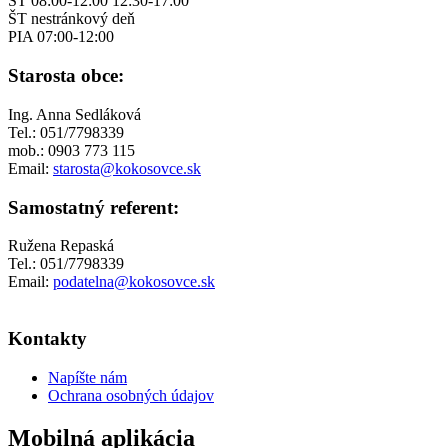
ST 08:00-12:00 12:30-17:00
ŠT nestránkový deň
PIA 07:00-12:00
Starosta obce:
Ing. Anna Sedláková
Tel.: 051/7798339
mob.: 0903 773 115
Email:
s
tarosta@kokosovce.sk
Samostatný referent:
Ružena Repaská
Tel.: 051/7798339
Email:
podatelna@kokosovce.sk
Kontakty
Napíšte nám
Ochrana osobných údajov
Mobilná aplikácia