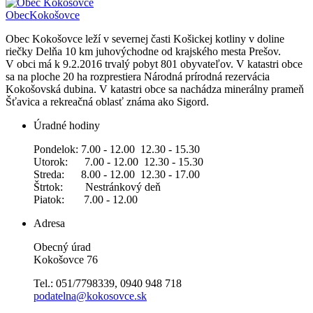
Obec
Kokošovce
Obec Kokošovce leží v severnej časti Košickej kotliny v doline
riečky Delňa 10 km juhovýchodne od krajského mesta Prešov.
V obci má k 9.2.2016 trvalý pobyt 801 obyvateľov. V katastri obce
sa na ploche 20 ha rozprestiera Národná prírodná rezervácia
Kokošovská dubina. V katastri obce sa nachádza minerálny prameň
Šťavica a rekreačná oblasť známa ako Sigord.
Úradné hodiny
Pondelok: 7.00 - 12.00 12.30 - 15.30
Utorok: 7.00 - 12.00 12.30 - 15.30
Streda: 8.00 - 12.00 12.30 - 17.00
Štrtok: Nestránkový deň
Piatok: 7.00 - 12.00
Adresa
Obecný úrad
Kokošovce 76
Tel.: 051/7798339, 0940 948 718
podatelna@kokosovce.sk