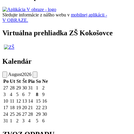
Sledujte informácie z nášho webu v
mobilnej aplikácii -
V OBRAZE.
Virtuálna prehliadka ZŠ Kokošovce
Kalendár
August
2026
Po
Ut
St
Št
Pia
So
Ne
27
28
29
30
31
1
2
3
4
5
6
7
8
9
10
11
12
13
14
15
16
17
18
19
20
21
22
23
24
25
26
27
28
29
30
31
1
2
3
4
5
6