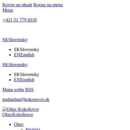
Rovno na obsah
Rovno na menu
Menu
+421 51 779 8339
SK
Slovensky
SK
Slovensky
EN
English
SK
Slovensky
SK
Slovensky
EN
English
Mapa webu
RSS
podatelna@kokosovce.sk
Obec
Kokošovce
Obec
História