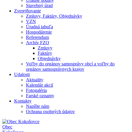
Úradné hodiny
Stavebný úrad
Zverejňovanie
Zmluvy, Faktúry, Objednávky
VZN
Úradná tabuľa
Hospodárenie
Referendum
Archív FZO
Zmluvy
Faktúry
Objednávky
Voľby do orgánov samosprávy obcí a voľby do
orgánov samosprávnych krajov
Udalosti
Aktuality
Kalendár akcií
Fotogaléria
Farské oznamy
Kontakty
Napíšte nám
Ochrana osobných údajov
Obec