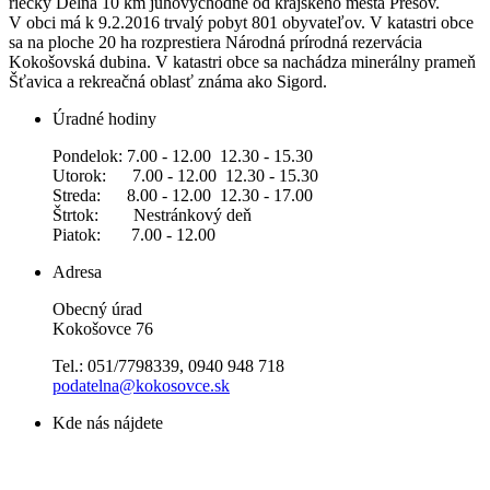
riečky Delňa 10 km juhovýchodne od krajského mesta Prešov.
V obci má k 9.2.2016 trvalý pobyt 801 obyvateľov. V katastri obce
sa na ploche 20 ha rozprestiera Národná prírodná rezervácia
Kokošovská dubina. V katastri obce sa nachádza minerálny prameň
Šťavica a rekreačná oblasť známa ako Sigord.
Úradné hodiny
Pondelok: 7.00 - 12.00 12.30 - 15.30
Utorok: 7.00 - 12.00 12.30 - 15.30
Streda: 8.00 - 12.00 12.30 - 17.00
Štrtok: Nestránkový deň
Piatok: 7.00 - 12.00
Adresa
Obecný úrad
Kokošovce 76
Tel.: 051/7798339, 0940 948 718
podatelna@kokosovce.sk
Kde nás nájdete