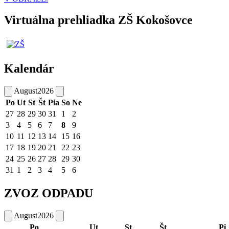
Virtuálna prehliadka ZŠ Kokošovce
Kalendár
August
2026
Po
Ut
St
Št
Pia
So
Ne
27
28
29
30
31
1
2
3
4
5
6
7
8
9
10
11
12
13
14
15
16
17
18
19
20
21
22
23
24
25
26
27
28
29
30
31
1
2
3
4
5
6
ZVOZ ODPADU
August
2026
Po
Ut
St
Št
Pi