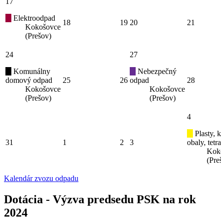
17
Elektroodpad
18
19
20
21
Kokošovce
(Prešov)
24
27
Komunálny
Nebezpečný
domový odpad
25
26
odpad
28
Kokošovce
Kokošovce
(Prešov)
(Prešov)
4
Plasty, 
31
1
2
3
obaly, tetr
Kok
(Pre
Kalendár zvozu odpadu
Dotácia - Výzva predsedu PSK na rok
2024