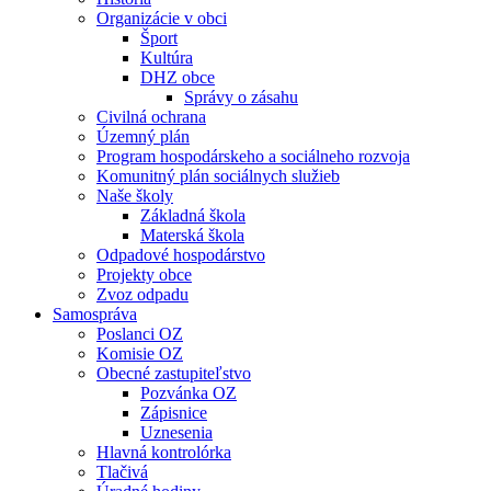
Organizácie v obci
Šport
Kultúra
DHZ obce
Správy o zásahu
Civilná ochrana
Územný plán
Program hospodárskeho a sociálneho rozvoja
Komunitný plán sociálnych služieb
Naše školy
Základná škola
Materská škola
Odpadové hospodárstvo
Projekty obce
Zvoz odpadu
Samospráva
Poslanci OZ
Komisie OZ
Obecné zastupiteľstvo
Pozvánka OZ
Zápisnice
Uznesenia
Hlavná kontrolórka
Tlačivá