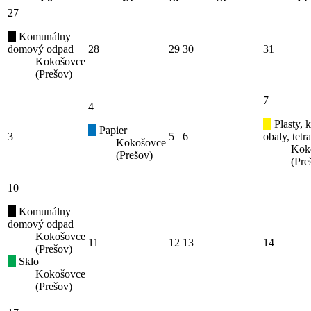
27
Komunálny
domový odpad
28
29
30
31
Kokošovce
(Prešov)
7
4
Plasty, 
Papier
3
5
6
obaly, tetr
Kokošovce
Kok
(Prešov)
(Pre
10
Komunálny
domový odpad
Kokošovce
11
12
13
14
(Prešov)
Sklo
Kokošovce
(Prešov)