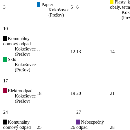
Plasty, 
Papier
3
5
6
obaly, tetr
Kokošovce
Kok
(Prešov)
(Pre
10
Komunálny
domový odpad
Kokošovce
11
12
13
14
(Prešov)
Sklo
Kokošovce
(Prešov)
17
Elektroodpad
18
19
20
21
Kokošovce
(Prešov)
24
27
Komunálny
Nebezpečný
domový odpad
25
26
odpad
28