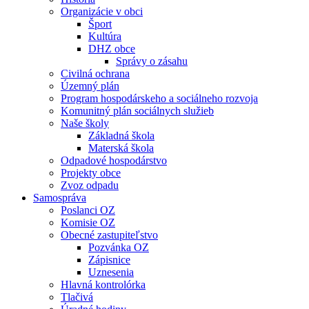
Organizácie v obci
Šport
Kultúra
DHZ obce
Správy o zásahu
Civilná ochrana
Územný plán
Program hospodárskeho a sociálneho rozvoja
Komunitný plán sociálnych služieb
Naše školy
Základná škola
Materská škola
Odpadové hospodárstvo
Projekty obce
Zvoz odpadu
Samospráva
Poslanci OZ
Komisie OZ
Obecné zastupiteľstvo
Pozvánka OZ
Zápisnice
Uznesenia
Hlavná kontrolórka
Tlačivá