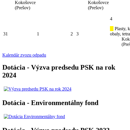
Kokošovce
Kokošovce
(Prešov)
(Prešov)
4
Plasty, 
31
1
2
3
obaly, tetr
Kok
(Pre
Kalendár zvozu odpadu
Dotácia - Výzva predsedu PSK na rok
2024
Dotácia - Environmentálny fond