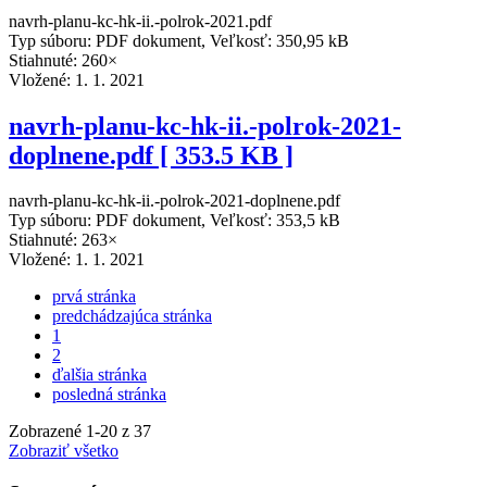
navrh-planu-kc-hk-ii.-polrok-2021.pdf
Typ súboru: PDF dokument, Veľkosť: 350,95 kB
Stiahnuté: 260×
Vložené:
1. 1. 2021
navrh-planu-kc-hk-ii.-polrok-2021-
doplnene.pdf [ 353.5 KB ]
navrh-planu-kc-hk-ii.-polrok-2021-doplnene.pdf
Typ súboru: PDF dokument, Veľkosť: 353,5 kB
Stiahnuté: 263×
Vložené:
1. 1. 2021
prvá stránka
predchádzajúca stránka
1
2
ďalšia stránka
posledná stránka
Zobrazené
1
-
20
z 37
Zobraziť všetko