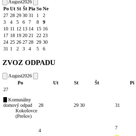
August
2026
Po
Ut
St
Št
Pia
So
Ne
27
28
29
30
31
1
2
3
4
5
6
7
8
9
10
11
12
13
14
15
16
17
18
19
20
21
22
23
24
25
26
27
28
29
30
31
1
2
3
4
5
6
ZVOZ ODPADU
August
2026
Po
Ut
St
Št
Pi
27
Komunálny
domový odpad
28
29
30
31
Kokošovce
(Prešov)
7
4