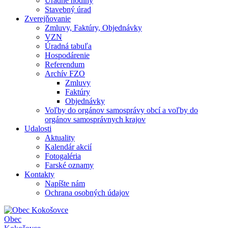
Úradné hodiny
Stavebný úrad
Zverejňovanie
Zmluvy, Faktúry, Objednávky
VZN
Úradná tabuľa
Hospodárenie
Referendum
Archív FZO
Zmluvy
Faktúry
Objednávky
Voľby do orgánov samosprávy obcí a voľby do
orgánov samosprávnych krajov
Udalosti
Aktuality
Kalendár akcií
Fotogaléria
Farské oznamy
Kontakty
Napíšte nám
Ochrana osobných údajov
Obec