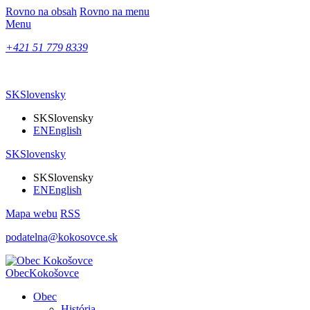
Rovno na obsah
Rovno na menu
Menu
+421 51 779 8339
SK
Slovensky
SK
Slovensky
EN
English
SK
Slovensky
SK
Slovensky
EN
English
Mapa webu
RSS
podatelna@kokosovce.sk
Obec
Kokošovce
Obec
História