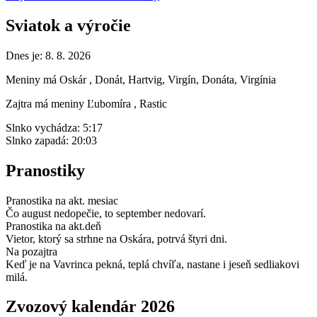
Sviatok a výročie
Dnes je:
8. 8. 2026
Meniny má
Oskár
, Donát, Hartvig, Virgín, Donáta, Virgínia
Zajtra má meniny
Ľubomíra
, Rastic
Slnko vychádza:
5:17
Slnko zapadá:
20:03
Pranostiky
Pranostika na akt. mesiac
Čo august nedopečie, to september nedovarí.
Pranostika na akt.deň
Vietor, ktorý sa strhne na Oskára, potrvá štyri dni.
Na pozajtra
Keď je na Vavrinca pekná, teplá chvíľa, nastane i jeseň sedliakovi
milá.
Zvozový kalendár 2026