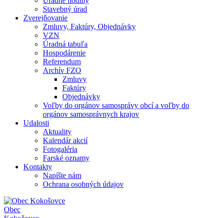
Úradné hodiny
Stavebný úrad
Zverejňovanie
Zmluvy, Faktúry, Objednávky
VZN
Úradná tabuľa
Hospodárenie
Referendum
Archív FZO
Zmluvy
Faktúry
Objednávky
Voľby do orgánov samosprávy obcí a voľby do
orgánov samosprávnych krajov
Udalosti
Aktuality
Kalendár akcií
Fotogaléria
Farské oznamy
Kontakty
Napíšte nám
Ochrana osobných údajov
Obec