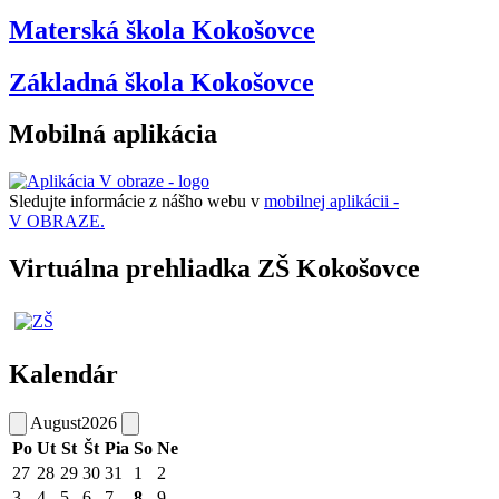
Materská škola Kokošovce
Základná škola Kokošovce
Mobilná aplikácia
Sledujte informácie z nášho webu v
mobilnej aplikácii -
V OBRAZE.
Virtuálna prehliadka ZŠ Kokošovce
Kalendár
August
2026
Po
Ut
St
Št
Pia
So
Ne
27
28
29
30
31
1
2
3
4
5
6
7
8
9