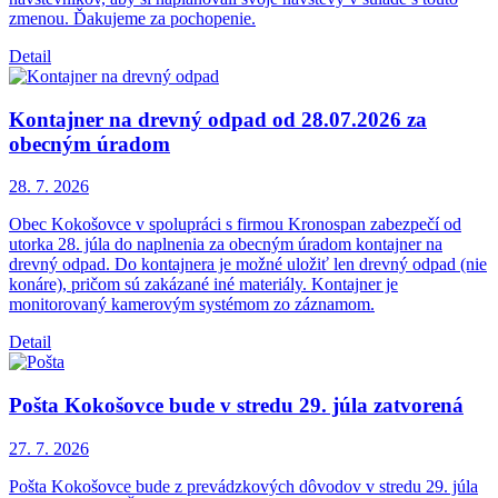
zmenou. Ďakujeme za pochopenie.
Detail
Kontajner na drevný odpad od 28.07.2026 za
obecným úradom
28. 7.
2026
Obec Kokošovce v spolupráci s firmou Kronospan zabezpečí od
utorka 28. júla do naplnenia za obecným úradom kontajner na
drevný odpad. Do kontajnera je možné uložiť len drevný odpad (nie
konáre), pričom sú zakázané iné materiály. Kontajner je
monitorovaný kamerovým systémom zo záznamom.
Detail
Pošta Kokošovce bude v stredu 29. júla zatvorená
27. 7.
2026
Pošta Kokošovce bude z prevádzkových dôvodov v stredu 29. júla