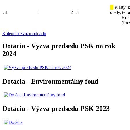
Plasty, 
31
1
2
3
obaly, tetr
Kok
(Pre
Kalendár zvozu odpadu
Dotácia - Výzva predsedu PSK na rok
2024
Dotácia - Environmentálny fond
Dotácia - Výzva predsedu PSK 2023