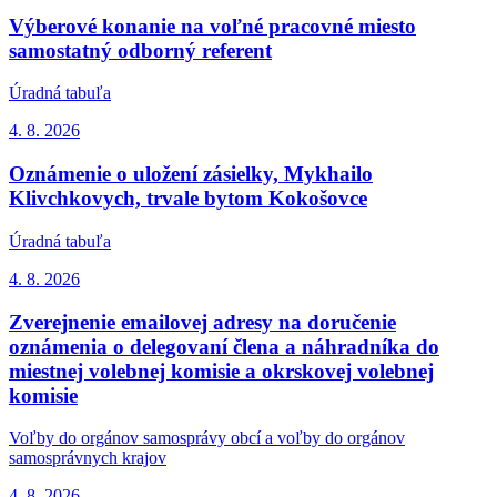
Výberové konanie na voľné pracovné miesto
samostatný odborný referent
Úradná tabuľa
4. 8.
2026
Oznámenie o uložení zásielky, Mykhailo
Klivchkovych, trvale bytom Kokošovce
Úradná tabuľa
4. 8.
2026
Zverejnenie emailovej adresy na doručenie
oznámenia o delegovaní člena a náhradníka do
miestnej volebnej komisie a okrskovej volebnej
komisie
Voľby do orgánov samosprávy obcí a voľby do orgánov
samosprávnych krajov
4. 8.
2026