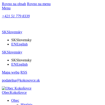
Rovno na obsah
Rovno na menu
Menu
+421 51 779 8339
SK
Slovensky
SK
Slovensky
EN
English
SK
Slovensky
SK
Slovensky
EN
English
Mapa webu
RSS
podatelna@kokosovce.sk
Obec
Kokošovce
Obec
História