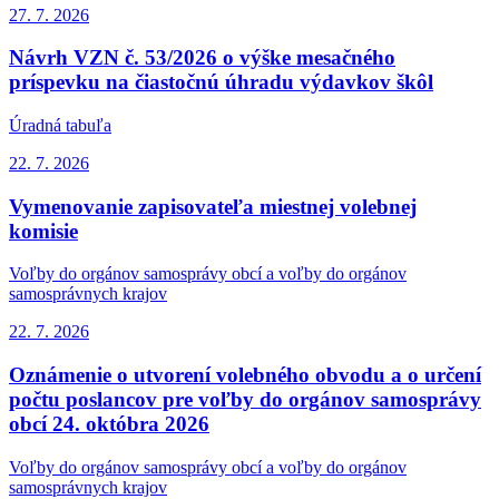
27. 7.
2026
Návrh VZN č. 53/2026 o výške mesačného
príspevku na čiastočnú úhradu výdavkov škôl
Úradná tabuľa
22. 7.
2026
Vymenovanie zapisovateľa miestnej volebnej
komisie
Voľby do orgánov samosprávy obcí a voľby do orgánov
samosprávnych krajov
22. 7.
2026
Oznámenie o utvorení volebného obvodu a o určení
počtu poslancov pre voľby do orgánov samosprávy
obcí 24. októbra 2026
Voľby do orgánov samosprávy obcí a voľby do orgánov
samosprávnych krajov