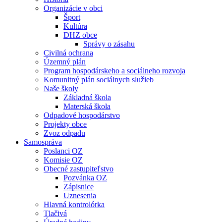
Organizácie v obci
Šport
Kultúra
DHZ obce
Správy o zásahu
Civilná ochrana
Územný plán
Program hospodárskeho a sociálneho rozvoja
Komunitný plán sociálnych služieb
Naše školy
Základná škola
Materská škola
Odpadové hospodárstvo
Projekty obce
Zvoz odpadu
Samospráva
Poslanci OZ
Komisie OZ
Obecné zastupiteľstvo
Pozvánka OZ
Zápisnice
Uznesenia
Hlavná kontrolórka
Tlačivá