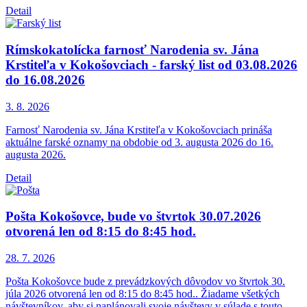
Detail
Rímskokatolícka farnosť Narodenia sv. Jána
Krstiteľa v Kokošovciach - farský list od 03.08.2026
do 16.08.2026
3. 8.
2026
Farnosť Narodenia sv. Jána Krstiteľa v Kokošovciach prináša
aktuálne farské oznamy na obdobie od 3. augusta 2026 do 16.
augusta 2026.
Detail
Pošta Kokošovce, bude vo štvrtok 30.07.2026
otvorená len od 8:15 do 8:45 hod.
28. 7.
2026
Pošta Kokošovce bude z prevádzkových dôvodov vo štvrtok 30.
júla 2026 otvorená len od 8:15 do 8:45 hod.. Žiadame všetkých
návštevníkov, aby si naplánovali svoje návštevy v súlade s touto