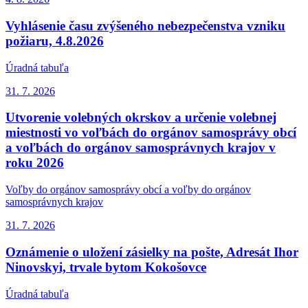
Vyhlásenie času zvýšeného nebezpečenstva vzniku
požiaru, 4.8.2026
Úradná tabuľa
31. 7.
2026
Utvorenie volebných okrskov a určenie volebnej
miestnosti vo voľbách do orgánov samosprávy obcí
a voľbách do orgánov samosprávnych krajov v
roku 2026
Voľby do orgánov samosprávy obcí a voľby do orgánov
samosprávnych krajov
31. 7.
2026
Oznámenie o uložení zásielky na pošte, Adresát Ihor
Ninovskyi, trvale bytom Kokošovce
Úradná tabuľa