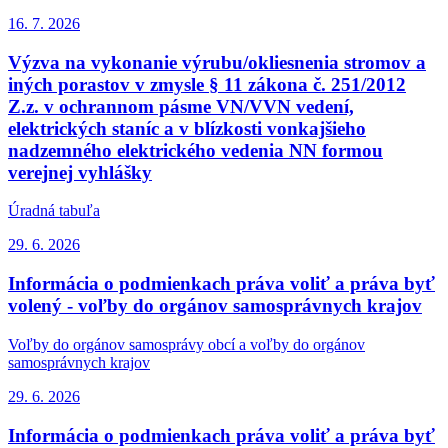
16. 7.
2026
Výzva na vykonanie výrubu/okliesnenia stromov a
iných porastov v zmysle § 11 zákona č. 251/2012
Z.z. v ochrannom pásme VN/VVN vedení,
elektrických staníc a v blízkosti vonkajšieho
nadzemného elektrického vedenia NN formou
verejnej vyhlášky
Úradná tabuľa
29. 6.
2026
Informácia o podmienkach práva voliť a práva byť
volený - voľby do orgánov samosprávnych krajov
Voľby do orgánov samosprávy obcí a voľby do orgánov
samosprávnych krajov
29. 6.
2026
Informácia o podmienkach práva voliť a práva byť