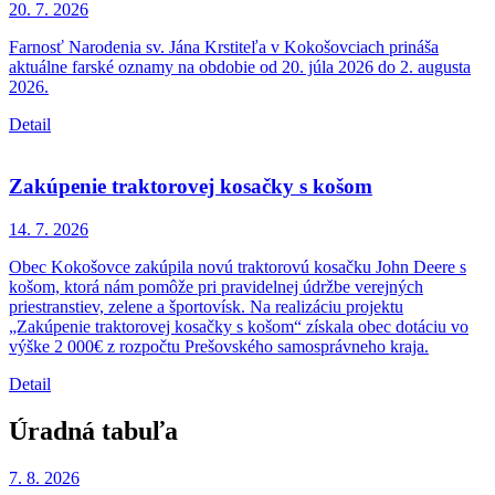
20. 7.
2026
Farnosť Narodenia sv. Jána Krstiteľa v Kokošovciach prináša
aktuálne farské oznamy na obdobie od 20. júla 2026 do 2. augusta
2026.
Detail
Zakúpenie traktorovej kosačky s košom
14. 7.
2026
Obec Kokošovce zakúpila novú traktorovú kosačku John Deere s
košom, ktorá nám pomôže pri pravidelnej údržbe verejných
priestranstiev, zelene a športovísk. Na realizáciu projektu
„Zakúpenie traktorovej kosačky s košom“ získala obec dotáciu vo
výške 2 000€ z rozpočtu Prešovského samosprávneho kraja.
Detail
Úradná tabuľa
7. 8.
2026