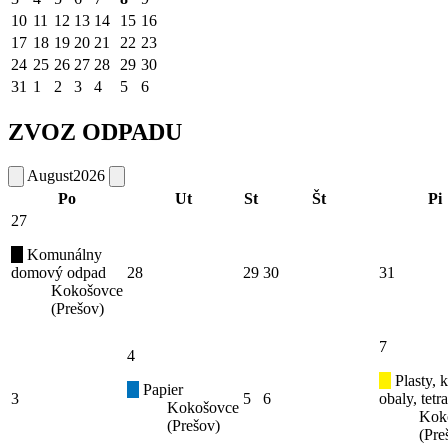
10
11
12
13
14
15
16
17
18
19
20
21
22
23
24
25
26
27
28
29
30
31
1
2
3
4
5
6
ZVOZ ODPADU
August
2026
Po
Ut
St
Št
Pi
27
Komunálny
domový odpad
28
29
30
31
Kokošovce
(Prešov)
7
4
Plasty, 
Papier
3
5
6
obaly, tetr
Kokošovce
Kok
(Prešov)
(Pre