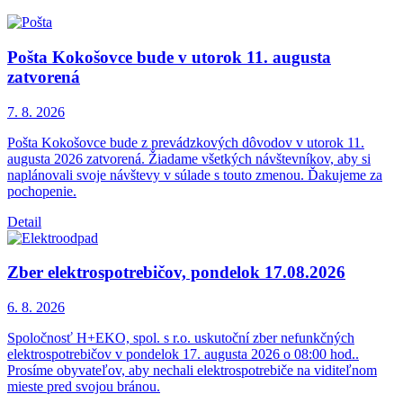
Pošta Kokošovce bude v utorok 11. augusta
zatvorená
7. 8.
2026
Pošta Kokošovce bude z prevádzkových dôvodov v utorok 11.
augusta 2026 zatvorená. Žiadame všetkých návštevníkov, aby si
naplánovali svoje návštevy v súlade s touto zmenou. Ďakujeme za
pochopenie.
Detail
Zber elektrospotrebičov, pondelok 17.08.2026
6. 8.
2026
Spoločnosť H+EKO, spol. s r.o. uskutoční zber nefunkčných
elektrospotrebičov v pondelok 17. augusta 2026 o 08:00 hod..
Prosíme obyvateľov, aby nechali elektrospotrebiče na viditeľnom
mieste pred svojou bránou.