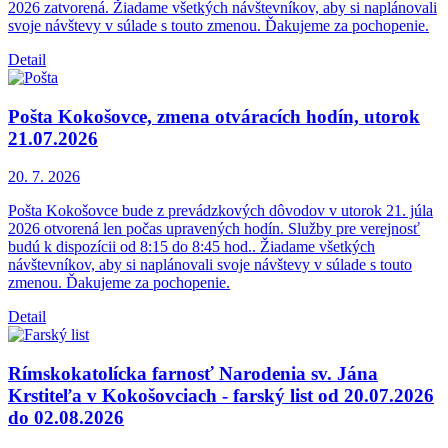
2026 zatvorená. Žiadame všetkých návštevníkov, aby si naplánovali
svoje návštevy v súlade s touto zmenou. Ďakujeme za pochopenie.
Detail
Pošta Kokošovce, zmena otváracích hodín, utorok
21.07.2026
20. 7.
2026
Pošta Kokošovce bude z prevádzkových dôvodov v utorok 21. júla
2026 otvorená len počas upravených hodín. Služby pre verejnosť
budú k dispozícii od 8:15 do 8:45 hod.. Žiadame všetkých
návštevníkov, aby si naplánovali svoje návštevy v súlade s touto
zmenou. Ďakujeme za pochopenie.
Detail
Rímskokatolícka farnosť Narodenia sv. Jána
Krstiteľa v Kokošovciach - farský list od 20.07.2026
do 02.08.2026