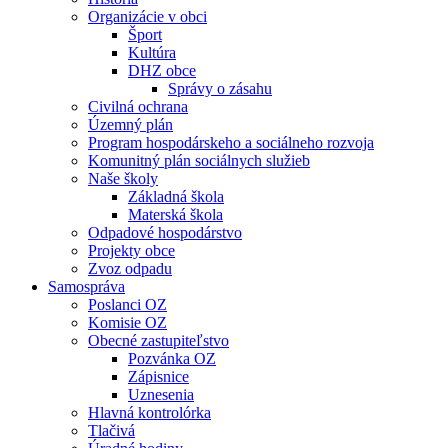
Organizácie v obci
Šport
Kultúra
DHZ obce
Správy o zásahu
Civilná ochrana
Územný plán
Program hospodárskeho a sociálneho rozvoja
Komunitný plán sociálnych služieb
Naše školy
Základná škola
Materská škola
Odpadové hospodárstvo
Projekty obce
Zvoz odpadu
Samospráva
Poslanci OZ
Komisie OZ
Obecné zastupiteľstvo
Pozvánka OZ
Zápisnice
Uznesenia
Hlavná kontrolórka
Tlačivá