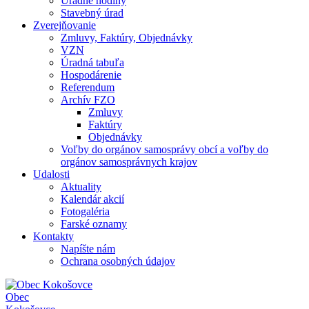
Úradné hodiny
Stavebný úrad
Zverejňovanie
Zmluvy, Faktúry, Objednávky
VZN
Úradná tabuľa
Hospodárenie
Referendum
Archív FZO
Zmluvy
Faktúry
Objednávky
Voľby do orgánov samosprávy obcí a voľby do
orgánov samosprávnych krajov
Udalosti
Aktuality
Kalendár akcií
Fotogaléria
Farské oznamy
Kontakty
Napíšte nám
Ochrana osobných údajov
Obec