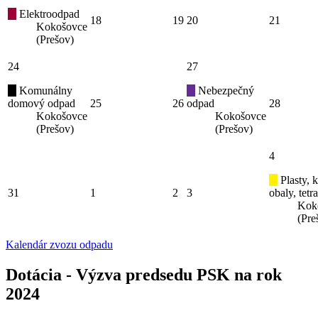
Elektroodpad
18
19
20
21
Kokošovce
(Prešov)
24
27
Komunálny
Nebezpečný
domový odpad
25
26
odpad
28
Kokošovce
Kokošovce
(Prešov)
(Prešov)
4
Plasty, 
31
1
2
3
obaly, tetr
Kok
(Pre
Kalendár zvozu odpadu
Dotácia - Výzva predsedu PSK na rok
2024