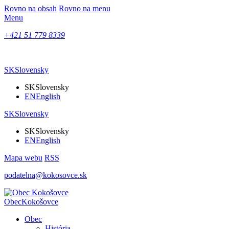
Rovno na obsah
Rovno na menu
Menu
+421 51 779 8339
SK
Slovensky
SK
Slovensky
EN
English
SK
Slovensky
SK
Slovensky
EN
English
Mapa webu
RSS
podatelna@kokosovce.sk
Obec
Kokošovce
Obec
História