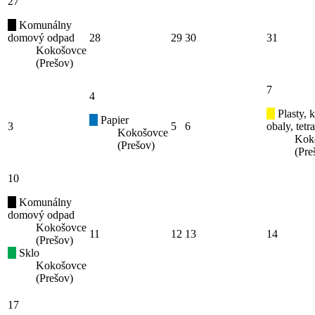
27
Komunálny
domový odpad
28
29
30
31
Kokošovce
(Prešov)
7
4
Plasty, 
Papier
3
5
6
obaly, tetr
Kokošovce
Kok
(Prešov)
(Pre
10
Komunálny
domový odpad
Kokošovce
11
12
13
14
(Prešov)
Sklo
Kokošovce
(Prešov)
17