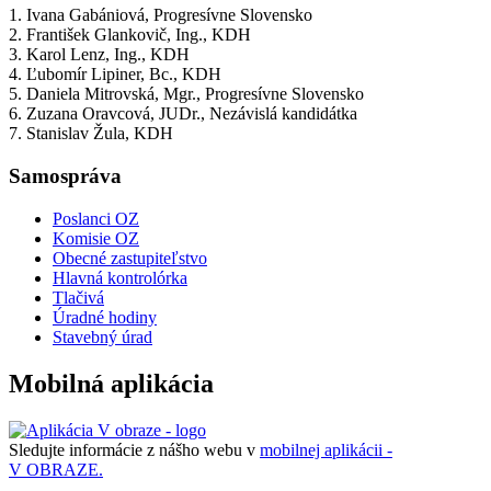
1. Ivana Gabániová, Progresívne Slovensko
2. František Glankovič, Ing., KDH
3. Karol Lenz, Ing., KDH
4. Ľubomír Lipiner, Bc., KDH
5. Daniela Mitrovská, Mgr., Progresívne Slovensko
6. Zuzana Oravcová, JUDr., Nezávislá kandidátka
7. Stanislav Žula, KDH
Samospráva
Poslanci OZ
Komisie OZ
Obecné zastupiteľstvo
Hlavná kontrolórka
Tlačivá
Úradné hodiny
Stavebný úrad
Mobilná aplikácia
Sledujte informácie z nášho webu v
mobilnej aplikácii -
V OBRAZE.