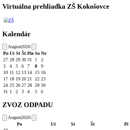
Virtuálna prehliadka ZŠ Kokošovce
Kalendár
August
2026
Po
Ut
St
Št
Pia
So
Ne
27
28
29
30
31
1
2
3
4
5
6
7
8
9
10
11
12
13
14
15
16
17
18
19
20
21
22
23
24
25
26
27
28
29
30
31
1
2
3
4
5
6
ZVOZ ODPADU
August
2026
Po
Ut
St
Št
Pi