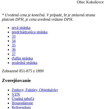
Obec Kokošovce
* Uvedená cena je konečná. V prípade, že je zmluvná strana
platcom DPH, je cena uvedená vrátane DPH.
prvá stránka
predchádzajúca stránka
33
34
35
36
37
ďalšia stránka
posledná stránka
Zobrazené
851
-
875
z 1899
Zverejňovanie
Zmluvy, Faktúry, Objednávky
VZN
Úradná tabuľa
Hospodárenie
Referendum