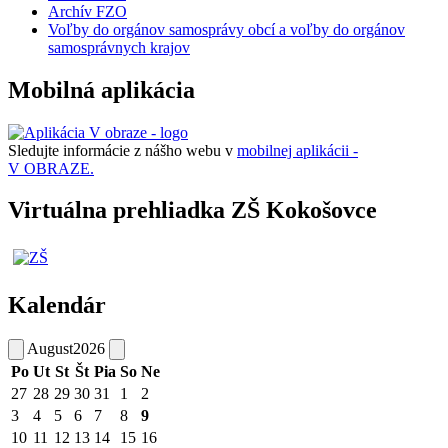
Archív FZO
Voľby do orgánov samosprávy obcí a voľby do orgánov
samosprávnych krajov
Mobilná aplikácia
Sledujte informácie z nášho webu v
mobilnej aplikácii -
V OBRAZE.
Virtuálna prehliadka ZŠ Kokošovce
Kalendár
August
2026
Po
Ut
St
Št
Pia
So
Ne
27
28
29
30
31
1
2
3
4
5
6
7
8
9
10
11
12
13
14
15
16