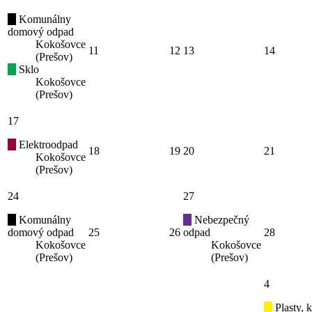
Komunálny
domový odpad
Kokošovce
11
12
13
14
(Prešov)
Sklo
Kokošovce
(Prešov)
17
Elektroodpad
18
19
20
21
Kokošovce
(Prešov)
24
27
Komunálny
Nebezpečný
domový odpad
25
26
odpad
28
Kokošovce
Kokošovce
(Prešov)
(Prešov)
4
Plasty, 