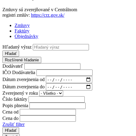
Zmluvy sú zverejňované v Centrálnom
registri zmlúv:
https://crz.gov.sk/
Zmluvy
Faktúry
Objednávky
Hľadaný výraz
Hľadať
Rozšírené hľadanie
Dodávateľ
IČO Dodávatelia
Dátum zverejnenia od
Dátum zverejnenia do
Zverejnený v roku
Číslo faktúry
Popis plnenia
Cena od
Cena do
Zrušiť filter