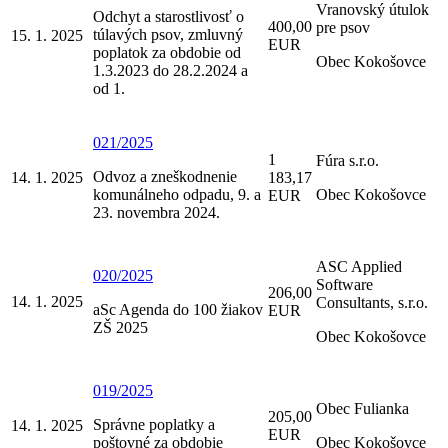
Vranovský útulok
Odchyt a starostlivosť o
400,00
pre psov
túlavých psov, zmluvný
15. 1. 2025
EUR
poplatok za obdobie od
Obec Kokošovce
1.3.2023 do 28.2.2024 a
od 1.
021/2025
1
Fúra s.r.o.
Odvoz a zneškodnenie
14. 1. 2025
183,17
komunálneho odpadu, 9. a
Obec Kokošovce
EUR
23. novembra 2024.
ASC Applied
020/2025
Software
206,00
14. 1. 2025
Consultants, s.r.o.
aSc Agenda do 100 žiakov
EUR
ZŠ 2025
Obec Kokošovce
019/2025
Obec Fulianka
205,00
Správne poplatky a
14. 1. 2025
EUR
poštovné za obdobie
Obec Kokošovce