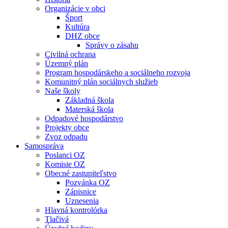
Organizácie v obci
Šport
Kultúra
DHZ obce
Správy o zásahu
Civilná ochrana
Územný plán
Program hospodárskeho a sociálneho rozvoja
Komunitný plán sociálnych služieb
Naše školy
Základná škola
Materská škola
Odpadové hospodárstvo
Projekty obce
Zvoz odpadu
Samospráva
Poslanci OZ
Komisie OZ
Obecné zastupiteľstvo
Pozvánka OZ
Zápisnice
Uznesenia
Hlavná kontrolórka
Tlačivá