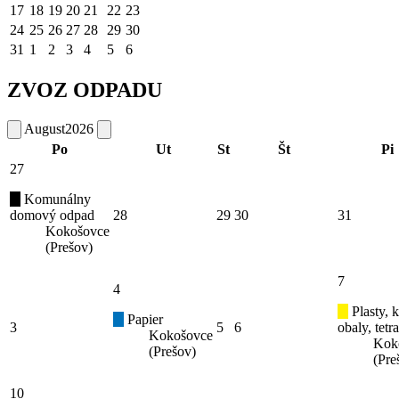
17
18
19
20
21
22
23
24
25
26
27
28
29
30
31
1
2
3
4
5
6
ZVOZ ODPADU
August
2026
Po
Ut
St
Št
Pi
27
Komunálny
domový odpad
28
29
30
31
Kokošovce
(Prešov)
7
4
Plasty, 
Papier
3
5
6
obaly, tetr
Kokošovce
Kok
(Prešov)
(Pre
10