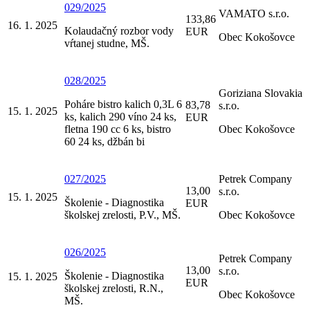
029/2025
VAMATO s.r.o.
133,86
16. 1. 2025
Kolaudačný rozbor vody
EUR
Obec Kokošovce
vŕtanej studne, MŠ.
028/2025
Goriziana Slovakia
Poháre bistro kalich 0,3L 6
83,78
s.r.o.
15. 1. 2025
ks, kalich 290 víno 24 ks,
EUR
fletna 190 cc 6 ks, bistro
Obec Kokošovce
60 24 ks, džbán bi
027/2025
Petrek Company
13,00
s.r.o.
15. 1. 2025
Školenie - Diagnostika
EUR
školskej zrelosti, P.V., MŠ.
Obec Kokošovce
026/2025
Petrek Company
13,00
s.r.o.
Školenie - Diagnostika
15. 1. 2025
EUR
školskej zrelosti, R.N.,
Obec Kokošovce
MŠ.