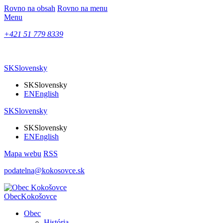
Rovno na obsah
Rovno na menu
Menu
+421 51 779 8339
SK
Slovensky
SK
Slovensky
EN
English
SK
Slovensky
SK
Slovensky
EN
English
Mapa webu
RSS
podatelna@kokosovce.sk
Obec
Kokošovce
Obec
História