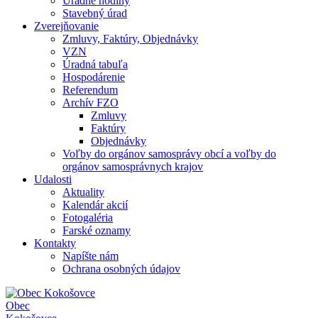
Úradné hodiny
Stavebný úrad
Zverejňovanie
Zmluvy, Faktúry, Objednávky
VZN
Úradná tabuľa
Hospodárenie
Referendum
Archív FZO
Zmluvy
Faktúry
Objednávky
Voľby do orgánov samosprávy obcí a voľby do
orgánov samosprávnych krajov
Udalosti
Aktuality
Kalendár akcií
Fotogaléria
Farské oznamy
Kontakty
Napíšte nám
Ochrana osobných údajov
Obec