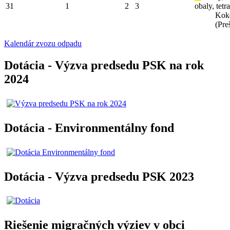
31
1
2
3
obaly, tetr
Kok
(Pre
Kalendár zvozu odpadu
Dotácia - Výzva predsedu PSK na rok
2024
Dotácia - Environmentálny fond
Dotácia - Výzva predsedu PSK 2023
Riešenie migračných výziev v obci