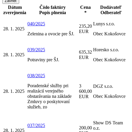
Zavrieť
Dátum
Číslo faktúry
Cena
Dodávateľ
zverejnenia
Popis plnenia
*
Odberateľ
040/2025
Lunys s.r.o.
235,20
28. 1. 2025
EUR
Zelenina a ovocie pre ŠJ.
Obec Kokošovce
039/2025
Horesko s.r.o.
635,32
28. 1. 2025
EUR
Potraviny pre ŠJ.
Obec Kokošovce
038/2025
Poradenské služby pri
3
DGZ s.r.o.
realizácií verejného
28. 1. 2025
600,00
obstarávania na základe
Obec Kokošovce
EUR
Zmluvy o poskytovaní
služieb, zo
Show DS Team
037/2025
200,00
o.z.
28. 1. 2025