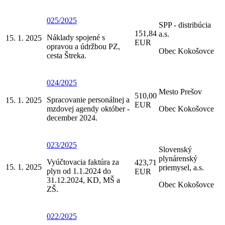
025/2025
SPP - distribúcia
151,84
a.s.
Náklady spojené s
15. 1. 2025
EUR
opravou a údržbou PZ,
Obec Kokošovce
cesta Štreka.
024/2025
Mesto Prešov
510,00
Spracovanie personálnej a
15. 1. 2025
EUR
mzdovej agendy október -
Obec Kokošovce
december 2024.
023/2025
Slovenský
plynárenský
Vyúčtovacia faktúra za
423,71
15. 1. 2025
priemysel, a.s.
plyn od 1.1.2024 do
EUR
31.12.2024, KD, MŠ a
Obec Kokošovce
ZŠ.
022/2025