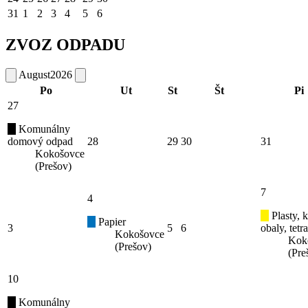
31
1
2
3
4
5
6
ZVOZ ODPADU
August
2026
Po
Ut
St
Št
Pi
27
Komunálny
domový odpad
28
29
30
31
Kokošovce
(Prešov)
7
4
Plasty, 
Papier
3
5
6
obaly, tetr
Kokošovce
Kok
(Prešov)
(Pre
10
Komunálny