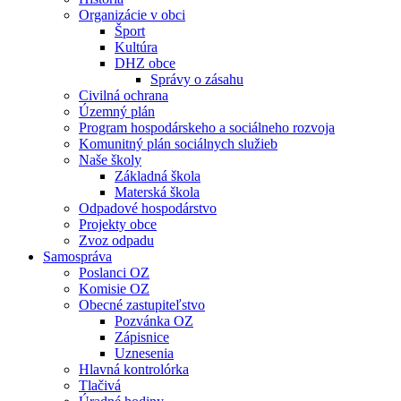
Organizácie v obci
Šport
Kultúra
DHZ obce
Správy o zásahu
Civilná ochrana
Územný plán
Program hospodárskeho a sociálneho rozvoja
Komunitný plán sociálnych služieb
Naše školy
Základná škola
Materská škola
Odpadové hospodárstvo
Projekty obce
Zvoz odpadu
Samospráva
Poslanci OZ
Komisie OZ
Obecné zastupiteľstvo
Pozvánka OZ
Zápisnice
Uznesenia
Hlavná kontrolórka
Tlačivá