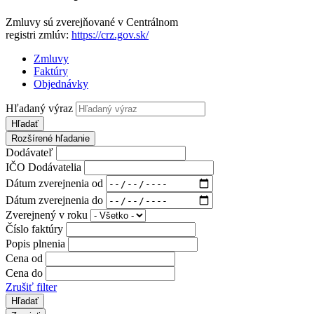
Zmluvy sú zverejňované v Centrálnom
registri zmlúv:
https://crz.gov.sk/
Zmluvy
Faktúry
Objednávky
Hľadaný výraz
Hľadať
Rozšírené hľadanie
Dodávateľ
IČO Dodávatelia
Dátum zverejnenia od
Dátum zverejnenia do
Zverejnený v roku
Číslo faktúry
Popis plnenia
Cena od
Cena do
Zrušiť filter