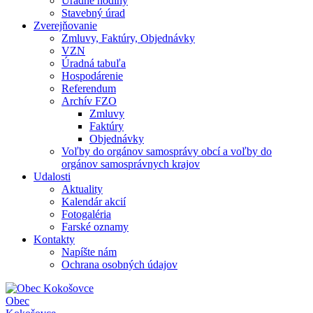
Úradné hodiny
Stavebný úrad
Zverejňovanie
Zmluvy, Faktúry, Objednávky
VZN
Úradná tabuľa
Hospodárenie
Referendum
Archív FZO
Zmluvy
Faktúry
Objednávky
Voľby do orgánov samosprávy obcí a voľby do
orgánov samosprávnych krajov
Udalosti
Aktuality
Kalendár akcií
Fotogaléria
Farské oznamy
Kontakty
Napíšte nám
Ochrana osobných údajov
Obec