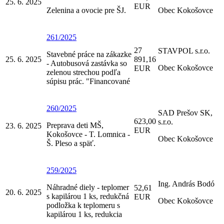
25. 6. 2025
EUR
Zelenina a ovocie pre ŠJ.
Obec Kokošovce
261/2025
27
STAVPOL s.r.o.
Stavebné práce na zákazke
25. 6. 2025
891,16
- Autobusová zastávka so
Obec Kokošovce
EUR
zelenou strechou podľa
súpisu prác. "Financované
260/2025
SAD Prešov SK,
623,00
s.r.o.
Preprava deti MŠ,
23. 6. 2025
EUR
Kokošovce - T. Lomnica -
Obec Kokošovce
Š. Pleso a späť.
259/2025
Ing. András Bodó
Náhradné diely - teplomer
52,61
20. 6. 2025
s kapilárou 1 ks, redukčná
EUR
Obec Kokošovce
podložka k teplomeru s
kapilárou 1 ks, redukcia