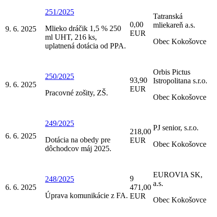
251/2025
Tatranská
0,00
mliekareň a.s.
Mlieko dráčik 1,5 % 250
9. 6. 2025
EUR
ml UHT, 216 ks,
Obec Kokošovce
uplatnená dotácia od PPA.
Orbis Pictus
250/2025
93,90
Istropolitana s.r.o.
9. 6. 2025
EUR
Pracovné zošity, ZŠ.
Obec Kokošovce
249/2025
PJ senior, s.r.o.
218,00
6. 6. 2025
Dotácia na obedy pre
EUR
Obec Kokošovce
dôchodcov máj 2025.
EUROVIA SK,
9
248/2025
a.s.
6. 6. 2025
471,00
Úprava komunikácie z FA.
EUR
Obec Kokošovce