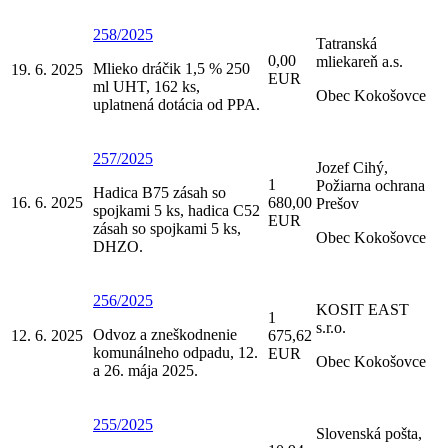
258/2025
Tatranská
0,00
mliekareň a.s.
Mlieko dráčik 1,5 % 250
19. 6. 2025
EUR
ml UHT, 162 ks,
Obec Kokošovce
uplatnená dotácia od PPA.
257/2025
Jozef Cihý,
1
Požiarna ochrana
Hadica B75 zásah so
16. 6. 2025
680,00
Prešov
spojkami 5 ks, hadica C52
EUR
zásah so spojkami 5 ks,
Obec Kokošovce
DHZO.
256/2025
KOSIT EAST
1
s.r.o.
Odvoz a zneškodnenie
12. 6. 2025
675,62
komunálneho odpadu, 12.
EUR
Obec Kokošovce
a 26. mája 2025.
255/2025
Slovenská pošta,