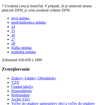
* Uvedená cena je konečná. V prípade, že je zmluvná strana
platcom DPH, je cena uvedená vrátane DPH.
prvá stránka
predchádzajúca stránka
24
25
26
27
28
ďalšia stránka
posledná stránka
Zobrazené
626
-
650
z 1899
Zverejňovanie
Zmluvy, Faktúry, Objednávky
VZN
Úradná tabuľa
Hospodárenie
Referendum
Archív FZO
Voľby do orgánov samosprávy obcí a voľby do orgánov