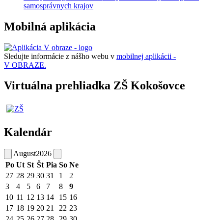
samosprávnych krajov
Mobilná aplikácia
Sledujte informácie z nášho webu v
mobilnej aplikácii -
V OBRAZE.
Virtuálna prehliadka ZŠ Kokošovce
Kalendár
August
2026
Po
Ut
St
Št
Pia
So
Ne
27
28
29
30
31
1
2
3
4
5
6
7
8
9
10
11
12
13
14
15
16
17
18
19
20
21
22
23
24
25
26
27
28
29
30