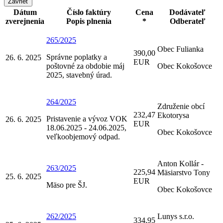
Zavrieť
Dátum
Číslo faktúry
Cena
Dodávateľ
zverejnenia
Popis plnenia
*
Odberateľ
265/2025
Obec Fulianka
390,00
Správne poplatky a
26. 6. 2025
EUR
poštovné za obdobie máj
Obec Kokošovce
2025, stavebný úrad.
264/2025
Združenie obcí
232,47
Ekotorysa
Pristavenie a vývoz VOK
26. 6. 2025
EUR
18.06.2025 - 24.06.2025,
Obec Kokošovce
veľkoobjemový odpad.
Anton Kollár -
263/2025
225,94
Mäsiarstvo Tony
25. 6. 2025
EUR
Mäso pre ŠJ.
Obec Kokošovce
262/2025
Lunys s.r.o.
334,95