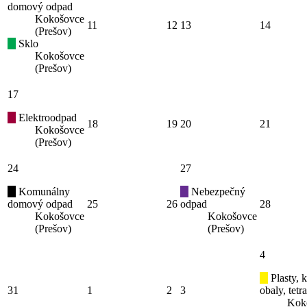
domový odpad
Kokošovce
11
12
13
14
(Prešov)
Sklo
Kokošovce
(Prešov)
17
Elektroodpad
18
19
20
21
Kokošovce
(Prešov)
24
27
Komunálny
Nebezpečný
domový odpad
25
26
odpad
28
Kokošovce
Kokošovce
(Prešov)
(Prešov)
4
Plasty, 
31
1
2
3
obaly, tetr
Kok