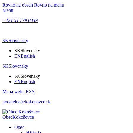
Rovno na obsah
Rovno na menu
Menu
+421 51 779 8339
SK
Slovensky
SK
Slovensky
EN
English
SK
Slovensky
SK
Slovensky
EN
English
Mapa webu
RSS
podatelna@kokosovce.sk
Obec
Kokošovce
Obec
História