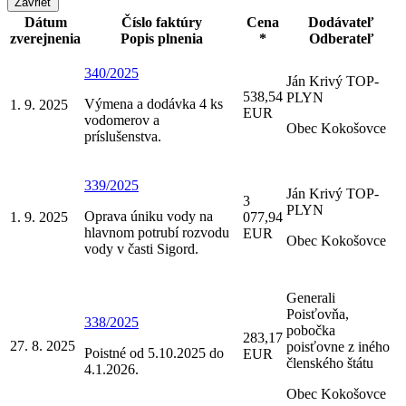
Zavrieť
Dátum
Číslo faktúry
Cena
Dodávateľ
zverejnenia
Popis plnenia
*
Odberateľ
340/2025
Ján Krivý TOP-
538,54
PLYN
Výmena a dodávka 4 ks
1. 9. 2025
EUR
vodomerov a
Obec Kokošovce
príslušenstva.
339/2025
Ján Krivý TOP-
3
PLYN
Oprava úniku vody na
1. 9. 2025
077,94
hlavnom potrubí rozvodu
EUR
Obec Kokošovce
vody v časti Sigord.
Generali
Poisťovňa,
338/2025
pobočka
283,17
27. 8. 2025
poisťovne z iného
Poistné od 5.10.2025 do
EUR
členského štátu
4.1.2026.
Obec Kokošovce