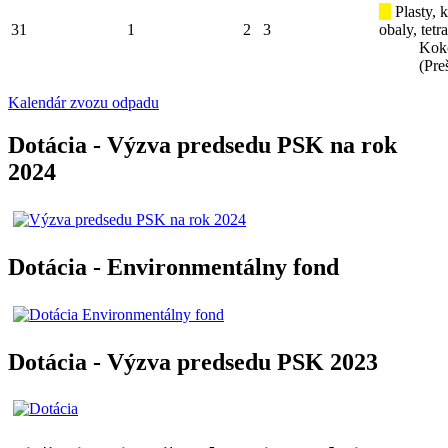
Plasty, 
31
1
2
3
obaly, tetr
Kok
(Pre
Kalendár zvozu odpadu
Dotácia - Výzva predsedu PSK na rok
2024
Dotácia - Environmentálny fond
Dotácia - Výzva predsedu PSK 2023