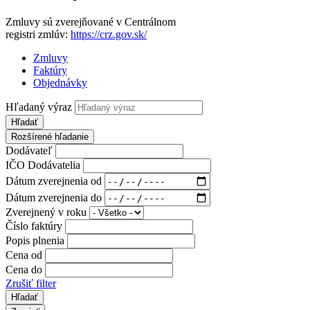
Zmluvy sú zverejňované v Centrálnom
registri zmlúv:
https://crz.gov.sk/
Zmluvy
Faktúry
Objednávky
Hľadaný výraz
Hľadať
Rozšírené hľadanie
Dodávateľ
IČO Dodávatelia
Dátum zverejnenia od
Dátum zverejnenia do
Zverejnený v roku
Číslo faktúry
Popis plnenia
Cena od
Cena do
Zrušiť filter