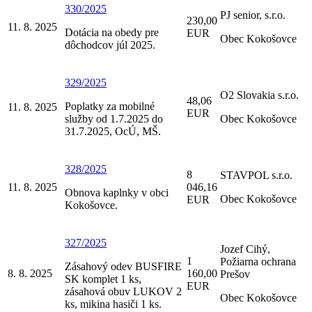
330/2025
PJ senior, s.r.o.
230,00
11. 8. 2025
Dotácia na obedy pre
EUR
Obec Kokošovce
dôchodcov júl 2025.
329/2025
O2 Slovakia s.r.o.
48,06
Poplatky za mobilné
11. 8. 2025
EUR
služby od 1.7.2025 do
Obec Kokošovce
31.7.2025, OcÚ, MŠ.
328/2025
8
STAVPOL s.r.o.
11. 8. 2025
046,16
Obnova kaplnky v obci
Obec Kokošovce
EUR
Kokošovce.
327/2025
Jozef Cihý,
1
Požiarna ochrana
Zásahový odev BUSFIRE
8. 8. 2025
160,00
Prešov
SK komplet 1 ks,
EUR
zásahová obuv LUKOV 2
Obec Kokošovce
ks, mikina hasiči 1 ks.