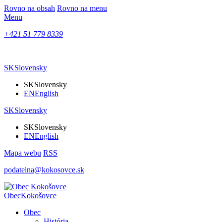
Rovno na obsah
Rovno na menu
Menu
+421 51 779 8339
SK
Slovensky
SK
Slovensky
EN
English
SK
Slovensky
SK
Slovensky
EN
English
Mapa webu
RSS
podatelna@kokosovce.sk
Obec
Kokošovce
Obec
História