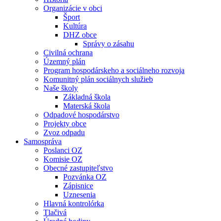
Organizácie v obci
Šport
Kultúra
DHZ obce
Správy o zásahu
Civilná ochrana
Územný plán
Program hospodárskeho a sociálneho rozvoja
Komunitný plán sociálnych služieb
Naše školy
Základná škola
Materská škola
Odpadové hospodárstvo
Projekty obce
Zvoz odpadu
Samospráva
Poslanci OZ
Komisie OZ
Obecné zastupiteľstvo
Pozvánka OZ
Zápisnice
Uznesenia
Hlavná kontrolórka
Tlačivá