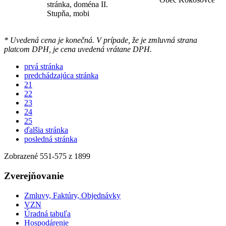
stránka, doména II.
Stupňa, mobi
* Uvedená cena je konečná. V prípade, že je zmluvná strana
platcom DPH, je cena uvedená vrátane DPH.
prvá stránka
predchádzajúca stránka
21
22
23
24
25
ďalšia stránka
posledná stránka
Zobrazené
551
-
575
z 1899
Zverejňovanie
Zmluvy, Faktúry, Objednávky
VZN
Úradná tabuľa
Hospodárenie