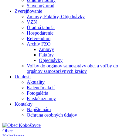
Úradné hodiny
Stavebný úrad
Zverejňovanie
Zmluvy, Faktúry, Objednávky
VZN
Úradná tabuľa
Hospodárenie
Referendum
Archív FZO
Zmluvy
Faktúry
Objednávky
Voľby do orgánov samosprávy obcí a voľby do
orgánov samosprávnych krajov
Udalosti
Aktuality
Kalendár akcií
Fotogaléria
Farské oznamy
Kontakty
Napíšte nám
Ochrana osobných údajov
Obec