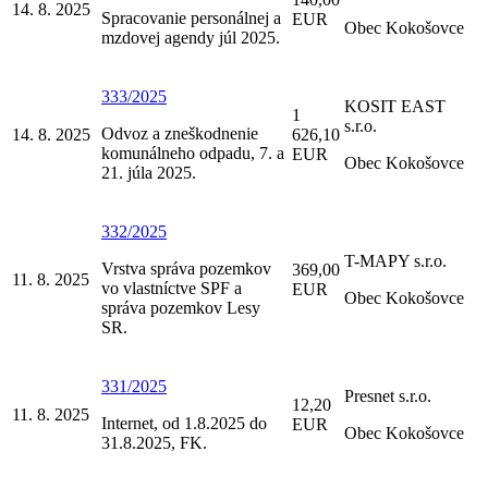
14. 8. 2025
Spracovanie personálnej a
EUR
Obec Kokošovce
mzdovej agendy júl 2025.
333/2025
KOSIT EAST
1
s.r.o.
Odvoz a zneškodnenie
14. 8. 2025
626,10
komunálneho odpadu, 7. a
EUR
Obec Kokošovce
21. júla 2025.
332/2025
T-MAPY s.r.o.
Vrstva správa pozemkov
369,00
11. 8. 2025
vo vlastníctve SPF a
EUR
Obec Kokošovce
správa pozemkov Lesy
SR.
331/2025
Presnet s.r.o.
12,20
11. 8. 2025
Internet, od 1.8.2025 do
EUR
Obec Kokošovce
31.8.2025, FK.