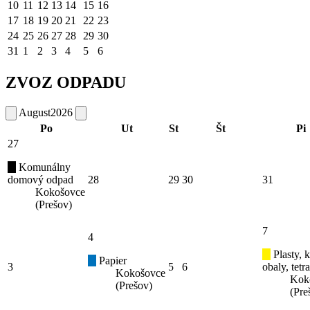
10
11
12
13
14
15
16
17
18
19
20
21
22
23
24
25
26
27
28
29
30
31
1
2
3
4
5
6
ZVOZ ODPADU
August
2026
Po
Ut
St
Št
Pi
27
Komunálny
domový odpad
28
29
30
31
Kokošovce
(Prešov)
7
4
Plasty, 
Papier
3
5
6
obaly, tetr
Kokošovce
Kok
(Prešov)
(Pre