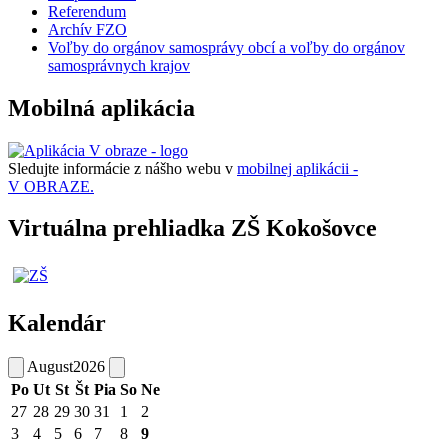
Referendum
Archív FZO
Voľby do orgánov samosprávy obcí a voľby do orgánov
samosprávnych krajov
Mobilná aplikácia
Sledujte informácie z nášho webu v
mobilnej aplikácii -
V OBRAZE.
Virtuálna prehliadka ZŠ Kokošovce
Kalendár
August
2026
Po
Ut
St
Št
Pia
So
Ne
27
28
29
30
31
1
2
3
4
5
6
7
8
9