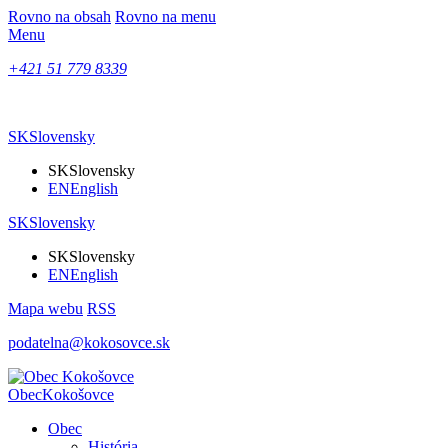
Rovno na obsah
Rovno na menu
Menu
+421 51 779 8339
SK
Slovensky
SK
Slovensky
EN
English
SK
Slovensky
SK
Slovensky
EN
English
Mapa webu
RSS
podatelna@kokosovce.sk
Obec
Kokošovce
Obec
História