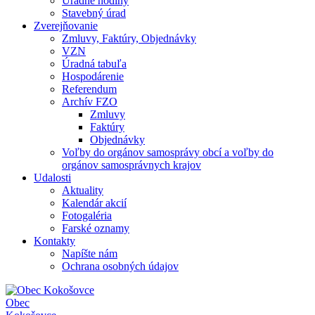
Úradné hodiny
Stavebný úrad
Zverejňovanie
Zmluvy, Faktúry, Objednávky
VZN
Úradná tabuľa
Hospodárenie
Referendum
Archív FZO
Zmluvy
Faktúry
Objednávky
Voľby do orgánov samosprávy obcí a voľby do
orgánov samosprávnych krajov
Udalosti
Aktuality
Kalendár akcií
Fotogaléria
Farské oznamy
Kontakty
Napíšte nám
Ochrana osobných údajov
Obec