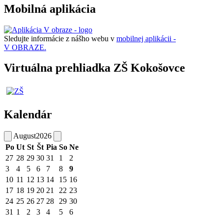
Mobilná aplikácia
Sledujte informácie z nášho webu v
mobilnej aplikácii -
V OBRAZE.
Virtuálna prehliadka ZŠ Kokošovce
Kalendár
August
2026
Po
Ut
St
Št
Pia
So
Ne
27
28
29
30
31
1
2
3
4
5
6
7
8
9
10
11
12
13
14
15
16
17
18
19
20
21
22
23
24
25
26
27
28
29
30
31
1
2
3
4
5
6