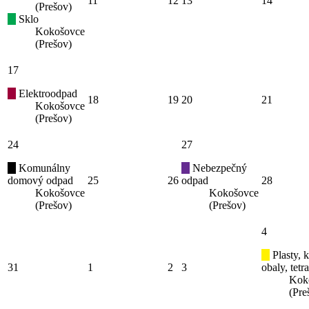
11
12
13
14
(Prešov)
Sklo
Kokošovce
(Prešov)
17
Elektroodpad
18
19
20
21
Kokošovce
(Prešov)
24
27
Komunálny
Nebezpečný
domový odpad
25
26
odpad
28
Kokošovce
Kokošovce
(Prešov)
(Prešov)
4
Plasty, 
31
1
2
3
obaly, tetr
Kok
(Pre