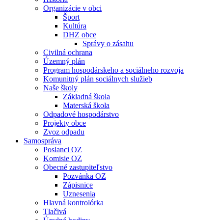
Organizácie v obci
Šport
Kultúra
DHZ obce
Správy o zásahu
Civilná ochrana
Územný plán
Program hospodárskeho a sociálneho rozvoja
Komunitný plán sociálnych služieb
Naše školy
Základná škola
Materská škola
Odpadové hospodárstvo
Projekty obce
Zvoz odpadu
Samospráva
Poslanci OZ
Komisie OZ
Obecné zastupiteľstvo
Pozvánka OZ
Zápisnice
Uznesenia
Hlavná kontrolórka
Tlačivá