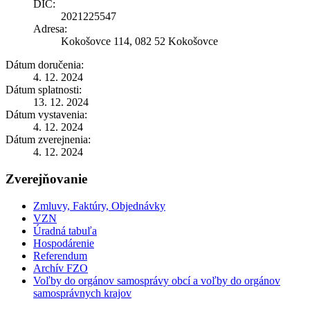
DIČ:
2021225547
Adresa:
Kokošovce 114, 082 52 Kokošovce
Dátum doručenia:
4. 12. 2024
Dátum splatnosti:
13. 12. 2024
Dátum vystavenia:
4. 12. 2024
Dátum zverejnenia:
4. 12. 2024
Zverejňovanie
Zmluvy, Faktúry, Objednávky
VZN
Úradná tabuľa
Hospodárenie
Referendum
Archív FZO
Voľby do orgánov samosprávy obcí a voľby do orgánov
samosprávnych krajov