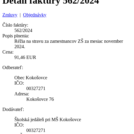
Detail faktúry 562/2024
Zmluvy
|
Objednávky
Číslo faktúry:
562/2024
Popis plnenia:
Réžia na stravu za zamestnancov ZŠ za mesiac november
2024.
Cena:
91,46 EUR
Odberateľ:
Obec Kokošovce
IČO:
00327271
Adresa:
Kokošovce 76
Dodávateľ:
Školská jedáleň pri MŠ Kokošovce
IČO:
00327271