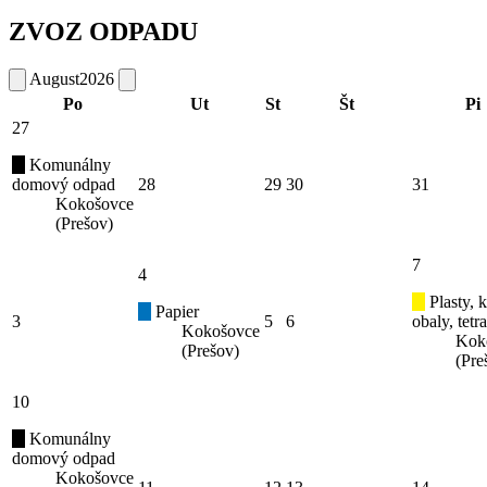
ZVOZ ODPADU
August
2026
Po
Ut
St
Št
Pi
27
Komunálny
domový odpad
28
29
30
31
Kokošovce
(Prešov)
7
4
Plasty, 
Papier
3
5
6
obaly, tetr
Kokošovce
Kok
(Prešov)
(Pre
10
Komunálny
domový odpad
Kokošovce