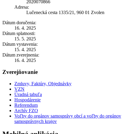
2020070866
Adresa:
Lučenecká cesta 1335/21, 960 01 Zvolen
Dátum doručenia:
16. 4. 2025
Dátum splatnosti:
15. 5. 2025
Dátum vystavenia:
15. 4. 2025
Dátum zverejnenia:
16. 4. 2025
Zverejňovanie
Zmluvy, Faktúry, Objednávky
VZN
Úradná tabuľa
Hospodárenie
Referendum
Archív FZO
Voľby do orgánov samosprávy obcí a voľby do orgánov
samosprávnych krajov
Mobilná aplikácia