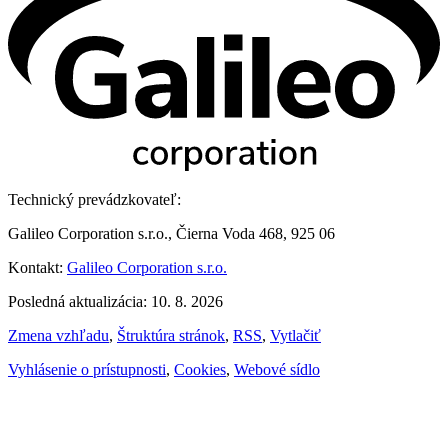
Technický prevádzkovateľ:
Galileo Corporation s.r.o., Čierna Voda 468, 925 06
Kontakt:
Galileo Corporation s.r.o.
Posledná aktualizácia: 10. 8. 2026
Zmena vzhľadu
,
Štruktúra stránok
,
RSS
,
Vytlačiť
Vyhlásenie o prístupnosti
,
Cookies
,
Webové sídlo