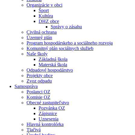
Organizácie v obci
Šport
Kultúra
DHZ obce
Správy o zásahu
Civilná ochrana
Územný plán
Program hospodárskeho a sociálneho rozvoja
Komunitný plán sociálnych služieb
Naše školy
Základná škola
Materská škola
Odpadové hospodárstvo
Projekty obce
Zvoz odpadu
Samospráva
Poslanci OZ
Komisie OZ
Obecné zastupiteľstvo
Pozvánka OZ
Zápisnice
Uznesenia
Hlavná kontrolórka
Tlačivá