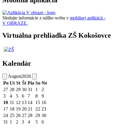
Sledujte informácie z nášho webu v
mobilnej aplikácii -
V OBRAZE.
Virtuálna prehliadka ZŠ Kokošovce
Kalendár
August
2026
Po
Ut
St
Št
Pia
So
Ne
27
28
29
30
31
1
2
3
4
5
6
7
8
9
10
11
12
13
14
15
16
17
18
19
20
21
22
23
24
25
26
27
28
29
30
31
1
2
3
4
5
6