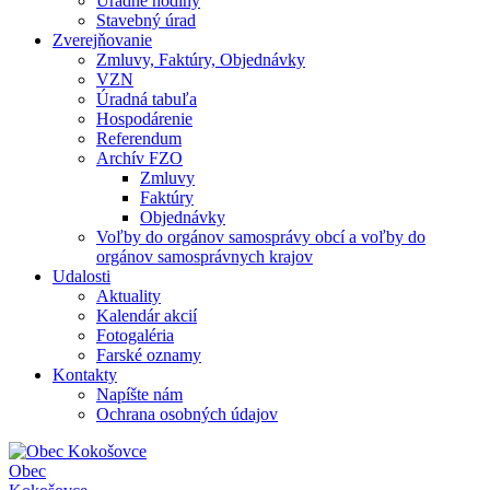
Úradné hodiny
Stavebný úrad
Zverejňovanie
Zmluvy, Faktúry, Objednávky
VZN
Úradná tabuľa
Hospodárenie
Referendum
Archív FZO
Zmluvy
Faktúry
Objednávky
Voľby do orgánov samosprávy obcí a voľby do
orgánov samosprávnych krajov
Udalosti
Aktuality
Kalendár akcií
Fotogaléria
Farské oznamy
Kontakty
Napíšte nám
Ochrana osobných údajov
Obec