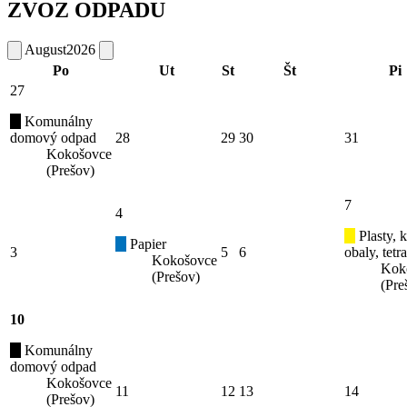
ZVOZ ODPADU
August
2026
Po
Ut
St
Št
Pi
27
Komunálny
domový odpad
28
29
30
31
Kokošovce
(Prešov)
7
4
Plasty, 
Papier
3
5
6
obaly, tetr
Kokošovce
Kok
(Prešov)
(Pre
10
Komunálny
domový odpad
Kokošovce
11
12
13
14
(Prešov)