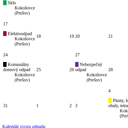
Sklo
Kokošovce
(Prešov)
17
Elektroodpad
18
19
20
21
Kokošovce
(Prešov)
24
27
Komunálny
Nebezpečný
domový odpad
25
26
odpad
28
Kokošovce
Kokošovce
(Prešov)
(Prešov)
4
Plasty, 
31
1
2
3
obaly, tetr
Kok
(Pre
Kalendár zvozu odpadu