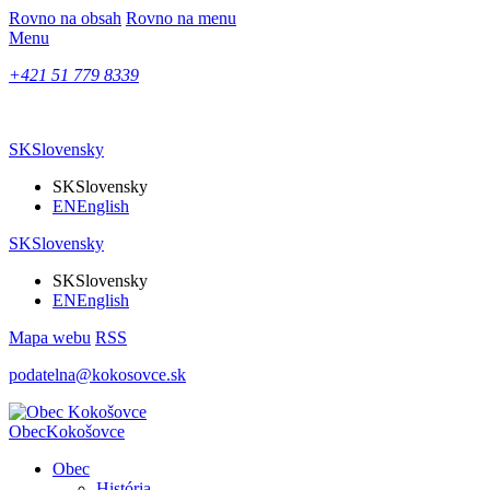
Rovno na obsah
Rovno na menu
Menu
+421 51 779 8339
SK
Slovensky
SK
Slovensky
EN
English
SK
Slovensky
SK
Slovensky
EN
English
Mapa webu
RSS
podatelna@kokosovce.sk
Obec
Kokošovce
Obec
História