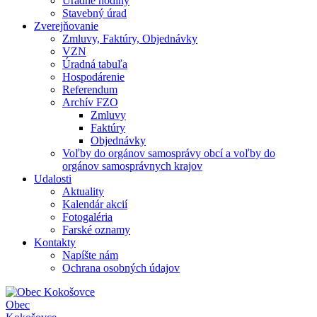
Úradné hodiny
Stavebný úrad
Zverejňovanie
Zmluvy, Faktúry, Objednávky
VZN
Úradná tabuľa
Hospodárenie
Referendum
Archív FZO
Zmluvy
Faktúry
Objednávky
Voľby do orgánov samosprávy obcí a voľby do
orgánov samosprávnych krajov
Udalosti
Aktuality
Kalendár akcií
Fotogaléria
Farské oznamy
Kontakty
Napíšte nám
Ochrana osobných údajov
Obec