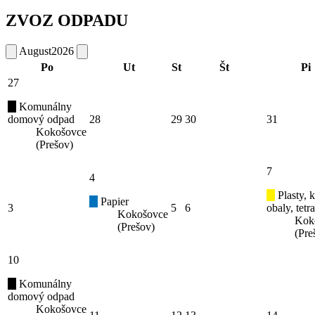
ZVOZ ODPADU
August
2026
Po
Ut
St
Št
Pi
27
Komunálny
domový odpad
28
29
30
31
Kokošovce
(Prešov)
7
4
Plasty, 
Papier
3
5
6
obaly, tetr
Kokošovce
Kok
(Prešov)
(Pre
10
Komunálny
domový odpad
Kokošovce