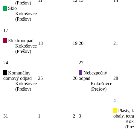
11
12
13
14
(Prešov)
Sklo
Kokošovce
(Prešov)
17
Elektroodpad
18
19
20
21
Kokošovce
(Prešov)
24
27
Komunálny
Nebezpečný
domový odpad
25
26
odpad
28
Kokošovce
Kokošovce
(Prešov)
(Prešov)
4
Plasty, 
31
1
2
3
obaly, tetr
Kok
(Pre