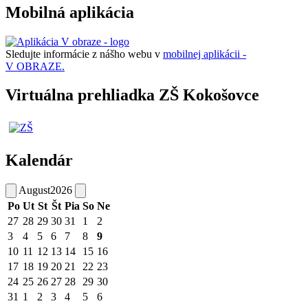
Mobilná aplikácia
Sledujte informácie z nášho webu v
mobilnej aplikácii -
V OBRAZE.
Virtuálna prehliadka ZŠ Kokošovce
Kalendár
August
2026
Po
Ut
St
Št
Pia
So
Ne
27
28
29
30
31
1
2
3
4
5
6
7
8
9
10
11
12
13
14
15
16
17
18
19
20
21
22
23
24
25
26
27
28
29
30
31
1
2
3
4
5
6