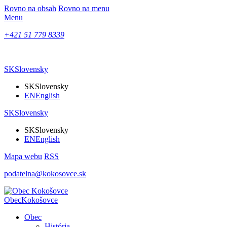
Rovno na obsah
Rovno na menu
Menu
+421 51 779 8339
SK
Slovensky
SK
Slovensky
EN
English
SK
Slovensky
SK
Slovensky
EN
English
Mapa webu
RSS
podatelna@kokosovce.sk
Obec
Kokošovce
Obec
História