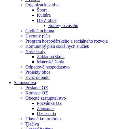
Organizácie v obci
Šport
Kultúra
DHZ obce
Správy o zásahu
Civilná ochrana
Územný plán
Program hospodárskeho a sociálneho rozvoja
Komunitný plán sociálnych služieb
Naše školy
Základná škola
Materská škola
Odpadové hospodárstvo
Projekty obce
Zvoz odpadu
Samospráva
Poslanci OZ
Komisie OZ
Obecné zastupiteľstvo
Pozvánka OZ
Zápisnice
Uznesenia
Hlavná kontrolórka
Tlačivá