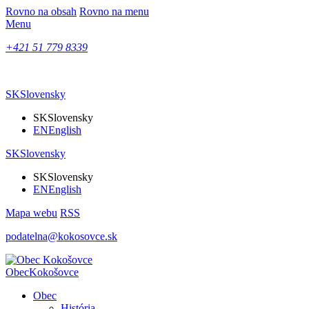
Rovno na obsah
Rovno na menu
Menu
+421 51 779 8339
SK
Slovensky
SK
Slovensky
EN
English
SK
Slovensky
SK
Slovensky
EN
English
Mapa webu
RSS
podatelna@kokosovce.sk
Obec
Kokošovce
Obec
História