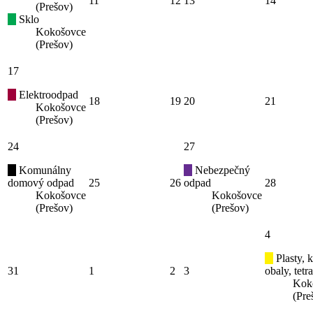
11
12
13
14
(Prešov)
Sklo
Kokošovce
(Prešov)
17
Elektroodpad
18
19
20
21
Kokošovce
(Prešov)
24
27
Komunálny
Nebezpečný
domový odpad
25
26
odpad
28
Kokošovce
Kokošovce
(Prešov)
(Prešov)
4
Plasty, 
31
1
2
3
obaly, tetr
Kok
(Pre