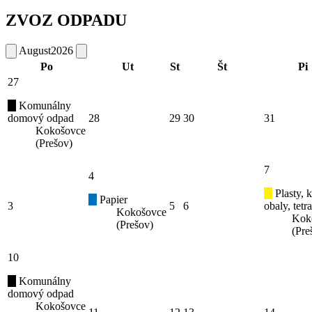
ZVOZ ODPADU
August
2026
Po
Ut
St
Št
Pi
27
Komunálny
domový odpad
28
29
30
31
Kokošovce
(Prešov)
7
4
Plasty, 
Papier
3
5
6
obaly, tetr
Kokošovce
Kok
(Prešov)
(Pre
10
Komunálny
domový odpad
Kokošovce