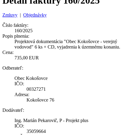
Detail faktúry 160/2025
Zmluvy
|
Objednávky
Číslo faktúry:
160/2025
Popis plnenia:
Projektová dokumentácia "Obec Kokošovce - verejný
vodovod" 6 ks + CD, vyjadrenia k územnému konaniu.
Cena:
735,00 EUR
Odberateľ:
Obec Kokošovce
IČO:
00327271
Adresa:
Kokošovce 76
Dodávateľ:
Ing. Marián Pekarovič, P - Projekt plus
IČO:
35059664