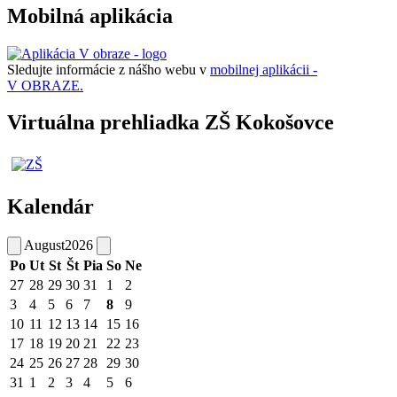
Mobilná aplikácia
Sledujte informácie z nášho webu v
mobilnej aplikácii -
V OBRAZE.
Virtuálna prehliadka ZŠ Kokošovce
Kalendár
August
2026
Po
Ut
St
Št
Pia
So
Ne
27
28
29
30
31
1
2
3
4
5
6
7
8
9
10
11
12
13
14
15
16
17
18
19
20
21
22
23
24
25
26
27
28
29
30
31
1
2
3
4
5
6