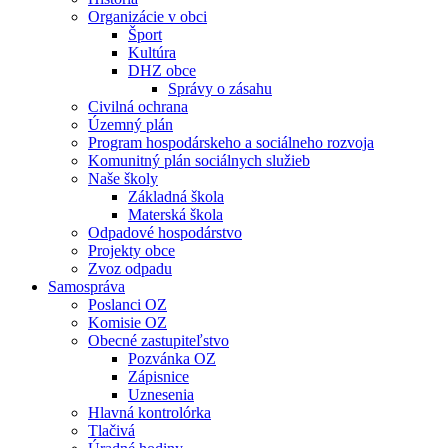
Organizácie v obci
Šport
Kultúra
DHZ obce
Správy o zásahu
Civilná ochrana
Územný plán
Program hospodárskeho a sociálneho rozvoja
Komunitný plán sociálnych služieb
Naše školy
Základná škola
Materská škola
Odpadové hospodárstvo
Projekty obce
Zvoz odpadu
Samospráva
Poslanci OZ
Komisie OZ
Obecné zastupiteľstvo
Pozvánka OZ
Zápisnice
Uznesenia
Hlavná kontrolórka
Tlačivá