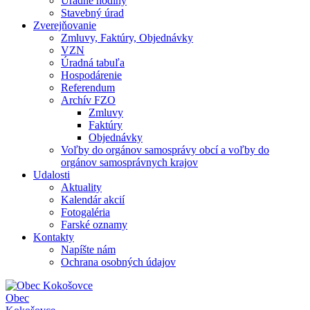
Úradné hodiny
Stavebný úrad
Zverejňovanie
Zmluvy, Faktúry, Objednávky
VZN
Úradná tabuľa
Hospodárenie
Referendum
Archív FZO
Zmluvy
Faktúry
Objednávky
Voľby do orgánov samosprávy obcí a voľby do
orgánov samosprávnych krajov
Udalosti
Aktuality
Kalendár akcií
Fotogaléria
Farské oznamy
Kontakty
Napíšte nám
Ochrana osobných údajov
Obec