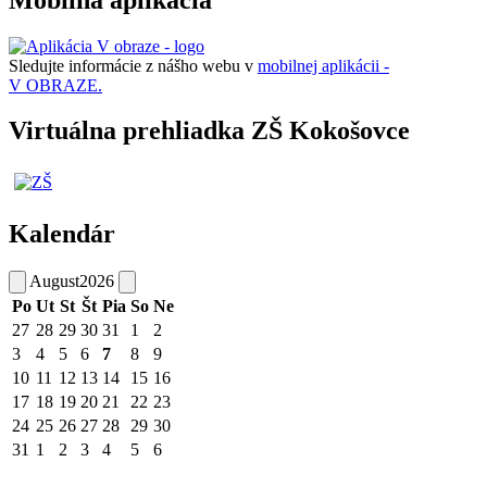
Sledujte informácie z nášho webu v
mobilnej aplikácii -
V OBRAZE.
Virtuálna prehliadka ZŠ Kokošovce
Kalendár
August
2026
Po
Ut
St
Št
Pia
So
Ne
27
28
29
30
31
1
2
3
4
5
6
7
8
9
10
11
12
13
14
15
16
17
18
19
20
21
22
23
24
25
26
27
28
29
30
31
1
2
3
4
5
6