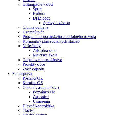
Organizácie v obci
Šport
Kultúra
DHZ obce
Správy o zásahu
Civilná ochrana
Územný plán
Program hospodárskeho a sociálneho rozvoja
Komunitný plán sociálnych služieb
Naše školy
Základná škola
Materská škola
Odpadové hospodárstvo
Projekty obce
Zvoz odpadu
Samospráva
Poslanci OZ
Komisie OZ
Obecné zastupiteľstvo
Pozvánka OZ
Zápisnice
Uznesenia
Hlavná kontrolórka
Tlačivá