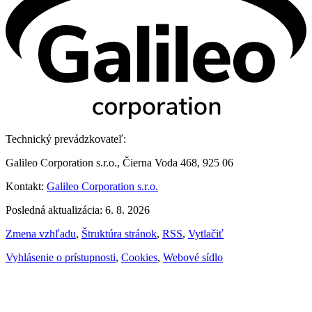
Technický prevádzkovateľ:
Galileo Corporation s.r.o., Čierna Voda 468, 925 06
Kontakt:
Galileo Corporation s.r.o.
Posledná aktualizácia: 6. 8. 2026
Zmena vzhľadu
,
Štruktúra stránok
,
RSS
,
Vytlačiť
Vyhlásenie o prístupnosti
,
Cookies
,
Webové sídlo