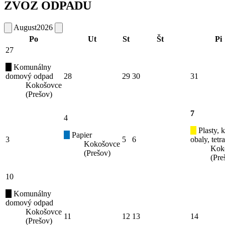
ZVOZ ODPADU
August
2026
Po
Ut
St
Št
Pi
27
Komunálny
domový odpad
28
29
30
31
Kokošovce
(Prešov)
7
4
Plasty, 
Papier
3
5
6
obaly, tetr
Kokošovce
Kok
(Prešov)
(Pre
10
Komunálny
domový odpad
Kokošovce
11
12
13
14
(Prešov)