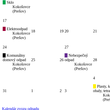
Sklo
Kokošovce
(Prešov)
17
Elektroodpad
18
19
20
21
Kokošovce
(Prešov)
24
27
Komunálny
Nebezpečný
domový odpad
25
26
odpad
28
Kokošovce
Kokošovce
(Prešov)
(Prešov)
4
Plasty, 
31
1
2
3
obaly, tetr
Kok
(Pre
Kalendár zvozu odpadu