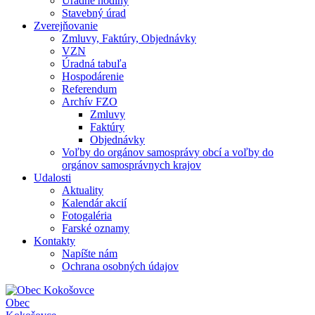
Úradné hodiny
Stavebný úrad
Zverejňovanie
Zmluvy, Faktúry, Objednávky
VZN
Úradná tabuľa
Hospodárenie
Referendum
Archív FZO
Zmluvy
Faktúry
Objednávky
Voľby do orgánov samosprávy obcí a voľby do
orgánov samosprávnych krajov
Udalosti
Aktuality
Kalendár akcií
Fotogaléria
Farské oznamy
Kontakty
Napíšte nám
Ochrana osobných údajov
Obec