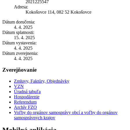
2021225547
Adresa:
Kokošovce 114, 082 52 Kokošovce
Dátum doručenia:
4. 4. 2025
Dátum splatnosti:
15. 4. 2025
Dátum vystavenia:
4. 4. 2025
Dátum zverejnenia:
4. 4. 2025
Zverejňovanie
Zmluvy, Faktúry, Objednávky
VZN
Úradná tabuľa
Hospodárenie
Referendum
Archív FZO
Voľby do orgánov samosprávy obcí a voľby do orgánov
samosprávnych krajov
Mobilná aplikácia