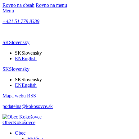
Rovno na obsah
Rovno na menu
Menu
+421 51 779 8339
SK
Slovensky
SK
Slovensky
EN
English
SK
Slovensky
SK
Slovensky
EN
English
Mapa webu
RSS
podatelna@kokosovce.sk
Obec
Kokošovce
Obec
História