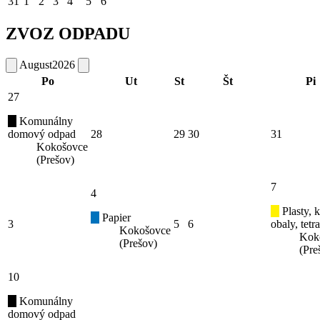
31
1
2
3
4
5
6
ZVOZ ODPADU
August
2026
Po
Ut
St
Št
Pi
27
Komunálny
domový odpad
28
29
30
31
Kokošovce
(Prešov)
7
4
Plasty, 
Papier
3
5
6
obaly, tetr
Kokošovce
Kok
(Prešov)
(Pre
10
Komunálny
domový odpad