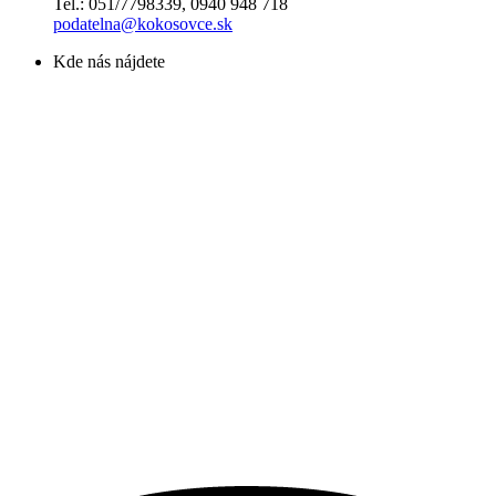
Tel.: 051/7798339, 0940 948 718
podatelna@kokosovce.sk
Kde nás nájdete