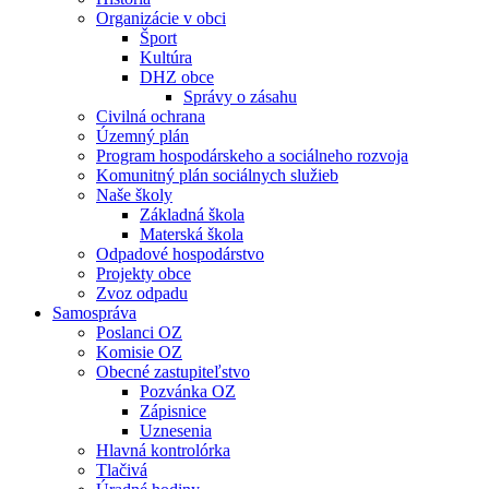
Organizácie v obci
Šport
Kultúra
DHZ obce
Správy o zásahu
Civilná ochrana
Územný plán
Program hospodárskeho a sociálneho rozvoja
Komunitný plán sociálnych služieb
Naše školy
Základná škola
Materská škola
Odpadové hospodárstvo
Projekty obce
Zvoz odpadu
Samospráva
Poslanci OZ
Komisie OZ
Obecné zastupiteľstvo
Pozvánka OZ
Zápisnice
Uznesenia
Hlavná kontrolórka
Tlačivá