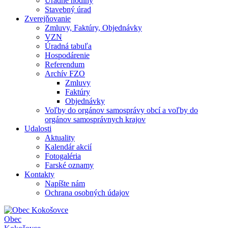
Úradné hodiny
Stavebný úrad
Zverejňovanie
Zmluvy, Faktúry, Objednávky
VZN
Úradná tabuľa
Hospodárenie
Referendum
Archív FZO
Zmluvy
Faktúry
Objednávky
Voľby do orgánov samosprávy obcí a voľby do
orgánov samosprávnych krajov
Udalosti
Aktuality
Kalendár akcií
Fotogaléria
Farské oznamy
Kontakty
Napíšte nám
Ochrana osobných údajov
Obec