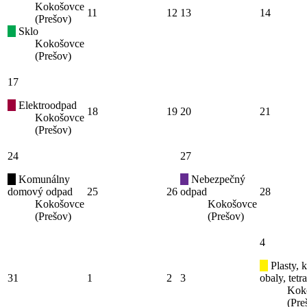
Kokošovce
11
12
13
14
(Prešov)
Sklo
Kokošovce
(Prešov)
17
Elektroodpad
18
19
20
21
Kokošovce
(Prešov)
24
27
Komunálny
Nebezpečný
domový odpad
25
26
odpad
28
Kokošovce
Kokošovce
(Prešov)
(Prešov)
4
Plasty, 
31
1
2
3
obaly, tetr
Kok
(Pre