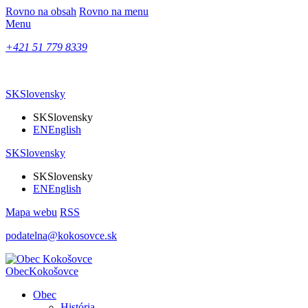
Rovno na obsah
Rovno na menu
Menu
+421 51 779 8339
SK
Slovensky
SK
Slovensky
EN
English
SK
Slovensky
SK
Slovensky
EN
English
Mapa webu
RSS
podatelna@kokosovce.sk
Obec
Kokošovce
Obec
História