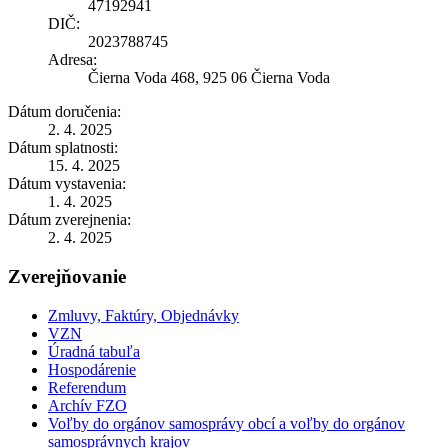
47192941
DIČ:
2023788745
Adresa:
Čierna Voda 468, 925 06 Čierna Voda
Dátum doručenia:
2. 4. 2025
Dátum splatnosti:
15. 4. 2025
Dátum vystavenia:
1. 4. 2025
Dátum zverejnenia:
2. 4. 2025
Zverejňovanie
Zmluvy, Faktúry, Objednávky
VZN
Úradná tabuľa
Hospodárenie
Referendum
Archív FZO
Voľby do orgánov samosprávy obcí a voľby do orgánov
samosprávnych krajov