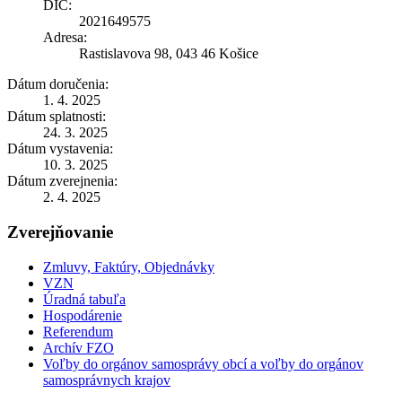
DIČ:
2021649575
Adresa:
Rastislavova 98, 043 46 Košice
Dátum doručenia:
1. 4. 2025
Dátum splatnosti:
24. 3. 2025
Dátum vystavenia:
10. 3. 2025
Dátum zverejnenia:
2. 4. 2025
Zverejňovanie
Zmluvy, Faktúry, Objednávky
VZN
Úradná tabuľa
Hospodárenie
Referendum
Archív FZO
Voľby do orgánov samosprávy obcí a voľby do orgánov
samosprávnych krajov