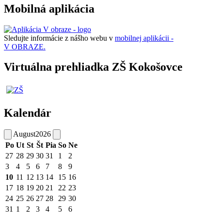
Mobilná aplikácia
Sledujte informácie z nášho webu v
mobilnej aplikácii -
V OBRAZE.
Virtuálna prehliadka ZŠ Kokošovce
Kalendár
August
2026
Po
Ut
St
Št
Pia
So
Ne
27
28
29
30
31
1
2
3
4
5
6
7
8
9
10
11
12
13
14
15
16
17
18
19
20
21
22
23
24
25
26
27
28
29
30
31
1
2
3
4
5
6