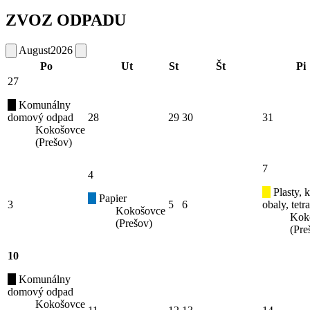
ZVOZ ODPADU
August
2026
Po
Ut
St
Št
Pi
27
Komunálny
domový odpad
28
29
30
31
Kokošovce
(Prešov)
7
4
Plasty, 
Papier
3
5
6
obaly, tetr
Kokošovce
Kok
(Prešov)
(Pre
10
Komunálny
domový odpad
Kokošovce