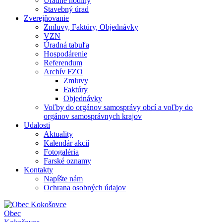
Úradné hodiny
Stavebný úrad
Zverejňovanie
Zmluvy, Faktúry, Objednávky
VZN
Úradná tabuľa
Hospodárenie
Referendum
Archív FZO
Zmluvy
Faktúry
Objednávky
Voľby do orgánov samosprávy obcí a voľby do
orgánov samosprávnych krajov
Udalosti
Aktuality
Kalendár akcií
Fotogaléria
Farské oznamy
Kontakty
Napíšte nám
Ochrana osobných údajov
Obec