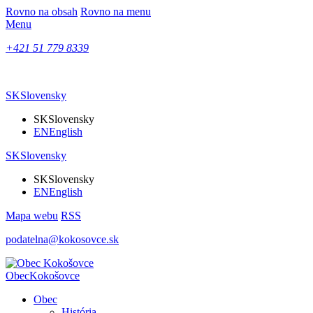
Rovno na obsah
Rovno na menu
Menu
+421 51 779 8339
SK
Slovensky
SK
Slovensky
EN
English
SK
Slovensky
SK
Slovensky
EN
English
Mapa webu
RSS
podatelna@kokosovce.sk
Obec
Kokošovce
Obec
História