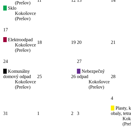
11
12
13
14
(Prešov)
Sklo
Kokošovce
(Prešov)
17
Elektroodpad
18
19
20
21
Kokošovce
(Prešov)
24
27
Komunálny
Nebezpečný
domový odpad
25
26
odpad
28
Kokošovce
Kokošovce
(Prešov)
(Prešov)
4
Plasty, 
31
1
2
3
obaly, tetr
Kok
(Pre