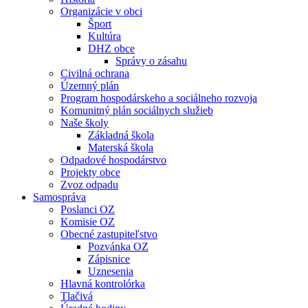
Organizácie v obci
Šport
Kultúra
DHZ obce
Správy o zásahu
Civilná ochrana
Územný plán
Program hospodárskeho a sociálneho rozvoja
Komunitný plán sociálnych služieb
Naše školy
Základná škola
Materská škola
Odpadové hospodárstvo
Projekty obce
Zvoz odpadu
Samospráva
Poslanci OZ
Komisie OZ
Obecné zastupiteľstvo
Pozvánka OZ
Zápisnice
Uznesenia
Hlavná kontrolórka
Tlačivá