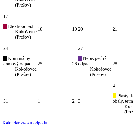
(Prešov)
17
Elektroodpad
18
19
20
21
Kokošovce
(Prešov)
24
27
Komunálny
Nebezpečný
domový odpad
25
26
odpad
28
Kokošovce
Kokošovce
(Prešov)
(Prešov)
4
Plasty, 
31
1
2
3
obaly, tetr
Kok
(Pre
Kalendár zvozu odpadu