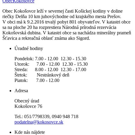
Obec
Kokošovce
Obec Kokošovce leží v severnej časti Košickej kotliny v doline
riečky Delňa 10 km juhovýchodne od krajského mesta Prešov.
V obci má k 9.2.2016 trvalý pobyt 801 obyvateľov. V katastri obce
sa na ploche 20 ha rozprestiera Národná prírodná rezervácia
Kokošovská dubina. V katastri obce sa nachádza minerálny prameň
Šťavica a rekreačná oblasť známa ako Sigord.
Úradné hodiny
Pondelok: 7.00 - 12.00 12.30 - 15.30
Utorok: 7.00 - 12.00 12.30 - 15.30
Streda: 8.00 - 12.00 12.30 - 17.00
Štrtok: Nestránkový deň
Piatok: 7.00 - 12.00
Adresa
Obecný úrad
Kokošovce 76
Tel.: 051/7798339, 0940 948 718
podatelna@kokosovce.sk
Kde nás nájdete