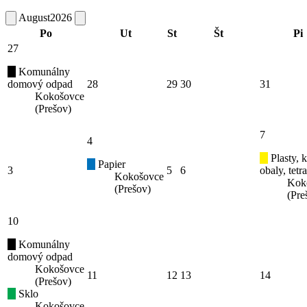
August
2026
Po
Ut
St
Št
Pi
27
Komunálny
domový odpad
28
29
30
31
Kokošovce
(Prešov)
7
4
Plasty, 
Papier
3
5
6
obaly, tetr
Kokošovce
Kok
(Prešov)
(Pre
10
Komunálny
domový odpad
Kokošovce
11
12
13
14
(Prešov)
Sklo
Kokošovce