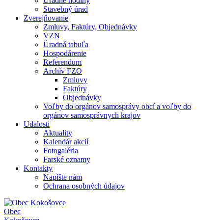
Úradné hodiny
Stavebný úrad
Zverejňovanie
Zmluvy, Faktúry, Objednávky
VZN
Úradná tabuľa
Hospodárenie
Referendum
Archív FZO
Zmluvy
Faktúry
Objednávky
Voľby do orgánov samosprávy obcí a voľby do
orgánov samosprávnych krajov
Udalosti
Aktuality
Kalendár akcií
Fotogaléria
Farské oznamy
Kontakty
Napíšte nám
Ochrana osobných údajov
Obec