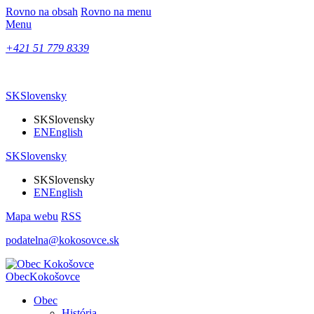
Rovno na obsah
Rovno na menu
Menu
+421 51 779 8339
SK
Slovensky
SK
Slovensky
EN
English
SK
Slovensky
SK
Slovensky
EN
English
Mapa webu
RSS
podatelna@kokosovce.sk
Obec
Kokošovce
Obec
História