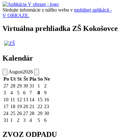
Sledujte informácie z nášho webu v
mobilnej aplikácii -
V OBRAZE.
Virtuálna prehliadka ZŠ Kokošovce
Kalendár
August
2026
Po
Ut
St
Št
Pia
So
Ne
27
28
29
30
31
1
2
3
4
5
6
7
8
9
10
11
12
13
14
15
16
17
18
19
20
21
22
23
24
25
26
27
28
29
30
31
1
2
3
4
5
6
ZVOZ ODPADU