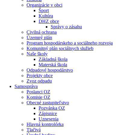
Organizácie v obci
Šport
Kultúra
DHZ obce
Správy o zásahu
Civilná ochrana
Územný plán
Program hospodárskeho a sociálneho rozvoja
Komunitný plán sociálnych služieb
Naše školy
Základná škola
Materská škola
Odpadové hospodárstvo
Projekty obce
Zvoz odpadu
Samospráva
Poslanci OZ
Komisie OZ
Obecné zastupiteľstvo
Pozvánka OZ
Zápisnice
Uznesenia
Hlavná kontrolórka
Tlačivá