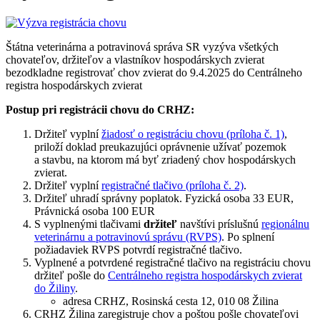
Štátna veterinárna a potravinová správa SR vyzýva všetkých
chovateľov, držiteľov a vlastníkov hospodárskych zvierat
bezodkladne registrovať chov zvierat do 9.4.2025 do Centrálneho
registra hospodárskych zvierat
Postup pri registrácii chovu do CRHZ:
Držiteľ vyplní
žiadosť o registráciu chovu (príloha č. 1)
,
priloží doklad preukazujúci oprávnenie užívať pozemok
a stavbu, na ktorom má byť zriadený chov hospodárskych
zvierat.
Držiteľ vyplní
registračné tlačivo (príloha č. 2)
.
Držiteľ uhradí správny poplatok. Fyzická osoba 33 EUR,
Právnická osoba 100 EUR
S vyplnenými tlačivami
držiteľ
navštívi príslušnú
regionálnu
veterinárnu a potravinovú správu (RVPS)
. Po splnení
požiadaviek RVPS potvrdí registračné tlačivo.
Vyplnené a potvrdené registračné tlačivo na registráciu chovu
držiteľ pošle do
Centrálneho registra hospodárskych zvierat
do Žiliny
.
adresa CRHZ, Rosinská cesta 12, 010 08 Žilina
CRHZ Žilina zaregistruje chov a poštou pošle chovateľovi