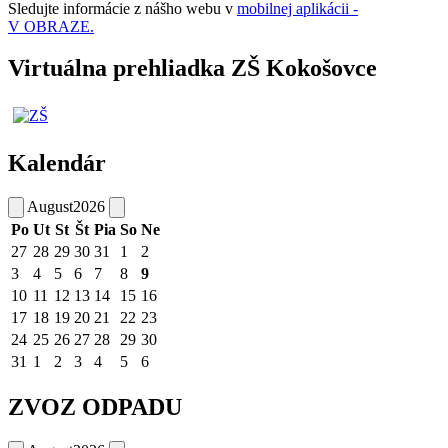
Sledujte informácie z nášho webu v
mobilnej aplikácii -
V OBRAZE.
Virtuálna prehliadka ZŠ Kokošovce
Kalendár
August
2026
Po
Ut
St
Št
Pia
So
Ne
27
28
29
30
31
1
2
3
4
5
6
7
8
9
10
11
12
13
14
15
16
17
18
19
20
21
22
23
24
25
26
27
28
29
30
31
1
2
3
4
5
6
ZVOZ ODPADU