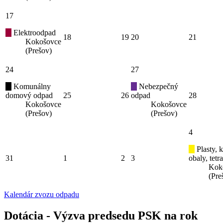
17
Elektroodpad
18
19
20
21
Kokošovce
(Prešov)
24
27
Komunálny
Nebezpečný
domový odpad
25
26
odpad
28
Kokošovce
Kokošovce
(Prešov)
(Prešov)
4
Plasty, 
31
1
2
3
obaly, tetr
Kok
(Pre
Kalendár zvozu odpadu
Dotácia - Výzva predsedu PSK na rok