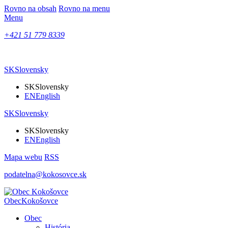
Rovno na obsah
Rovno na menu
Menu
+421 51 779 8339
SK
Slovensky
SK
Slovensky
EN
English
SK
Slovensky
SK
Slovensky
EN
English
Mapa webu
RSS
podatelna@kokosovce.sk
Obec
Kokošovce
Obec
História