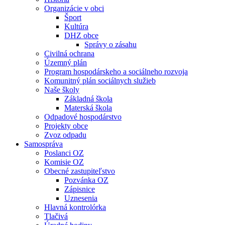
Organizácie v obci
Šport
Kultúra
DHZ obce
Správy o zásahu
Civilná ochrana
Územný plán
Program hospodárskeho a sociálneho rozvoja
Komunitný plán sociálnych služieb
Naše školy
Základná škola
Materská škola
Odpadové hospodárstvo
Projekty obce
Zvoz odpadu
Samospráva
Poslanci OZ
Komisie OZ
Obecné zastupiteľstvo
Pozvánka OZ
Zápisnice
Uznesenia
Hlavná kontrolórka
Tlačivá