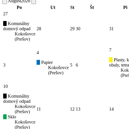
August
2026
Po
Ut
St
Št
Pi
27
Komunálny
domový odpad
28
29
30
31
Kokošovce
(Prešov)
7
4
Plasty, 
Papier
3
5
6
obaly, tetr
Kokošovce
Kok
(Prešov)
(Pre
10
Komunálny
domový odpad
Kokošovce
11
12
13
14
(Prešov)
Sklo
Kokošovce
(Prešov)