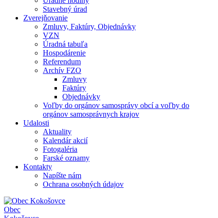
Úradné hodiny
Stavebný úrad
Zverejňovanie
Zmluvy, Faktúry, Objednávky
VZN
Úradná tabuľa
Hospodárenie
Referendum
Archív FZO
Zmluvy
Faktúry
Objednávky
Voľby do orgánov samosprávy obcí a voľby do
orgánov samosprávnych krajov
Udalosti
Aktuality
Kalendár akcií
Fotogaléria
Farské oznamy
Kontakty
Napíšte nám
Ochrana osobných údajov
Obec