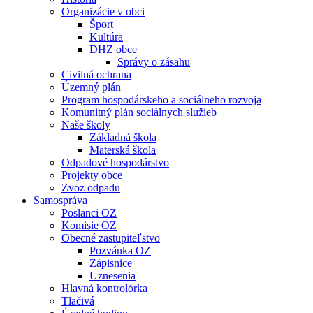
Organizácie v obci
Šport
Kultúra
DHZ obce
Správy o zásahu
Civilná ochrana
Územný plán
Program hospodárskeho a sociálneho rozvoja
Komunitný plán sociálnych služieb
Naše školy
Základná škola
Materská škola
Odpadové hospodárstvo
Projekty obce
Zvoz odpadu
Samospráva
Poslanci OZ
Komisie OZ
Obecné zastupiteľstvo
Pozvánka OZ
Zápisnice
Uznesenia
Hlavná kontrolórka
Tlačivá