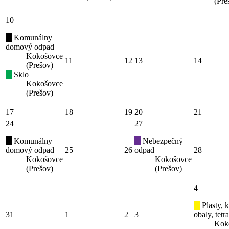
(Pre
10
Komunálny
domový odpad
Kokošovce
11
12
13
14
(Prešov)
Sklo
Kokošovce
(Prešov)
17
18
19
20
21
24
27
Komunálny
Nebezpečný
domový odpad
25
26
odpad
28
Kokošovce
Kokošovce
(Prešov)
(Prešov)
4
Plasty, 
31
1
2
3
obaly, tetr
Kok