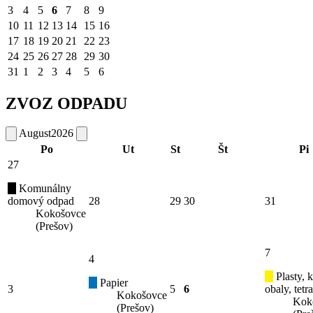
3
4
5
6
7
8
9
10
11
12
13
14
15
16
17
18
19
20
21
22
23
24
25
26
27
28
29
30
31
1
2
3
4
5
6
ZVOZ ODPADU
August
2026
Po
Ut
St
Št
Pi
27
Komunálny
domový odpad
28
29
30
31
Kokošovce
(Prešov)
7
4
Plasty, 
Papier
3
5
6
obaly, tetr
Kokošovce
Kok
(Prešov)