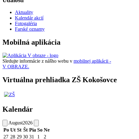
Udalosti
Aktuality
Kalendár akcií
Fotogaléria
Farské oznamy
Mobilná aplikácia
Sledujte informácie z nášho webu v
mobilnej aplikácii -
V OBRAZE.
Virtuálna prehliadka ZŠ Kokošovce
Kalendár
August
2026
Po
Ut
St
Št
Pia
So
Ne
27
28
29
30
31
1
2