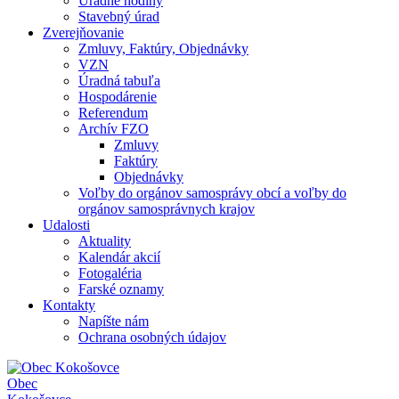
Úradné hodiny
Stavebný úrad
Zverejňovanie
Zmluvy, Faktúry, Objednávky
VZN
Úradná tabuľa
Hospodárenie
Referendum
Archív FZO
Zmluvy
Faktúry
Objednávky
Voľby do orgánov samosprávy obcí a voľby do
orgánov samosprávnych krajov
Udalosti
Aktuality
Kalendár akcií
Fotogaléria
Farské oznamy
Kontakty
Napíšte nám
Ochrana osobných údajov
Obec