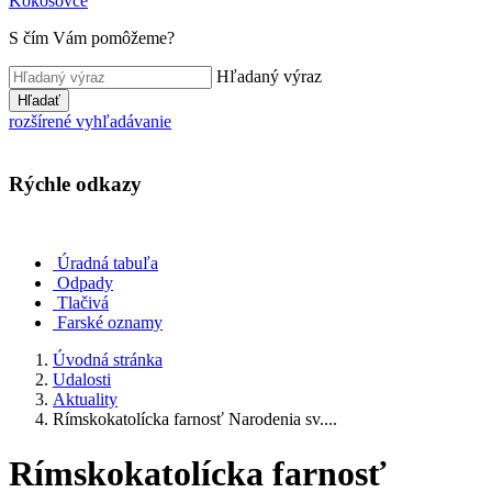
Kokošovce
S čím Vám pomôžeme?
Hľadaný výraz
Hľadať
rozšírené vyhľadávanie
Rýchle odkazy
Úradná tabuľa
Odpady
Tlačivá
Farské oznamy
Úvodná stránka
Udalosti
Aktuality
Rímskokatolícka farnosť Narodenia sv....
Rímskokatolícka farnosť