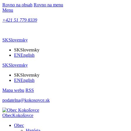
Rovno na obsah
Rovno na menu
Menu
+421 51 779 8339
SK
Slovensky
SK
Slovensky
EN
English
SK
Slovensky
SK
Slovensky
EN
English
Mapa webu
RSS
podatelna@kokosovce.sk
Obec
Kokošovce
Obec
História