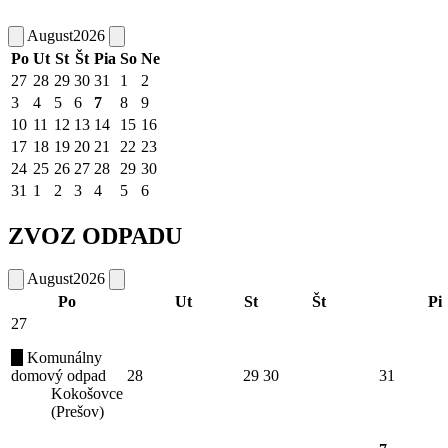
August
2026
Po
Ut
St
Št
Pia
So
Ne
27
28
29
30
31
1
2
3
4
5
6
7
8
9
10
11
12
13
14
15
16
17
18
19
20
21
22
23
24
25
26
27
28
29
30
31
1
2
3
4
5
6
ZVOZ ODPADU
August
2026
Po
Ut
St
Št
Pi
27
Komunálny
domový odpad
28
29
30
31
Kokošovce
(Prešov)