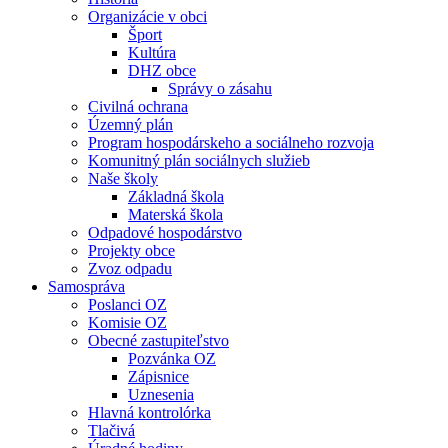
Organizácie v obci
Šport
Kultúra
DHZ obce
Správy o zásahu
Civilná ochrana
Územný plán
Program hospodárskeho a sociálneho rozvoja
Komunitný plán sociálnych služieb
Naše školy
Základná škola
Materská škola
Odpadové hospodárstvo
Projekty obce
Zvoz odpadu
Samospráva
Poslanci OZ
Komisie OZ
Obecné zastupiteľstvo
Pozvánka OZ
Zápisnice
Uznesenia
Hlavná kontrolórka
Tlačivá