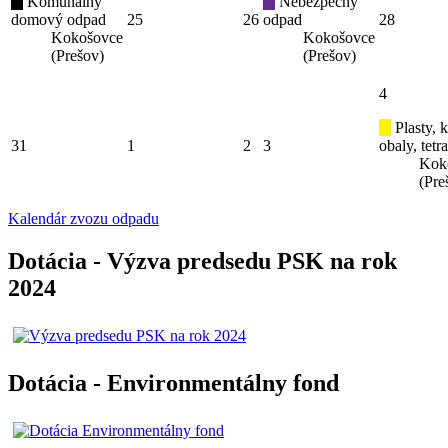
Komunálny
Nebezpečný
domový odpad
25
26
odpad
28
Kokošovce
Kokošovce
(Prešov)
(Prešov)
4
Plasty, 
31
1
2
3
obaly, tetr
Kok
(Pre
Kalendár zvozu odpadu
Dotácia - Výzva predsedu PSK na rok
2024
Dotácia - Environmentálny fond