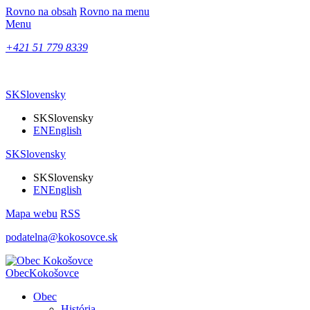
Rovno na obsah
Rovno na menu
Menu
+421 51 779 8339
SK
Slovensky
SK
Slovensky
EN
English
SK
Slovensky
SK
Slovensky
EN
English
Mapa webu
RSS
podatelna@kokosovce.sk
Obec
Kokošovce
Obec
História