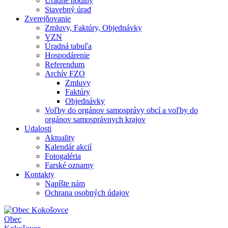
Úradné hodiny
Stavebný úrad
Zverejňovanie
Zmluvy, Faktúry, Objednávky
VZN
Úradná tabuľa
Hospodárenie
Referendum
Archív FZO
Zmluvy
Faktúry
Objednávky
Voľby do orgánov samosprávy obcí a voľby do
orgánov samosprávnych krajov
Udalosti
Aktuality
Kalendár akcií
Fotogaléria
Farské oznamy
Kontakty
Napíšte nám
Ochrana osobných údajov
Obec