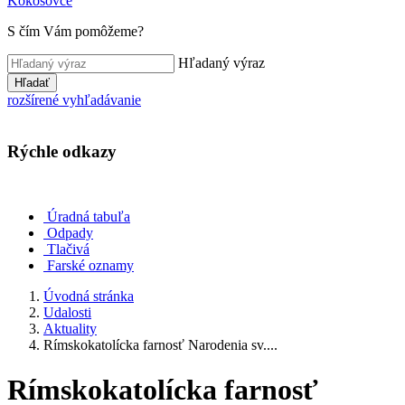
Kokošovce
S čím Vám pomôžeme?
Hľadaný výraz
Hľadať
rozšírené vyhľadávanie
Rýchle odkazy
Úradná tabuľa
Odpady
Tlačivá
Farské oznamy
Úvodná stránka
Udalosti
Aktuality
Rímskokatolícka farnosť Narodenia sv....
Rímskokatolícka farnosť