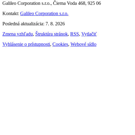
Galileo Corporation s.r.o., Čierna Voda 468, 925 06
Kontakt:
Galileo Corporation s.r.o.
Posledná aktualizácia: 7. 8. 2026
Zmena vzhľadu
,
Štruktúra stránok
,
RSS
,
Vytlačiť
Vyhlásenie o prístupnosti
,
Cookies
,
Webové sídlo