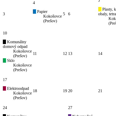
7
4
Plasty, 
Papier
3
5
6
obaly, tetr
Kokošovce
Kok
(Prešov)
(Pre
10
Komunálny
domový odpad
Kokošovce
11
12
13
14
(Prešov)
Sklo
Kokošovce
(Prešov)
17
Elektroodpad
18
19
20
21
Kokošovce
(Prešov)
24
27