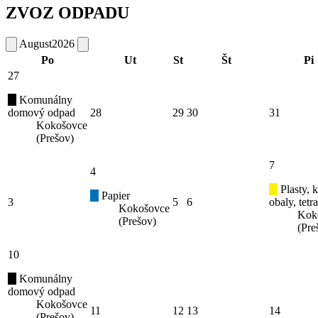
ZVOZ ODPADU
August
2026
Po
Ut
St
Št
Pi
27
Komunálny
domový odpad
28
29
30
31
Kokošovce
(Prešov)
7
4
Plasty, 
Papier
3
5
6
obaly, tetr
Kokošovce
Kok
(Prešov)
(Pre
10
Komunálny
domový odpad
Kokošovce
11
12
13
14
(Prešov)