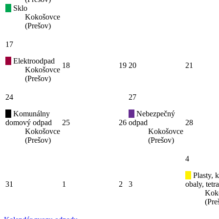
Sklo
Kokošovce
(Prešov)
17
Elektroodpad
18
19
20
21
Kokošovce
(Prešov)
24
27
Komunálny
Nebezpečný
domový odpad
25
26
odpad
28
Kokošovce
Kokošovce
(Prešov)
(Prešov)
4
Plasty, 
31
1
2
3
obaly, tetr
Kok
(Pre