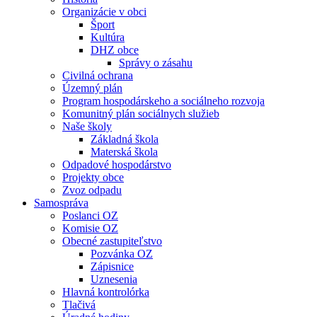
Organizácie v obci
Šport
Kultúra
DHZ obce
Správy o zásahu
Civilná ochrana
Územný plán
Program hospodárskeho a sociálneho rozvoja
Komunitný plán sociálnych služieb
Naše školy
Základná škola
Materská škola
Odpadové hospodárstvo
Projekty obce
Zvoz odpadu
Samospráva
Poslanci OZ
Komisie OZ
Obecné zastupiteľstvo
Pozvánka OZ
Zápisnice
Uznesenia
Hlavná kontrolórka
Tlačivá