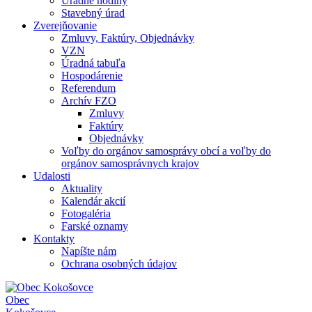
Úradné hodiny
Stavebný úrad
Zverejňovanie
Zmluvy, Faktúry, Objednávky
VZN
Úradná tabuľa
Hospodárenie
Referendum
Archív FZO
Zmluvy
Faktúry
Objednávky
Voľby do orgánov samosprávy obcí a voľby do
orgánov samosprávnych krajov
Udalosti
Aktuality
Kalendár akcií
Fotogaléria
Farské oznamy
Kontakty
Napíšte nám
Ochrana osobných údajov
Obec