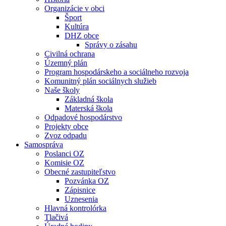
Organizácie v obci
Šport
Kultúra
DHZ obce
Správy o zásahu
Civilná ochrana
Územný plán
Program hospodárskeho a sociálneho rozvoja
Komunitný plán sociálnych služieb
Naše školy
Základná škola
Materská škola
Odpadové hospodárstvo
Projekty obce
Zvoz odpadu
Samospráva
Poslanci OZ
Komisie OZ
Obecné zastupiteľstvo
Pozvánka OZ
Zápisnice
Uznesenia
Hlavná kontrolórka
Tlačivá