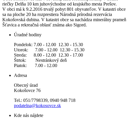
riečky Delňa 10 km juhovýchodne od krajského mesta Prešov.
V obci má k 9.2.2016 trvalý pobyt 801 obyvateľov. V katastri obce
sa na ploche 20 ha rozprestiera Národná prírodná rezervácia
Kokošovská dubina. V katastri obce sa nachádza minerálny prameň
Šťavica a rekreačná oblasť známa ako Sigord.
Úradné hodiny
Pondelok: 7.00 - 12.00 12.30 - 15.30
Utorok: 7.00 - 12.00 12.30 - 15.30
Streda: 8.00 - 12.00 12.30 - 17.00
Štrtok: Nestránkový deň
Piatok: 7.00 - 12.00
Adresa
Obecný úrad
Kokošovce 76
Tel.: 051/7798339, 0940 948 718
podatelna@kokosovce.sk
Kde nás nájdete