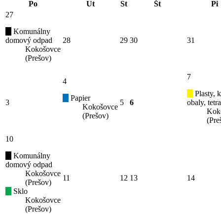
Po
Ut
St
Št
Pi
27
Komunálny
domový odpad
28
29
30
31
Kokošovce
(Prešov)
7
4
Plasty, 
Papier
3
5
6
obaly, tetr
Kokošovce
Kok
(Prešov)
(Pre
10
Komunálny
domový odpad
Kokošovce
11
12
13
14
(Prešov)
Sklo
Kokošovce
(Prešov)