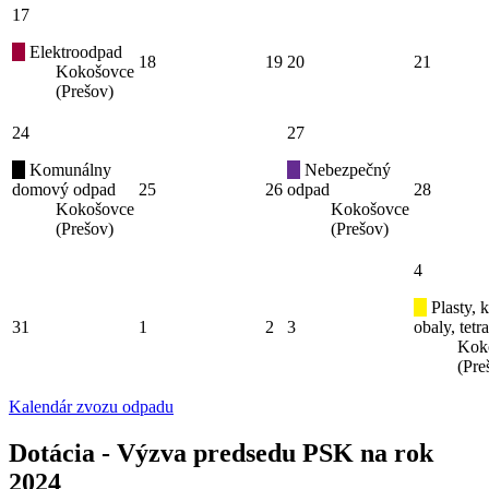
17
Elektroodpad
18
19
20
21
Kokošovce
(Prešov)
24
27
Komunálny
Nebezpečný
domový odpad
25
26
odpad
28
Kokošovce
Kokošovce
(Prešov)
(Prešov)
4
Plasty, 
31
1
2
3
obaly, tetr
Kok
(Pre
Kalendár zvozu odpadu
Dotácia - Výzva predsedu PSK na rok
2024