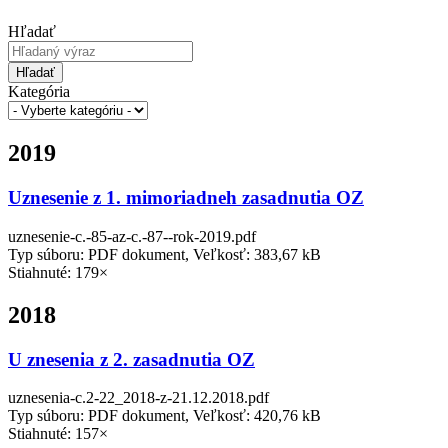
Hľadať
Hľadať
Kategória
2019
Uznesenie z 1. mimoriadneh zasadnutia OZ
uznesenie-c.-85-az-c.-87--rok-2019.pdf
Typ súboru: PDF dokument, Veľkosť: 383,67 kB
Stiahnuté: 179×
2018
U znesenia z 2. zasadnutia OZ
uznesenia-c.2-22_2018-z-21.12.2018.pdf
Typ súboru: PDF dokument, Veľkosť: 420,76 kB
Stiahnuté: 157×