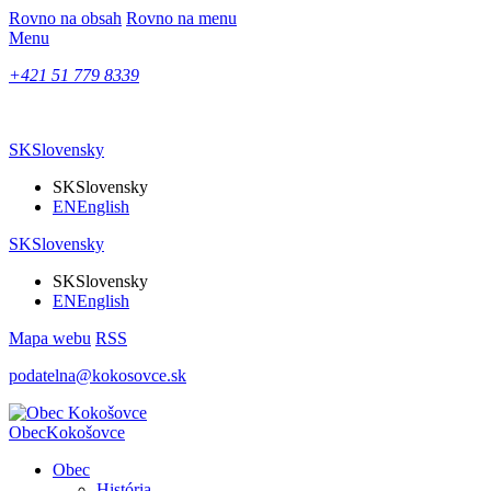
Rovno na obsah
Rovno na menu
Menu
+421 51 779 8339
SK
Slovensky
SK
Slovensky
EN
English
SK
Slovensky
SK
Slovensky
EN
English
Mapa webu
RSS
podatelna@kokosovce.sk
Obec
Kokošovce
Obec
História