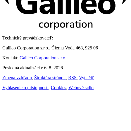
Technický prevádzkovateľ:
Galileo Corporation s.r.o., Čierna Voda 468, 925 06
Kontakt:
Galileo Corporation s.r.o.
Posledná aktualizácia: 6. 8. 2026
Zmena vzhľadu
,
Štruktúra stránok
,
RSS
,
Vytlačiť
Vyhlásenie o prístupnosti
,
Cookies
,
Webové sídlo