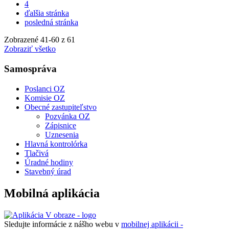
4
ďalšia stránka
posledná stránka
Zobrazené
41
-
60
z 61
Zobraziť všetko
Samospráva
Poslanci OZ
Komisie OZ
Obecné zastupiteľstvo
Pozvánka OZ
Zápisnice
Uznesenia
Hlavná kontrolórka
Tlačivá
Úradné hodiny
Stavebný úrad
Mobilná aplikácia
Sledujte informácie z nášho webu v
mobilnej aplikácii -