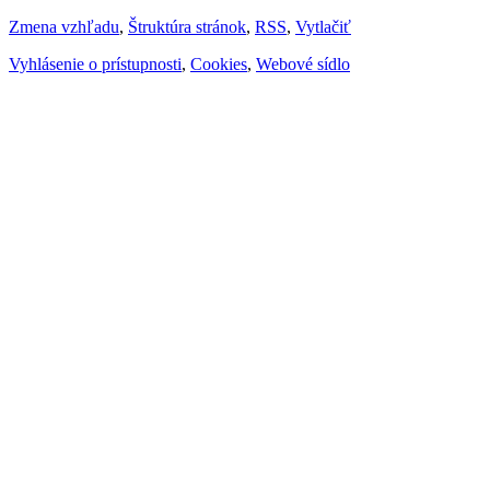
Zmena vzhľadu
,
Štruktúra stránok
,
RSS
,
Vytlačiť
Vyhlásenie o prístupnosti
,
Cookies
,
Webové sídlo