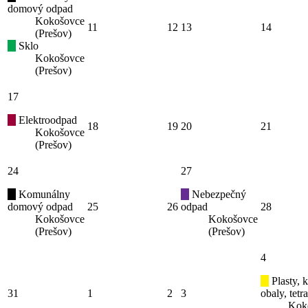
domový odpad
Kokošovce
11
12
13
14
(Prešov)
Sklo
Kokošovce
(Prešov)
17
Elektroodpad
18
19
20
21
Kokošovce
(Prešov)
24
27
Komunálny
Nebezpečný
domový odpad
25
26
odpad
28
Kokošovce
Kokošovce
(Prešov)
(Prešov)
4
Plasty, 
31
1
2
3
obaly, tetr
Kok