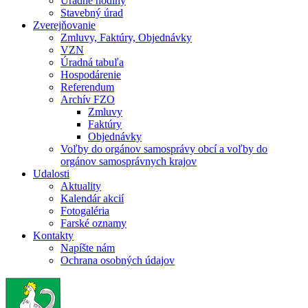
Úradné hodiny
Stavebný úrad
Zverejňovanie
Zmluvy, Faktúry, Objednávky
VZN
Úradná tabuľa
Hospodárenie
Referendum
Archív FZO
Zmluvy
Faktúry
Objednávky
Voľby do orgánov samosprávy obcí a voľby do
orgánov samosprávnych krajov
Udalosti
Aktuality
Kalendár akcií
Fotogaléria
Farské oznamy
Kontakty
Napíšte nám
Ochrana osobných údajov