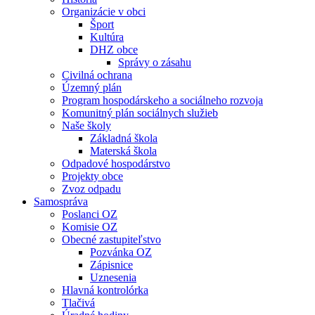
Organizácie v obci
Šport
Kultúra
DHZ obce
Správy o zásahu
Civilná ochrana
Územný plán
Program hospodárskeho a sociálneho rozvoja
Komunitný plán sociálnych služieb
Naše školy
Základná škola
Materská škola
Odpadové hospodárstvo
Projekty obce
Zvoz odpadu
Samospráva
Poslanci OZ
Komisie OZ
Obecné zastupiteľstvo
Pozvánka OZ
Zápisnice
Uznesenia
Hlavná kontrolórka
Tlačivá