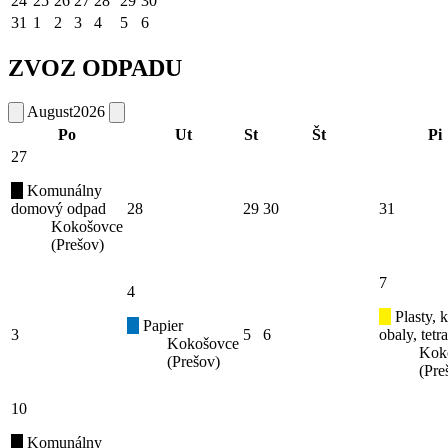
24
25
26
27
28
29
30
31
1
2
3
4
5
6
ZVOZ ODPADU
August
2026
Po
Ut
St
Št
Pi
27
Komunálny
domový odpad
28
29
30
31
Kokošovce
(Prešov)
7
4
Plasty, 
Papier
3
5
6
obaly, tetr
Kokošovce
Kok
(Prešov)
(Pre
10
Komunálny