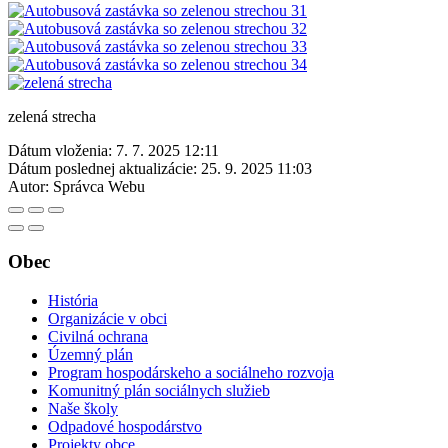
zelená strecha
Dátum vloženia:
7. 7. 2025 12:11
Dátum poslednej aktualizácie:
25. 9. 2025 11:03
Autor:
Správca Webu
Obec
História
Organizácie v obci
Civilná ochrana
Územný plán
Program hospodárskeho a sociálneho rozvoja
Komunitný plán sociálnych služieb
Naše školy
Odpadové hospodárstvo
Projekty obce