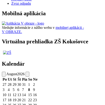
Zvoz odpadu
Mobilná aplikácia
Sledujte informácie z nášho webu v
mobilnej aplikácii -
V OBRAZE.
Virtuálna prehliadka ZŠ Kokošovce
Kalendár
August
2026
Po
Ut
St
Št
Pia
So
Ne
27
28
29
30
31
1
2
3
4
5
6
7
8
9
10
11
12
13
14
15
16
17
18
19
20
21
22
23