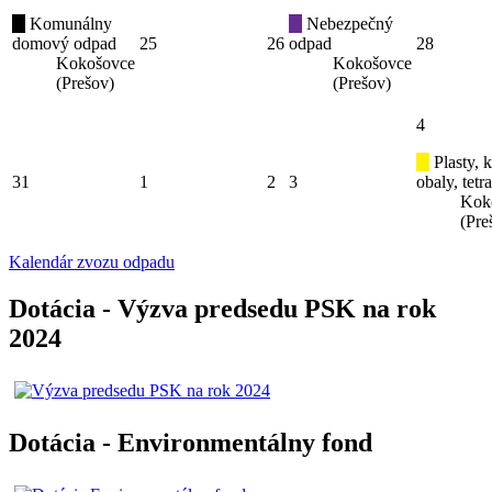
Komunálny
Nebezpečný
domový odpad
25
26
odpad
28
Kokošovce
Kokošovce
(Prešov)
(Prešov)
4
Plasty, 
31
1
2
3
obaly, tetr
Kok
(Pre
Kalendár zvozu odpadu
Dotácia - Výzva predsedu PSK na rok
2024
Dotácia - Environmentálny fond