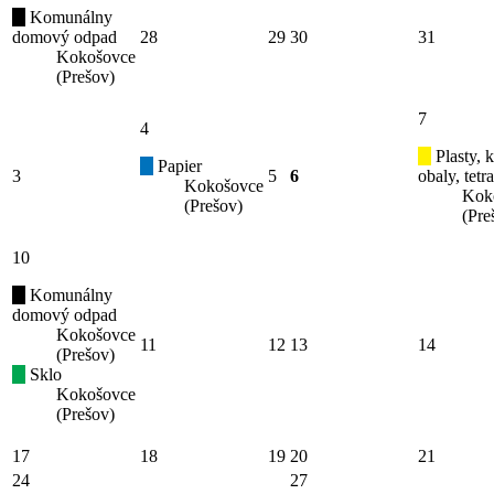
Komunálny
domový odpad
28
29
30
31
Kokošovce
(Prešov)
7
4
Plasty, 
Papier
3
5
6
obaly, tetr
Kokošovce
Kok
(Prešov)
(Pre
10
Komunálny
domový odpad
Kokošovce
11
12
13
14
(Prešov)
Sklo
Kokošovce
(Prešov)
17
18
19
20
21
24
27