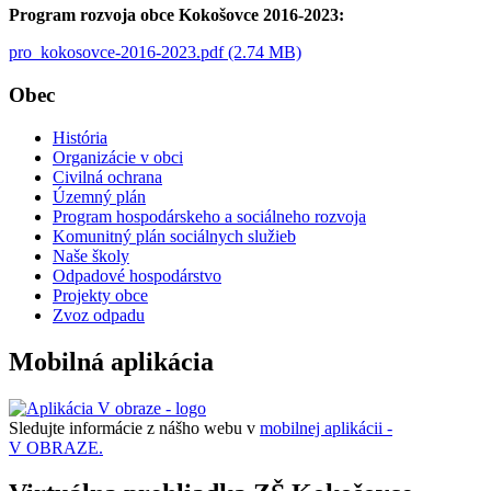
Program rozvoja obce Kokošovce 2016-2023:
pro_kokosovce-2016-2023.pdf (2.74 MB)
Obec
História
Organizácie v obci
Civilná ochrana
Územný plán
Program hospodárskeho a sociálneho rozvoja
Komunitný plán sociálnych služieb
Naše školy
Odpadové hospodárstvo
Projekty obce
Zvoz odpadu
Mobilná aplikácia
Sledujte informácie z nášho webu v
mobilnej aplikácii -
V OBRAZE.