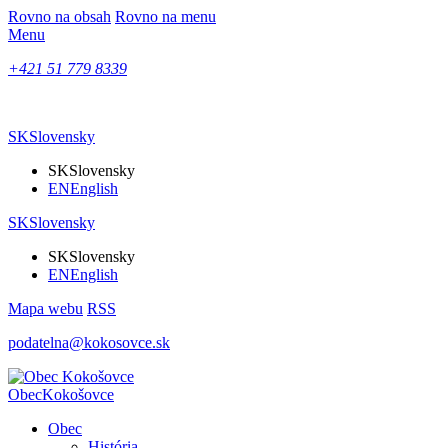
Rovno na obsah
Rovno na menu
Menu
+421 51 779 8339
SK
Slovensky
SK
Slovensky
EN
English
SK
Slovensky
SK
Slovensky
EN
English
Mapa webu
RSS
podatelna@kokosovce.sk
Obec
Kokošovce
Obec
História