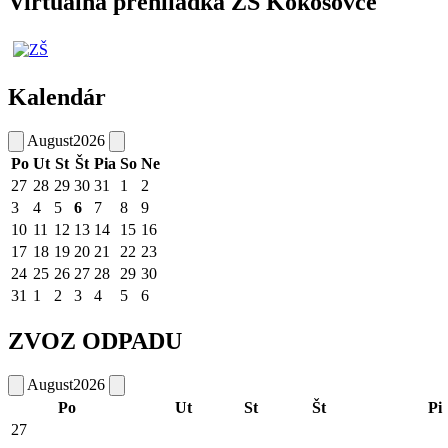
Virtuálna prehliadka ZŠ Kokošovce
Kalendár
August
2026
Po
Ut
St
Št
Pia
So
Ne
27
28
29
30
31
1
2
3
4
5
6
7
8
9
10
11
12
13
14
15
16
17
18
19
20
21
22
23
24
25
26
27
28
29
30
31
1
2
3
4
5
6
ZVOZ ODPADU
August
2026
Po
Ut
St
Št
Pi
27