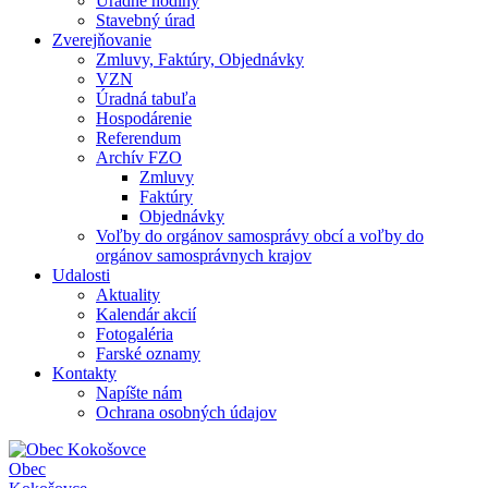
Úradné hodiny
Stavebný úrad
Zverejňovanie
Zmluvy, Faktúry, Objednávky
VZN
Úradná tabuľa
Hospodárenie
Referendum
Archív FZO
Zmluvy
Faktúry
Objednávky
Voľby do orgánov samosprávy obcí a voľby do
orgánov samosprávnych krajov
Udalosti
Aktuality
Kalendár akcií
Fotogaléria
Farské oznamy
Kontakty
Napíšte nám
Ochrana osobných údajov
Obec