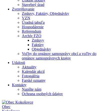
Úradné hodiny
Stavebný úrad
Zverejňovanie
Zmluvy, Faktúry, Objednávky
VZN
Úradná tabuľa
Hospodárenie
Referendum
Archív FZO
Zmluvy
Faktúry
Objednávky
Voľby do orgánov samosprávy obcí a voľby do
orgánov samosprávnych krajov
Udalosti
Aktuality
Kalendár akcií
Fotogaléria
Farské oznamy
Kontakty
Napíšte nám
Ochrana osobných údajov
Obec