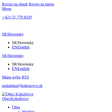
Rovno na obsah
Rovno na menu
Menu
+421 51 779 8339
SK
Slovensky
SK
Slovensky
EN
English
SK
Slovensky
SK
Slovensky
EN
English
Mapa webu
RSS
podatelna@kokosovce.sk
Obec
Kokošovce
Obec
História