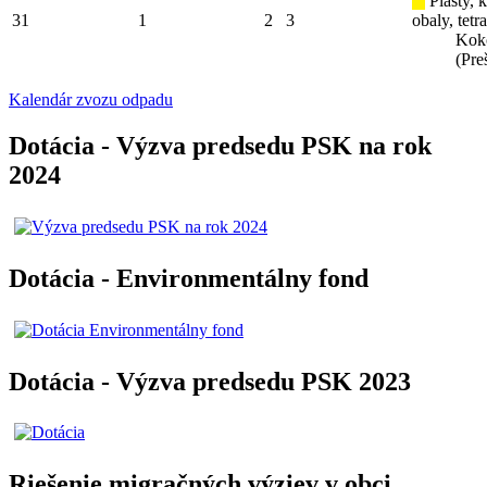
Plasty, 
31
1
2
3
obaly, tetr
Kok
(Pre
Kalendár zvozu odpadu
Dotácia - Výzva predsedu PSK na rok
2024
Dotácia - Environmentálny fond
Dotácia - Výzva predsedu PSK 2023
Riešenie migračných výziev v obci