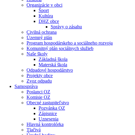
Organizácie v obci
Šport
Kultúra
DHZ obce
Správy o zásahu
Civilná ochrana
Územný plán
Program hospodárskeho a sociálneho rozvoja
Komunitný plán sociálnych služieb
Naše školy
Základná škola
Materská škola
Odpadové hospodárstvo
Projekty obce
Zvoz odpadu
Samospráva
Poslanci OZ
Komisie OZ
Obecné zastupiteľstvo
Pozvánka OZ
Zápisnice
Uznesenia
Hlavná kontrolórka
Tlačivá