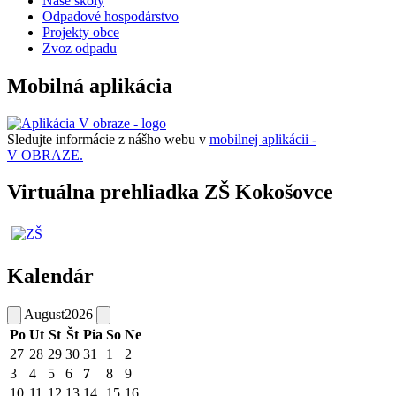
Naše školy
Odpadové hospodárstvo
Projekty obce
Zvoz odpadu
Mobilná aplikácia
Sledujte informácie z nášho webu v
mobilnej aplikácii -
V OBRAZE.
Virtuálna prehliadka ZŠ Kokošovce
Kalendár
August
2026
Po
Ut
St
Št
Pia
So
Ne
27
28
29
30
31
1
2
3
4
5
6
7
8
9
10
11
12
13
14
15
16