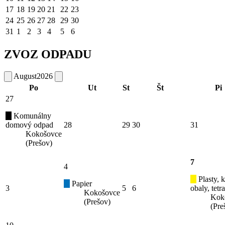
17
18
19
20
21
22
23
24
25
26
27
28
29
30
31
1
2
3
4
5
6
ZVOZ ODPADU
August
2026
Po
Ut
St
Št
Pi
27
Komunálny
domový odpad
28
29
30
31
Kokošovce
(Prešov)
7
4
Plasty, 
Papier
3
5
6
obaly, tetr
Kokošovce
Kok
(Prešov)
(Pre