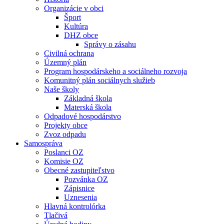
Organizácie v obci
Šport
Kultúra
DHZ obce
Správy o zásahu
Civilná ochrana
Územný plán
Program hospodárskeho a sociálneho rozvoja
Komunitný plán sociálnych služieb
Naše školy
Základná škola
Materská škola
Odpadové hospodárstvo
Projekty obce
Zvoz odpadu
Samospráva
Poslanci OZ
Komisie OZ
Obecné zastupiteľstvo
Pozvánka OZ
Zápisnice
Uznesenia
Hlavná kontrolórka
Tlačivá