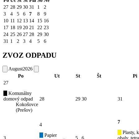
Po
Ut
St
Št
Pia
So
Ne
27
28
29
30
31
1
2
3
4
5
6
7
8
9
10
11
12
13
14
15
16
17
18
19
20
21
22
23
24
25
26
27
28
29
30
31
1
2
3
4
5
6
ZVOZ ODPADU
August
2026
Po
Ut
St
Št
Pi
27
Komunálny
domový odpad
28
29
30
31
Kokošovce
(Prešov)
7
4
Plasty, 
Papier
3
5
6
obaly, tetr