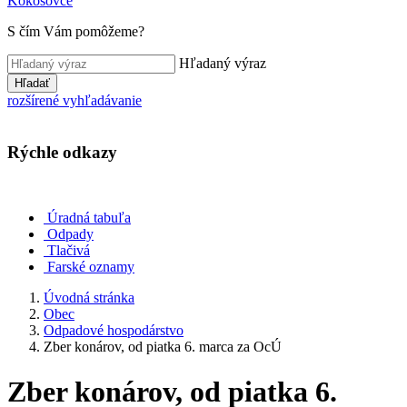
Kokošovce
S čím Vám pomôžeme?
Hľadaný výraz
Hľadať
rozšírené vyhľadávanie
Rýchle odkazy
Úradná tabuľa
Odpady
Tlačivá
Farské oznamy
Úvodná stránka
Obec
Odpadové hospodárstvo
Zber konárov, od piatka 6. marca za OcÚ
Zber konárov, od piatka 6.