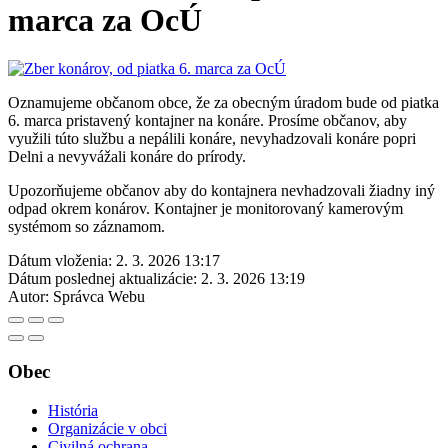
marca za OcÚ
Oznamujeme občanom obce, že za obecným úradom bude od piatka
6. marca pristavený kontajner na konáre. Prosíme občanov, aby
využili túto službu a nepálili konáre, nevyhadzovali konáre popri
Delni a nevyvážali konáre do prírody.
Upozorňujeme občanov aby do kontajnera nevhadzovali žiadny iný
odpad okrem konárov. Kontajner je monitorovaný kamerovým
systémom so záznamom.
Dátum vloženia:
2. 3. 2026 13:17
Dátum poslednej aktualizácie:
2. 3. 2026 13:19
Autor:
Správca Webu
Obec
História
Organizácie v obci
Civilná ochrana