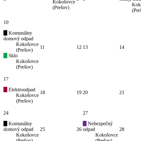
Kokošovce
Kok
(Prešov)
(Pre
10
Komunálny
domový odpad
Kokošovce
11
12
13
14
(Prešov)
Sklo
Kokošovce
(Prešov)
17
Elektroodpad
18
19
20
21
Kokošovce
(Prešov)
24
27
Komunálny
Nebezpečný
domový odpad
25
26
odpad
28
Kokošovce
Kokošovce
(Prešov)
(Prešov)