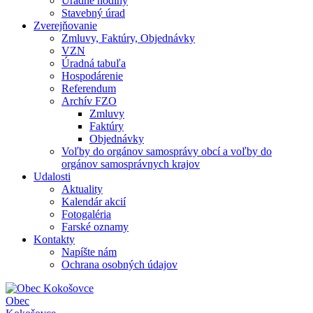
Úradné hodiny
Stavebný úrad
Zverejňovanie
Zmluvy, Faktúry, Objednávky
VZN
Úradná tabuľa
Hospodárenie
Referendum
Archív FZO
Zmluvy
Faktúry
Objednávky
Voľby do orgánov samosprávy obcí a voľby do
orgánov samosprávnych krajov
Udalosti
Aktuality
Kalendár akcií
Fotogaléria
Farské oznamy
Kontakty
Napíšte nám
Ochrana osobných údajov
Obec