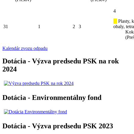
4
Plasty, 
31
1
2
3
obaly, tetr
Kok
(Pre
Kalendár zvozu odpadu
Dotácia - Výzva predsedu PSK na rok
2024
Dotácia - Environmentálny fond
Dotácia - Výzva predsedu PSK 2023