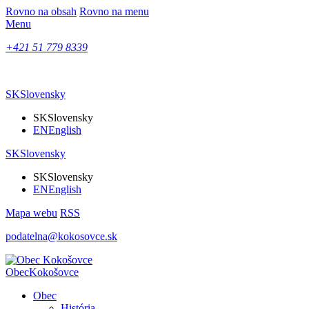
Rovno na obsah
Rovno na menu
Menu
+421 51 779 8339
SK
Slovensky
SK
Slovensky
EN
English
SK
Slovensky
SK
Slovensky
EN
English
Mapa webu
RSS
podatelna@kokosovce.sk
Obec
Kokošovce
Obec
História