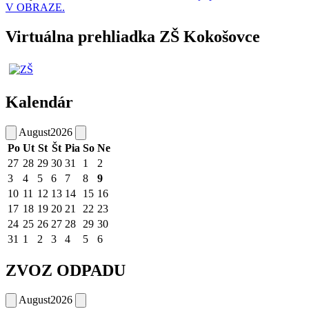
V OBRAZE.
Virtuálna prehliadka ZŠ Kokošovce
Kalendár
August
2026
Po
Ut
St
Št
Pia
So
Ne
27
28
29
30
31
1
2
3
4
5
6
7
8
9
10
11
12
13
14
15
16
17
18
19
20
21
22
23
24
25
26
27
28
29
30
31
1
2
3
4
5
6
ZVOZ ODPADU
August
2026