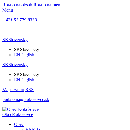
Rovno na obsah
Rovno na menu
Menu
+421 51 779 8339
SK
Slovensky
SK
Slovensky
EN
English
SK
Slovensky
SK
Slovensky
EN
English
Mapa webu
RSS
podatelna@kokosovce.sk
Obec
Kokošovce
Obec
História