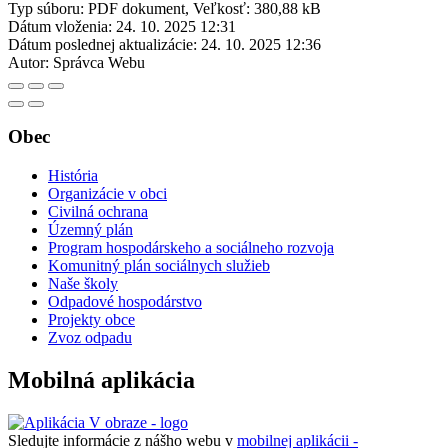
Typ súboru: PDF dokument, Veľkosť: 380,88 kB
Dátum vloženia:
24. 10. 2025 12:31
Dátum poslednej aktualizácie:
24. 10. 2025 12:36
Autor:
Správca Webu
Obec
História
Organizácie v obci
Civilná ochrana
Územný plán
Program hospodárskeho a sociálneho rozvoja
Komunitný plán sociálnych služieb
Naše školy
Odpadové hospodárstvo
Projekty obce
Zvoz odpadu
Mobilná aplikácia
Sledujte informácie z nášho webu v
mobilnej aplikácii -