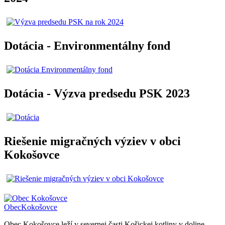
Dotácia - Environmentálny fond
Dotácia - Výzva predsedu PSK 2023
Riešenie migračných výziev v obci
Kokošovce
Obec
Kokošovce
Obec Kokošovce leží v severnej časti Košickej kotliny v doline