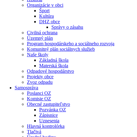
Organizácie v obci
Šport
Kultúra
DHZ obce
Správy o zásahu
Civilná ochrana
Územný plán
Program hospodárskeho a sociálneho rozvoja
Komunitný plán sociálnych služieb
Naše školy
Základná škola
Materská škola
Odpadové hospodárstvo
Projekty obce
Zvoz odpadu
Samospráva
Poslanci OZ
Komisie OZ
Obecné zastupiteľstvo
Pozvánka OZ
Zápisnice
Uznesenia
Hlavná kontrolórka
Tlačivá