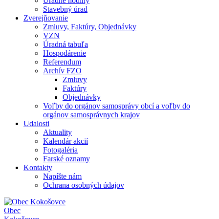
Úradné hodiny
Stavebný úrad
Zverejňovanie
Zmluvy, Faktúry, Objednávky
VZN
Úradná tabuľa
Hospodárenie
Referendum
Archív FZO
Zmluvy
Faktúry
Objednávky
Voľby do orgánov samosprávy obcí a voľby do
orgánov samosprávnych krajov
Udalosti
Aktuality
Kalendár akcií
Fotogaléria
Farské oznamy
Kontakty
Napíšte nám
Ochrana osobných údajov
Obec