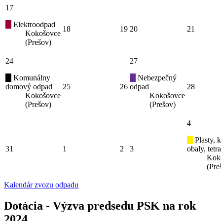
17
Elektroodpad
18
19
20
21
Kokošovce
(Prešov)
24
27
Komunálny
Nebezpečný
domový odpad
25
26
odpad
28
Kokošovce
Kokošovce
(Prešov)
(Prešov)
4
Plasty, 
31
1
2
3
obaly, tetr
Kok
(Pre
Kalendár zvozu odpadu
Dotácia - Výzva predsedu PSK na rok
2024