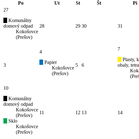
Po
Ut
St
Št
Pi
27
Komunálny
domový odpad
28
29
30
31
Kokošovce
(Prešov)
7
4
Plasty, 
Papier
3
5
6
obaly, tetr
Kokošovce
Kok
(Prešov)
(Pre
10
Komunálny
domový odpad
Kokošovce
11
12
13
14
(Prešov)
Sklo
Kokošovce
(Prešov)