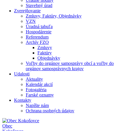
Úradné hodiny
Stavebný úrad
Zverejňovanie
Zmluvy, Faktúry, Objednávky
VZN
Úradná tabuľa
Hospodárenie
Referendum
Archív FZO
Zmluvy
Faktúry
Objednávky
Voľby do orgánov samosprávy obcí a voľby do
orgánov samosprávnych krajov
Udalosti
Aktuality
Kalendár akcií
Fotogaléria
Farské oznamy
Kontakty
Napíšte nám
Ochrana osobných údajov
Obec