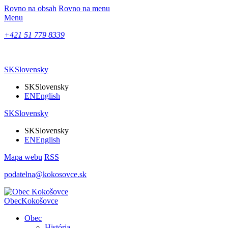
Rovno na obsah
Rovno na menu
Menu
+421 51 779 8339
SK
Slovensky
SK
Slovensky
EN
English
SK
Slovensky
SK
Slovensky
EN
English
Mapa webu
RSS
podatelna@kokosovce.sk
Obec
Kokošovce
Obec
História