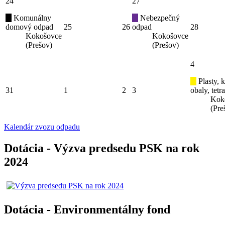
24
27
Komunálny
Nebezpečný
domový odpad
25
26
odpad
28
Kokošovce
Kokošovce
(Prešov)
(Prešov)
4
Plasty, 
31
1
2
3
obaly, tetr
Kok
(Pre
Kalendár zvozu odpadu
Dotácia - Výzva predsedu PSK na rok
2024
Dotácia - Environmentálny fond