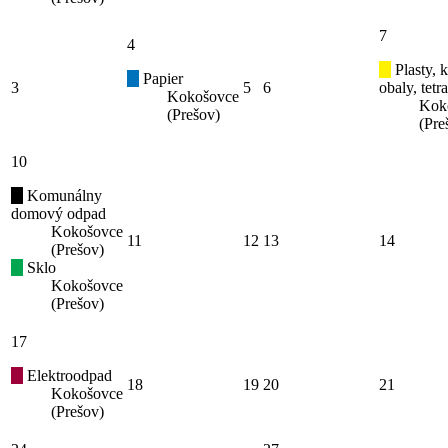
7
4
Plasty, 
Papier
3
5
6
obaly, tetr
Kokošovce
Kok
(Prešov)
(Pre
10
Komunálny
domový odpad
Kokošovce
11
12
13
14
(Prešov)
Sklo
Kokošovce
(Prešov)
17
Elektroodpad
18
19
20
21
Kokošovce
(Prešov)