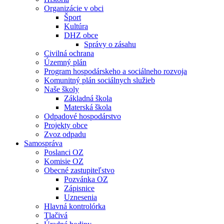
Organizácie v obci
Šport
Kultúra
DHZ obce
Správy o zásahu
Civilná ochrana
Územný plán
Program hospodárskeho a sociálneho rozvoja
Komunitný plán sociálnych služieb
Naše školy
Základná škola
Materská škola
Odpadové hospodárstvo
Projekty obce
Zvoz odpadu
Samospráva
Poslanci OZ
Komisie OZ
Obecné zastupiteľstvo
Pozvánka OZ
Zápisnice
Uznesenia
Hlavná kontrolórka
Tlačivá