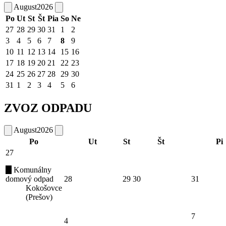
August
2026
Po
Ut
St
Št
Pia
So
Ne
27
28
29
30
31
1
2
3
4
5
6
7
8
9
10
11
12
13
14
15
16
17
18
19
20
21
22
23
24
25
26
27
28
29
30
31
1
2
3
4
5
6
ZVOZ ODPADU
August
2026
Po
Ut
St
Št
Pi
27
Komunálny
domový odpad
28
29
30
31
Kokošovce
(Prešov)
7
4