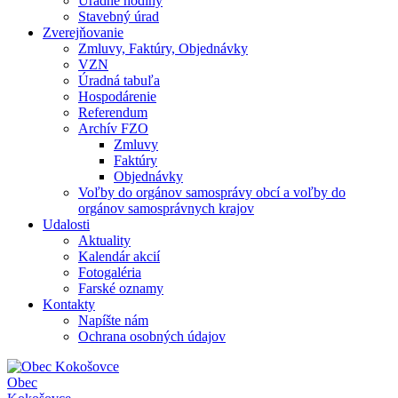
Úradné hodiny
Stavebný úrad
Zverejňovanie
Zmluvy, Faktúry, Objednávky
VZN
Úradná tabuľa
Hospodárenie
Referendum
Archív FZO
Zmluvy
Faktúry
Objednávky
Voľby do orgánov samosprávy obcí a voľby do
orgánov samosprávnych krajov
Udalosti
Aktuality
Kalendár akcií
Fotogaléria
Farské oznamy
Kontakty
Napíšte nám
Ochrana osobných údajov
Obec