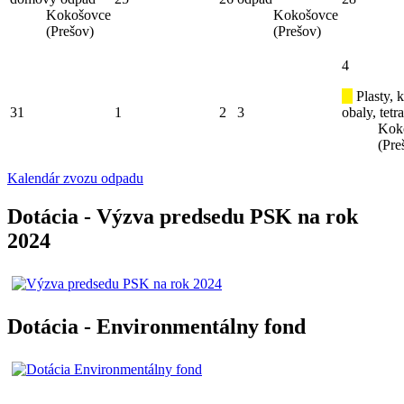
Kokošovce
Kokošovce
(Prešov)
(Prešov)
4
Plasty, 
31
1
2
3
obaly, tetr
Kok
(Pre
Kalendár zvozu odpadu
Dotácia - Výzva predsedu PSK na rok
2024
Dotácia - Environmentálny fond