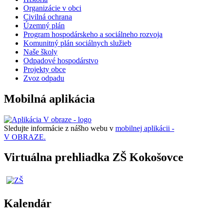
Organizácie v obci
Civilná ochrana
Územný plán
Program hospodárskeho a sociálneho rozvoja
Komunitný plán sociálnych služieb
Naše školy
Odpadové hospodárstvo
Projekty obce
Zvoz odpadu
Mobilná aplikácia
Sledujte informácie z nášho webu v
mobilnej aplikácii -
V OBRAZE.
Virtuálna prehliadka ZŠ Kokošovce
Kalendár