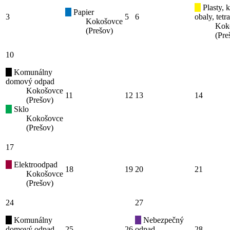
Plasty, 
Papier
3
5
6
obaly, tetr
Kokošovce
Kok
(Prešov)
(Pre
10
Komunálny
domový odpad
Kokošovce
11
12
13
14
(Prešov)
Sklo
Kokošovce
(Prešov)
17
Elektroodpad
18
19
20
21
Kokošovce
(Prešov)
24
27
Komunálny
Nebezpečný
domový odpad
25
26
odpad
28