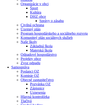
Organizácie v obci
Šport
Kultúra
DHZ obce
Správy o zásahu
Civilná ochrana
Územný plán
Program hospodárskeho a sociálneho rozvoja
Komunitný plán sociálnych služieb
Naše školy
Základná škola
Materská škola
Odpadové hospodárstvo
Projekty obce
Zvoz odpadu
Samospráva
Poslanci OZ
Komisie OZ
Obecné zastupiteľstvo
Pozvánka OZ
Zápisnice
Uznesenia
Hlavná kontrolórka
Tlačivá