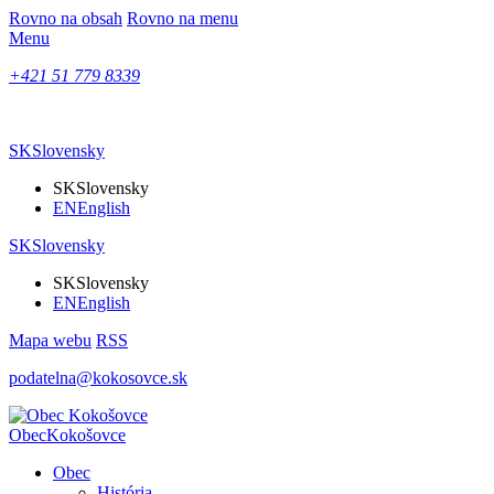
Rovno na obsah
Rovno na menu
Menu
+421 51 779 8339
SK
Slovensky
SK
Slovensky
EN
English
SK
Slovensky
SK
Slovensky
EN
English
Mapa webu
RSS
podatelna@kokosovce.sk
Obec
Kokošovce
Obec
História