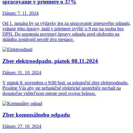
spracovanie v priemere o 37%
Dátum:
7. 11. 2024
Od 1. januára by sa výdavky len za spracovanie zmesového odpadu,
vrátane jeho úpravy, mali v priemere zvýšiť o 9 eur na osobu bez
DPH. Do spustenia povinnej úpravy odpadu pred uložením na
skládku zostávajú necelé dva mesiace.
Zber elektroodpadu, piatok 08.11.2024
Dátum:
31. 10. 2024
V piatok 8. novembra o 9:00 hod. sa uskutoční zber elektroodpadu.
Prosíme Vás aby ste nefunkčné elektrické spotrebiče nechali na
dostatočne viditeľnom mieste pred svojou bránou.
Zber komunálneho odpadu
Dátum:
27. 10. 2024