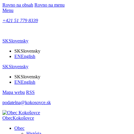
Rovno na obsah
Rovno na menu
Menu
+421 51 779 8339
SK
Slovensky
SK
Slovensky
EN
English
SK
Slovensky
SK
Slovensky
EN
English
Mapa webu
RSS
podatelna@kokosovce.sk
Obec
Kokošovce
Obec
História