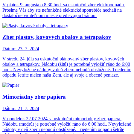
V piatok 9. augusta o 8:30 hod. sa uskutoční zber elektroodpadu.
Prosíme Vás aby ste nefunkčné elektrické spotrebiče nechali na
dostatočne viditeľnom mieste pred svojou bránou.
Zber plastov, kovových obalov a tetrapakov
Dátum:
23. 7. 2024
V stredu 24. júla sa uskutoční plánovaný zber plastov, kovových
obalov a tetrapakov. Nádobu (žltú) je potrebné vyložiť ráno do 6:00
hod.. Nevyložené nádoby v deň zberu nebudú obslúžené. Triedením
odpadu šetríte nielen našu Zem, ale aj svoje a obecné peniaze.
Mimoriadny zber papiera
Dátum:
21. 7. 2024
V pondelok 22.07.2024 sa uskutoční mimoriadny zber papiera.
Nádobu (modrú) je potrebné vyložiť ráno do 6:00 hod.. Nevyložené
nádoby v deň zberu nebudú obslúžené. Triedením odpadu šetríte