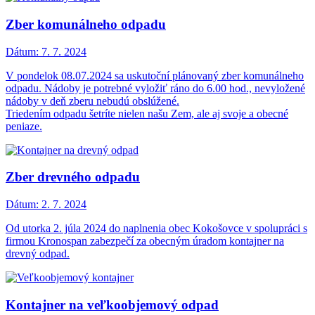
Zber komunálneho odpadu
Dátum:
7. 7. 2024
V pondelok 08.07.2024 sa uskutoční plánovaný zber komunálneho
odpadu. Nádoby je potrebné vyložiť ráno do 6.00 hod., nevyložené
nádoby v deň zberu nebudú obslúžené.
Triedením odpadu šetríte nielen našu Zem, ale aj svoje a obecné
peniaze.
Zber drevného odpadu
Dátum:
2. 7. 2024
Od utorka 2. júla 2024 do naplnenia obec Kokošovce v spolupráci s
firmou Kronospan zabezpečí za obecným úradom kontajner na
drevný odpad.
Kontajner na veľkoobjemový odpad