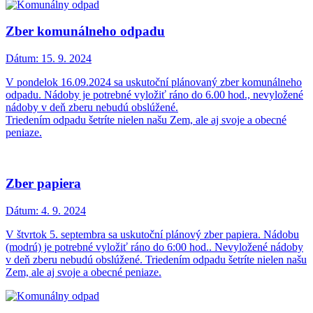
Zber komunálneho odpadu
Dátum:
15. 9. 2024
V pondelok 16.09.2024 sa uskutoční plánovaný zber komunálneho
odpadu. Nádoby je potrebné vyložiť ráno do 6.00 hod., nevyložené
nádoby v deň zberu nebudú obslúžené.
Triedením odpadu šetríte nielen našu Zem, ale aj svoje a obecné
peniaze.
Zber papiera
Dátum:
4. 9. 2024
V štvrtok 5. septembra sa uskutoční plánový zber papiera. Nádobu
(modrú) je potrebné vyložiť ráno do 6:00 hod.. Nevyložené nádoby
v deň zberu nebudú obslúžené. Triedením odpadu šetríte nielen našu
Zem, ale aj svoje a obecné peniaze.