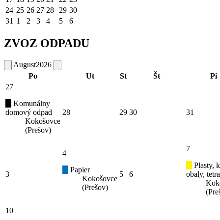
24
25
26
27
28
29
30
31
1
2
3
4
5
6
ZVOZ ODPADU
August
2026
Po
Ut
St
Št
Pi
27
Komunálny
domový odpad
28
29
30
31
Kokošovce
(Prešov)
7
4
Plasty, 
Papier
3
5
6
obaly, tetr
Kokošovce
Kok
(Prešov)
(Pre
10