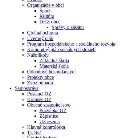
Organizácie v obci
Šport
Kultúra
DHZ obce
Správy o zásahu
Civilná ochrana
Územný plán
Program hospodárskeho a sociálneho rozvoja
Komunitný plán sociálnych služieb
Naše školy
Základná škola
Materská škola
Odpadové hospodárstvo
Projekty obce
Zvoz odpadu
Samospráva
Poslanci OZ
Komisie OZ
Obecné zastupiteľstvo
Pozvánka OZ
Zápisnice
Uznesenia
Hlavná kontrolórka
Tlačivá