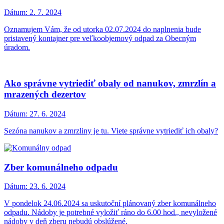
Dátum:
2. 7. 2024
Oznamujem Vám, že od utorka 02.07.2024 do naplnenia bude
pristavený kontajner pre veľkoobjemový odpad za Obecným
úradom.
Ako správne vytriediť obaly od nanukov, zmrzlín a
mrazených dezertov
Dátum:
27. 6. 2024
Sezóna nanukov a zmrzliny je tu. Viete správne vytriediť ich obaly?
Zber komunálneho odpadu
Dátum:
23. 6. 2024
V pondelok 24.06.2024 sa uskutoční plánovaný zber komunálneho
odpadu. Nádoby je potrebné vyložiť ráno do 6.00 hod., nevyložené
nádoby v deň zberu nebudú obslúžené.