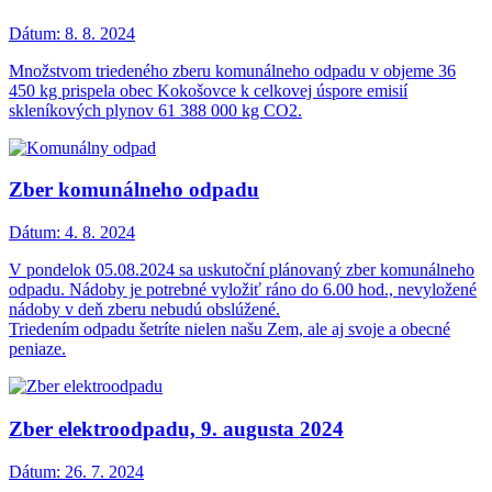
Dátum:
8. 8. 2024
Množstvom triedeného zberu komunálneho odpadu v objeme 36
450 kg prispela obec Kokošovce k celkovej úspore emisií
skleníkových plynov 61 388 000 kg CO2.
Zber komunálneho odpadu
Dátum:
4. 8. 2024
V pondelok 05.08.2024 sa uskutoční plánovaný zber komunálneho
odpadu. Nádoby je potrebné vyložiť ráno do 6.00 hod., nevyložené
nádoby v deň zberu nebudú obslúžené.
Triedením odpadu šetríte nielen našu Zem, ale aj svoje a obecné
peniaze.
Zber elektroodpadu, 9. augusta 2024
Dátum:
26. 7. 2024