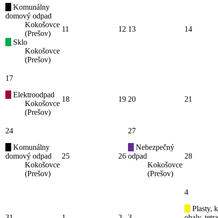
Komunálny
domový odpad
Kokošovce
11
12
13
14
(Prešov)
Sklo
Kokošovce
(Prešov)
17
Elektroodpad
18
19
20
21
Kokošovce
(Prešov)
24
27
Komunálny
Nebezpečný
domový odpad
25
26
odpad
28
Kokošovce
Kokošovce
(Prešov)
(Prešov)
4
Plasty, 
31
1
2
3
obaly, tetr