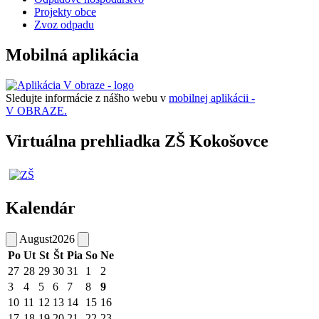
Projekty obce
Zvoz odpadu
Mobilná aplikácia
Sledujte informácie z nášho webu v
mobilnej aplikácii -
V OBRAZE.
Virtuálna prehliadka ZŠ Kokošovce
Kalendár
August
2026
Po
Ut
St
Št
Pia
So
Ne
27
28
29
30
31
1
2
3
4
5
6
7
8
9
10
11
12
13
14
15
16
17
18
19
20
21
22
23