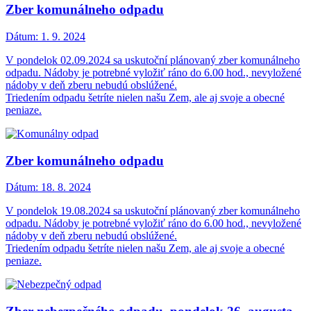
Zber komunálneho odpadu
Dátum:
1. 9. 2024
V pondelok 02.09.2024 sa uskutoční plánovaný zber komunálneho
odpadu. Nádoby je potrebné vyložiť ráno do 6.00 hod., nevyložené
nádoby v deň zberu nebudú obslúžené.
Triedením odpadu šetríte nielen našu Zem, ale aj svoje a obecné
peniaze.
Zber komunálneho odpadu
Dátum:
18. 8. 2024
V pondelok 19.08.2024 sa uskutoční plánovaný zber komunálneho
odpadu. Nádoby je potrebné vyložiť ráno do 6.00 hod., nevyložené
nádoby v deň zberu nebudú obslúžené.
Triedením odpadu šetríte nielen našu Zem, ale aj svoje a obecné
peniaze.