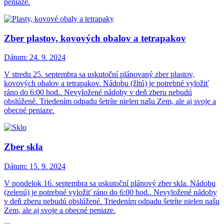
peniaze.
Zber plastov, kovových obalov a tetrapakov
Dátum:
24. 9. 2024
V stredu 25. septembra sa uskutoční plánovaný zber plastov,
kovových obalov a tetrapakov. Nádobu (žltú) je potrebné vyložiť
ráno do 6:00 hod.. Nevyložené nádoby v deň zberu nebudú
obslúžené. Triedením odpadu šetríte nielen našu Zem, ale aj svoje a
obecné peniaze.
Zber skla
Dátum:
15. 9. 2024
V pondelok 16. septembra sa uskutoční plánový zber skla. Nádobu
(zelenú) je potrebné vyložiť ráno do 6:00 hod.. Nevyložené nádoby
v deň zberu nebudú obslúžené. Triedením odpadu šetríte nielen našu
Zem, ale aj svoje a obecné peniaze.