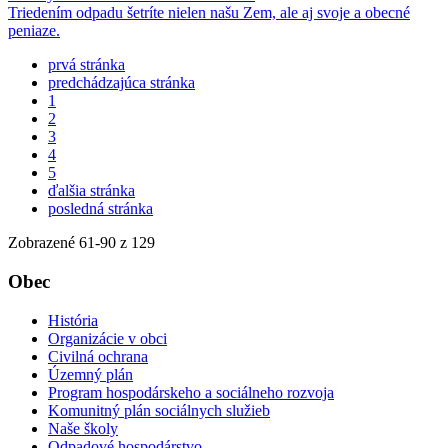
Triedením odpadu šetríte nielen našu Zem, ale aj svoje a obecné
peniaze.
prvá stránka
predchádzajúca stránka
1
2
3
4
5
ďalšia stránka
posledná stránka
Zobrazené
61
-
90
z 129
Obec
História
Organizácie v obci
Civilná ochrana
Územný plán
Program hospodárskeho a sociálneho rozvoja
Komunitný plán sociálnych služieb
Naše školy
Odpadové hospodárstvo