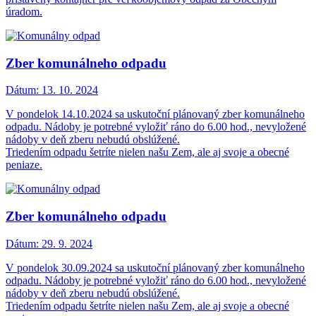
úradom.
Zber komunálneho odpadu
Dátum:
13. 10. 2024
V pondelok 14.10.2024 sa uskutoční plánovaný zber komunálneho
odpadu. Nádoby je potrebné vyložiť ráno do 6.00 hod., nevyložené
nádoby v deň zberu nebudú obslúžené.
Triedením odpadu šetríte nielen našu Zem, ale aj svoje a obecné
peniaze.
Zber komunálneho odpadu
Dátum:
29. 9. 2024
V pondelok 30.09.2024 sa uskutoční plánovaný zber komunálneho
odpadu. Nádoby je potrebné vyložiť ráno do 6.00 hod., nevyložené
nádoby v deň zberu nebudú obslúžené.
Triedením odpadu šetríte nielen našu Zem, ale aj svoje a obecné