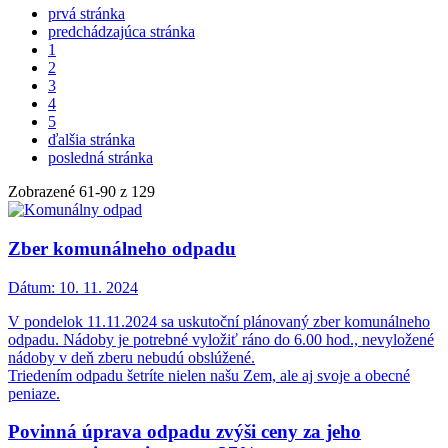
prvá stránka
predchádzajúca stránka
1
2
3
4
5
ďalšia stránka
posledná stránka
Zobrazené
61
-
90
z 129
Zber komunálneho odpadu
Dátum:
10. 11. 2024
V pondelok 11.11.2024 sa uskutoční plánovaný zber komunálneho
odpadu. Nádoby je potrebné vyložiť ráno do 6.00 hod., nevyložené
nádoby v deň zberu nebudú obslúžené.
Triedením odpadu šetríte nielen našu Zem, ale aj svoje a obecné
peniaze.
Povinná úprava odpadu zvýši ceny za jeho