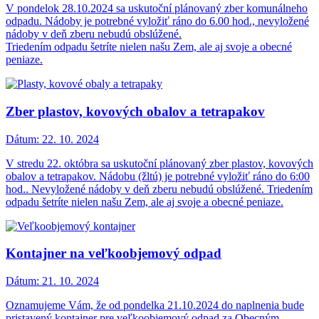
V pondelok 28.10.2024 sa uskutoční plánovaný zber komunálneho
odpadu. Nádoby je potrebné vyložiť ráno do 6.00 hod., nevyložené
nádoby v deň zberu nebudú obslúžené.
Triedením odpadu šetríte nielen našu Zem, ale aj svoje a obecné
peniaze.
Zber plastov, kovových obalov a tetrapakov
Dátum:
22. 10. 2024
V stredu 22. októbra sa uskutoční plánovaný zber plastov, kovových
obalov a tetrapakov. Nádobu (žltú) je potrebné vyložiť ráno do 6:00
hod.. Nevyložené nádoby v deň zberu nebudú obslúžené. Triedením
odpadu šetríte nielen našu Zem, ale aj svoje a obecné peniaze.
Kontajner na veľkoobjemový odpad
Dátum:
21. 10. 2024
Oznamujeme Vám, že od pondelka 21.10.2024 do naplnenia bude
pristavený kontajner pre veľkoobjemový odpad za Obecným