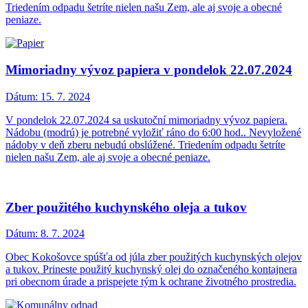
Triedením odpadu šetríte nielen našu Zem, ale aj svoje a obecné
peniaze.
Mimoriadny vývoz papiera v pondelok 22.07.2024
Dátum:
15. 7. 2024
V pondelok 22.07.2024 sa uskutoční mimoriadny vývoz papiera.
Nádobu (modrú) je potrebné vyložiť ráno do 6:00 hod.. Nevyložené
nádoby v deň zberu nebudú obslúžené. Triedením odpadu šetríte
nielen našu Zem, ale aj svoje a obecné peniaze.
Zber použitého kuchynského oleja a tukov
Dátum:
8. 7. 2024
Obec Kokošovce spúšťa od júla zber použitých kuchynských olejov
a tukov. Prineste použitý kuchynský olej do označeného kontajnera
pri obecnom úrade a prispejete tým k ochrane životného prostredia.