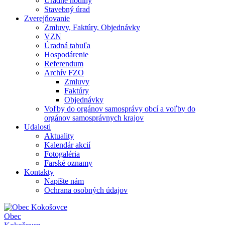
Úradné hodiny
Stavebný úrad
Zverejňovanie
Zmluvy, Faktúry, Objednávky
VZN
Úradná tabuľa
Hospodárenie
Referendum
Archív FZO
Zmluvy
Faktúry
Objednávky
Voľby do orgánov samosprávy obcí a voľby do
orgánov samosprávnych krajov
Udalosti
Aktuality
Kalendár akcií
Fotogaléria
Farské oznamy
Kontakty
Napíšte nám
Ochrana osobných údajov
Obec