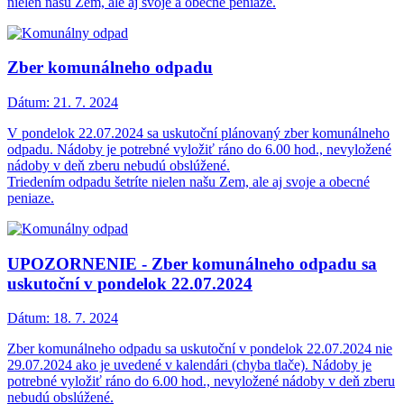
nielen našu Zem, ale aj svoje a obecné peniaze.
Zber komunálneho odpadu
Dátum:
21. 7. 2024
V pondelok 22.07.2024 sa uskutoční plánovaný zber komunálneho
odpadu. Nádoby je potrebné vyložiť ráno do 6.00 hod., nevyložené
nádoby v deň zberu nebudú obslúžené.
Triedením odpadu šetríte nielen našu Zem, ale aj svoje a obecné
peniaze.
UPOZORNENIE - Zber komunálneho odpadu sa
uskutoční v pondelok 22.07.2024
Dátum:
18. 7. 2024
Zber komunálneho odpadu sa uskutoční v pondelok 22.07.2024 nie
29.07.2024 ako je uvedené v kalendári (chyba tlače). Nádoby je
potrebné vyložiť ráno do 6.00 hod., nevyložené nádoby v deň zberu
nebudú obslúžené.