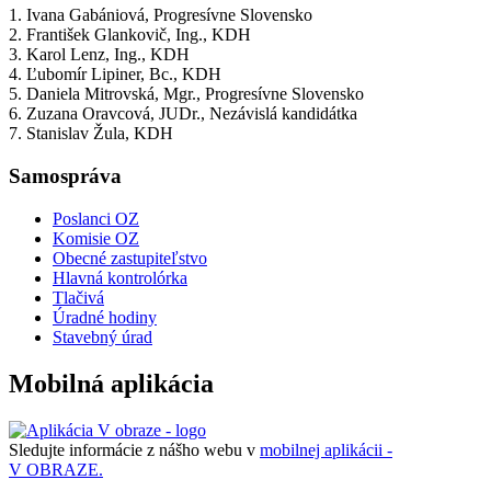
1. Ivana Gabániová, Progresívne Slovensko
2. František Glankovič, Ing., KDH
3. Karol Lenz, Ing., KDH
4. Ľubomír Lipiner, Bc., KDH
5. Daniela Mitrovská, Mgr., Progresívne Slovensko
6. Zuzana Oravcová, JUDr., Nezávislá kandidátka
7. Stanislav Žula, KDH
Samospráva
Poslanci OZ
Komisie OZ
Obecné zastupiteľstvo
Hlavná kontrolórka
Tlačivá
Úradné hodiny
Stavebný úrad
Mobilná aplikácia
Sledujte informácie z nášho webu v
mobilnej aplikácii -
V OBRAZE.