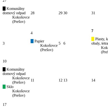
27
Komunálny
domový odpad
28
29
30
31
Kokošovce
(Prešov)
7
4
Plasty, 
Papier
3
5
6
obaly, tetr
Kokošovce
Kok
(Prešov)
(Pre
10
Komunálny
domový odpad
Kokošovce
11
12
13
14
(Prešov)
Sklo
Kokošovce
(Prešov)
17