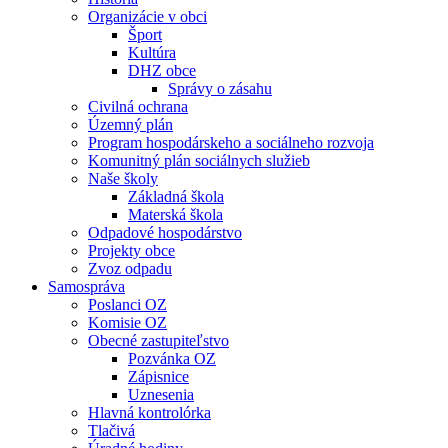
Organizácie v obci
Šport
Kultúra
DHZ obce
Správy o zásahu
Civilná ochrana
Územný plán
Program hospodárskeho a sociálneho rozvoja
Komunitný plán sociálnych služieb
Naše školy
Základná škola
Materská škola
Odpadové hospodárstvo
Projekty obce
Zvoz odpadu
Samospráva
Poslanci OZ
Komisie OZ
Obecné zastupiteľstvo
Pozvánka OZ
Zápisnice
Uznesenia
Hlavná kontrolórka
Tlačivá