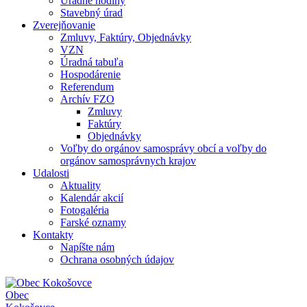
Úradné hodiny
Stavebný úrad
Zverejňovanie
Zmluvy, Faktúry, Objednávky
VZN
Úradná tabuľa
Hospodárenie
Referendum
Archív FZO
Zmluvy
Faktúry
Objednávky
Voľby do orgánov samosprávy obcí a voľby do
orgánov samosprávnych krajov
Udalosti
Aktuality
Kalendár akcií
Fotogaléria
Farské oznamy
Kontakty
Napíšte nám
Ochrana osobných údajov
Obec