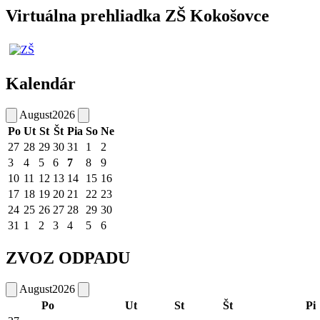
Virtuálna prehliadka ZŠ Kokošovce
Kalendár
August
2026
Po
Ut
St
Št
Pia
So
Ne
27
28
29
30
31
1
2
3
4
5
6
7
8
9
10
11
12
13
14
15
16
17
18
19
20
21
22
23
24
25
26
27
28
29
30
31
1
2
3
4
5
6
ZVOZ ODPADU
August
2026
Po
Ut
St
Št
Pi