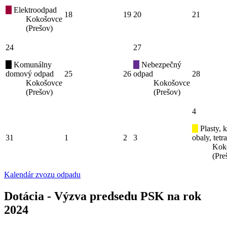
Elektroodpad
18
19
20
21
Kokošovce
(Prešov)
24
27
Komunálny
Nebezpečný
domový odpad
25
26
odpad
28
Kokošovce
Kokošovce
(Prešov)
(Prešov)
4
Plasty, 
31
1
2
3
obaly, tetr
Kok
(Pre
Kalendár zvozu odpadu
Dotácia - Výzva predsedu PSK na rok
2024