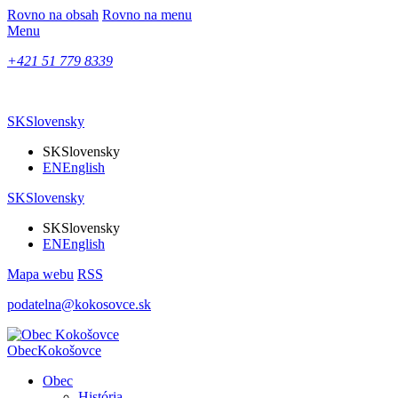
Rovno na obsah
Rovno na menu
Menu
+421 51 779 8339
SK
Slovensky
SK
Slovensky
EN
English
SK
Slovensky
SK
Slovensky
EN
English
Mapa webu
RSS
podatelna@kokosovce.sk
Obec
Kokošovce
Obec
História