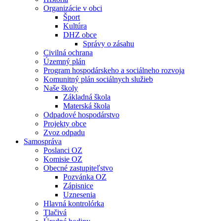
Organizácie v obci
Šport
Kultúra
DHZ obce
Správy o zásahu
Civilná ochrana
Územný plán
Program hospodárskeho a sociálneho rozvoja
Komunitný plán sociálnych služieb
Naše školy
Základná škola
Materská škola
Odpadové hospodárstvo
Projekty obce
Zvoz odpadu
Samospráva
Poslanci OZ
Komisie OZ
Obecné zastupiteľstvo
Pozvánka OZ
Zápisnice
Uznesenia
Hlavná kontrolórka
Tlačivá