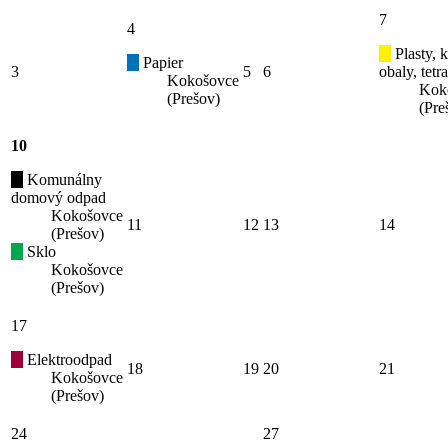
7
4
Plasty, 
Papier
3
5
6
obaly, tetr
Kokošovce
Kok
(Prešov)
(Pre
10
Komunálny
domový odpad
Kokošovce
11
12
13
14
(Prešov)
Sklo
Kokošovce
(Prešov)
17
Elektroodpad
18
19
20
21
Kokošovce
(Prešov)
24
27