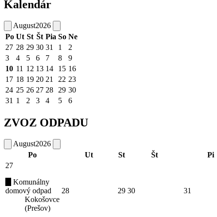
Kalendár
August
2026
Po
Ut
St
Št
Pia
So
Ne
27
28
29
30
31
1
2
3
4
5
6
7
8
9
10
11
12
13
14
15
16
17
18
19
20
21
22
23
24
25
26
27
28
29
30
31
1
2
3
4
5
6
ZVOZ ODPADU
August
2026
Po
Ut
St
Št
Pi
27
Komunálny
domový odpad
28
29
30
31
Kokošovce
(Prešov)