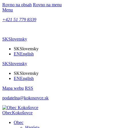
Rovno na obsah
Rovno na menu
Menu
+421 51 779 8339
SK
Slovensky
SK
Slovensky
EN
English
SK
Slovensky
SK
Slovensky
EN
English
Mapa webu
RSS
podatelna@kokosovce.sk
Obec
Kokošovce
Obec
História