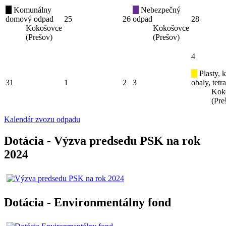
Komunálny
Nebezpečný
domový odpad
25
26
odpad
28
Kokošovce
Kokošovce
(Prešov)
(Prešov)
4
Plasty, 
31
1
2
3
obaly, tetr
Kok
(Pre
Kalendár zvozu odpadu
Dotácia - Výzva predsedu PSK na rok
2024
Dotácia - Environmentálny fond