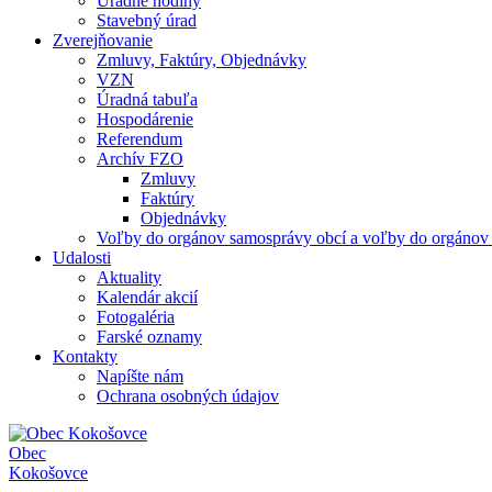
Úradné hodiny
Stavebný úrad
Zverejňovanie
Zmluvy, Faktúry, Objednávky
VZN
Úradná tabuľa
Hospodárenie
Referendum
Archív FZO
Zmluvy
Faktúry
Objednávky
Voľby do orgánov samosprávy obcí a voľby do orgánov
Udalosti
Aktuality
Kalendár akcií
Fotogaléria
Farské oznamy
Kontakty
Napíšte nám
Ochrana osobných údajov
Obec
Kokošovce