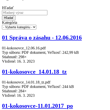
Hľadať
Hľadať
Kategória
01 Správa o zásahu - 12.06.2016
01-kokosovce_12.06.16.pdf
Typ súboru: PDF dokument, Veľkosť: 242,99 kB
Stiahnuté: 298×
Vložené:
16. 3. 2023
01-kokosovce_14.01.18_tz
01-kokosovce_14.01.18_tz.pdf
Typ súboru: PDF dokument, Veľkosť: 244 kB
Stiahnuté: 284×
Vložené:
16. 3. 2023
01-kokosovce-11.01.2017_po