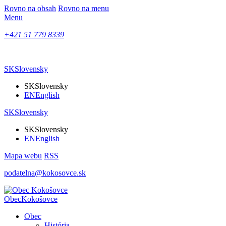
Rovno na obsah
Rovno na menu
Menu
+421 51 779 8339
SK
Slovensky
SK
Slovensky
EN
English
SK
Slovensky
SK
Slovensky
EN
English
Mapa webu
RSS
podatelna@kokosovce.sk
Obec
Kokošovce
Obec
História