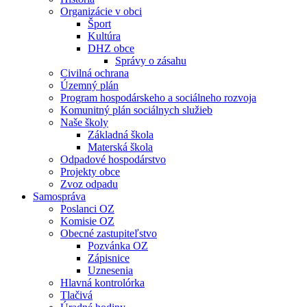
Organizácie v obci
Šport
Kultúra
DHZ obce
Správy o zásahu
Civilná ochrana
Územný plán
Program hospodárskeho a sociálneho rozvoja
Komunitný plán sociálnych služieb
Naše školy
Základná škola
Materská škola
Odpadové hospodárstvo
Projekty obce
Zvoz odpadu
Samospráva
Poslanci OZ
Komisie OZ
Obecné zastupiteľstvo
Pozvánka OZ
Zápisnice
Uznesenia
Hlavná kontrolórka
Tlačivá