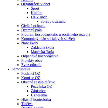
Organizácie v obci
Šport
Kultúra
DHZ obce
Správy o zásahu
Civilná ochrana
Územný plán
Program hospodárskeho a sociálneho rozvoja
Komunitný plán sociálnych služieb
Naše školy
Základná škola
Materská škola
Odpadové hospodárstvo
Projekty obce
Zvoz odpadu
Samospráva
Poslanci OZ
Komisie OZ
Obecné zastupiteľstvo
Pozvánka OZ
Zápisnice
Uznesenia
Hlavná kontrolórka
Tlačivá