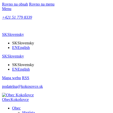
Rovno na obsah
Rovno na menu
Menu
+421 51 779 8339
SK
Slovensky
SK
Slovensky
EN
English
SK
Slovensky
SK
Slovensky
EN
English
Mapa webu
RSS
podatelna@kokosovce.sk
Obec
Kokošovce
Obec
História