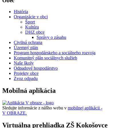
Obec
História
Organizácie v obci
Šport
Kultúra
DHZ obce
Správy o zásahu
Civilná ochrana
Územný plán
Program hospodárskeho a sociálneho rozvoja
Komunitný plán sociálnych služieb
Naše školy
Odpadové hospodárstvo
Projekty obce
Zvoz odpadu
Mobilná aplikácia
Sledujte informácie z nášho webu v
mobilnej aplikácii -
V OBRAZE.
Virtuálna prehliadka ZŠ Kokošovce