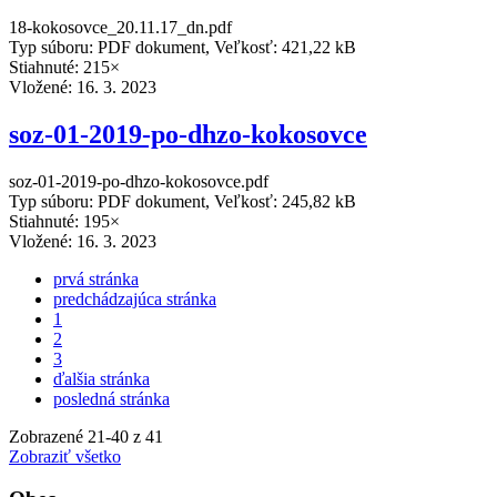
18-kokosovce_20.11.17_dn.pdf
Typ súboru: PDF dokument, Veľkosť: 421,22 kB
Stiahnuté: 215×
Vložené:
16. 3. 2023
soz-01-2019-po-dhzo-kokosovce
soz-01-2019-po-dhzo-kokosovce.pdf
Typ súboru: PDF dokument, Veľkosť: 245,82 kB
Stiahnuté: 195×
Vložené:
16. 3. 2023
prvá stránka
predchádzajúca stránka
1
2
3
ďalšia stránka
posledná stránka
Zobrazené
21
-
40
z 41
Zobraziť všetko