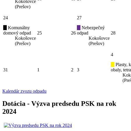
Kokošovce
(Prešov)
24
27
Komunálny
Nebezpečný
domový odpad
25
26
odpad
28
Kokošovce
Kokošovce
(Prešov)
(Prešov)
4
Plasty, 
31
1
2
3
obaly, tetr
Kok
(Pre
Kalendár zvozu odpadu
Dotácia - Výzva predsedu PSK na rok
2024