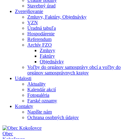
Úradné hodiny
Stavebný úrad
Zverejňovanie
Zmluvy, Faktúry, Objednávky
VZN
Úradná tabuľa
Hospodárenie
Referendum
Archív FZO
Zmluvy
Faktúry
Objednávky
Voľby do orgánov samosprávy obcí a voľby do
orgánov samosprávnych krajov
Udalosti
Aktuality
Kalendár akcií
Fotogaléria
Farské oznamy
Kontakty
Napíšte nám
Ochrana osobných údajov
Obec