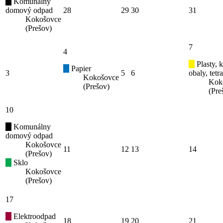
Komunálny
domový odpad
28
29
30
31
Kokošovce
(Prešov)
7
4
Plasty, 
Papier
3
5
6
obaly, tetr
Kokošovce
Kok
(Prešov)
(Pre
10
Komunálny
domový odpad
Kokošovce
11
12
13
14
(Prešov)
Sklo
Kokošovce
(Prešov)
17
Elektroodpad
18
19
20
21