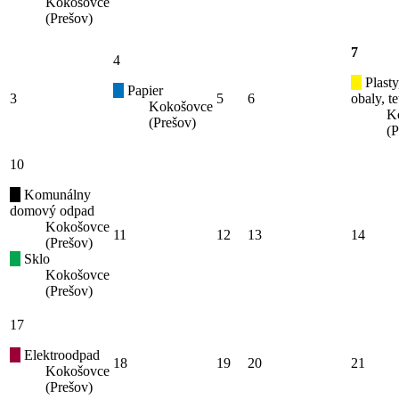
Kokošovce
(Prešov)
7
4
Plasty
Papier
3
5
6
obaly, t
Kokošovce
K
(Prešov)
(P
10
Komunálny
domový odpad
Kokošovce
11
12
13
14
(Prešov)
Sklo
Kokošovce
(Prešov)
17
Elektroodpad
18
19
20
21
Kokošovce
(Prešov)