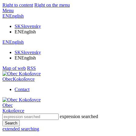
Right to content
Right on the menu
Menu
EN
English
SK
Slovensky
EN
English
EN
English
SK
Slovensky
EN
English
Map of web
RSS
Obec
Kokošovce
Contact
Obec
Kokošovce
expression searched
Search
extended searching