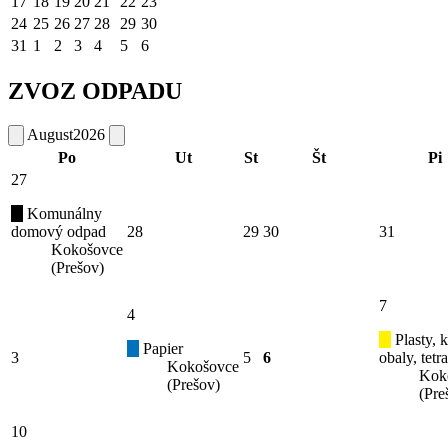
17
18
19
20
21
22
23
24
25
26
27
28
29
30
31
1
2
3
4
5
6
ZVOZ ODPADU
August
2026
Po
Ut
St
Št
Pi
27
Komunálny
domový odpad
28
29
30
31
Kokošovce
(Prešov)
7
4
Plasty, 
Papier
3
5
6
obaly, tetr
Kokošovce
Kok
(Prešov)
(Pre
10