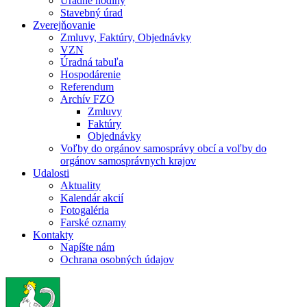
Úradné hodiny
Stavebný úrad
Zverejňovanie
Zmluvy, Faktúry, Objednávky
VZN
Úradná tabuľa
Hospodárenie
Referendum
Archív FZO
Zmluvy
Faktúry
Objednávky
Voľby do orgánov samosprávy obcí a voľby do
orgánov samosprávnych krajov
Udalosti
Aktuality
Kalendár akcií
Fotogaléria
Farské oznamy
Kontakty
Napíšte nám
Ochrana osobných údajov