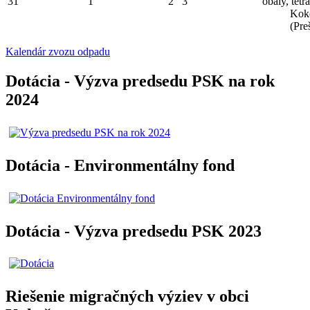
31
1
2
3
obaly, tetr
Kok
(Pre
Kalendár zvozu odpadu
Dotácia - Výzva predsedu PSK na rok
2024
Dotácia - Environmentálny fond
Dotácia - Výzva predsedu PSK 2023
Riešenie migračných výziev v obci