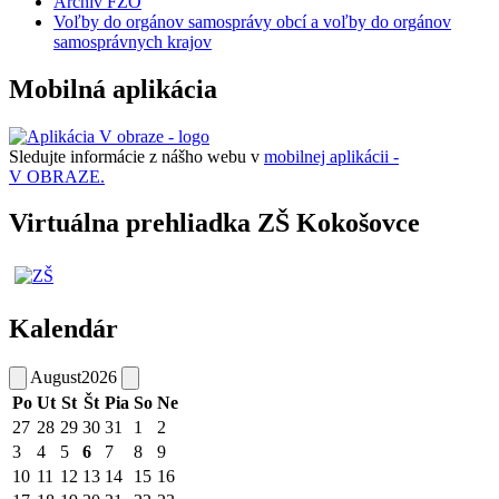
Archív FZO
Voľby do orgánov samosprávy obcí a voľby do orgánov
samosprávnych krajov
Mobilná aplikácia
Sledujte informácie z nášho webu v
mobilnej aplikácii -
V OBRAZE.
Virtuálna prehliadka ZŠ Kokošovce
Kalendár
August
2026
Po
Ut
St
Št
Pia
So
Ne
27
28
29
30
31
1
2
3
4
5
6
7
8
9
10
11
12
13
14
15
16