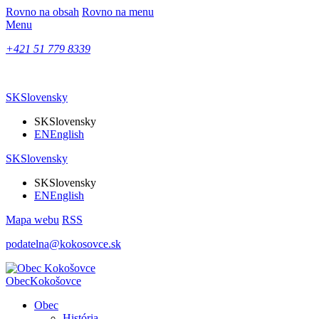
Rovno na obsah
Rovno na menu
Menu
+421 51 779 8339
SK
Slovensky
SK
Slovensky
EN
English
SK
Slovensky
SK
Slovensky
EN
English
Mapa webu
RSS
podatelna@kokosovce.sk
Obec
Kokošovce
Obec
História