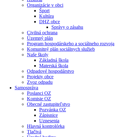
Organizácie v obci
Šport
Kultúra
DHZ obce
Správy o zásahu
Civilná ochrana
Územný plán
Program hospodárskeho a sociálneho rozvoja
Komunitný plán sociálnych služieb
Naše školy
Základná škola
Materská škola
Odpadové hospodárstvo
Projekty obce
Zvoz odpadu
Samospráva
Poslanci OZ
Komisie OZ
Obecné zastupiteľstvo
Pozvánka OZ
Zápisnice
Uznesenia
Hlavná kontrolórka
Tlačivá