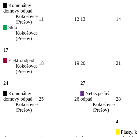
Komunálny
domový odpad
Kokošovce
11
12
13
14
(Prešov)
Sklo
Kokošovce
(Prešov)
17
Elektroodpad
18
19
20
21
Kokošovce
(Prešov)
24
27
Komunálny
Nebezpečný
domový odpad
25
26
odpad
28
Kokošovce
Kokošovce
(Prešov)
(Prešov)
4
Plasty, 