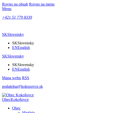
Rovno na obsah
Rovno na menu
Menu
+421 51 779 8339
SK
Slovensky
SK
Slovensky
EN
English
SK
Slovensky
SK
Slovensky
EN
English
Mapa webu
RSS
podatelna@kokosovce.sk
Obec
Kokošovce
Obec
História