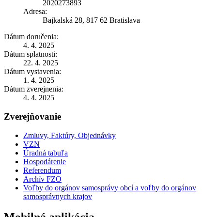
2020273893
Adresa:
Bajkalská 28, 817 62 Bratislava
Dátum doručenia:
4. 4. 2025
Dátum splatnosti:
22. 4. 2025
Dátum vystavenia:
1. 4. 2025
Dátum zverejnenia:
4. 4. 2025
Zverejňovanie
Zmluvy, Faktúry, Objednávky
VZN
Úradná tabuľa
Hospodárenie
Referendum
Archív FZO
Voľby do orgánov samosprávy obcí a voľby do orgánov
samosprávnych krajov
Mobilná aplikácia