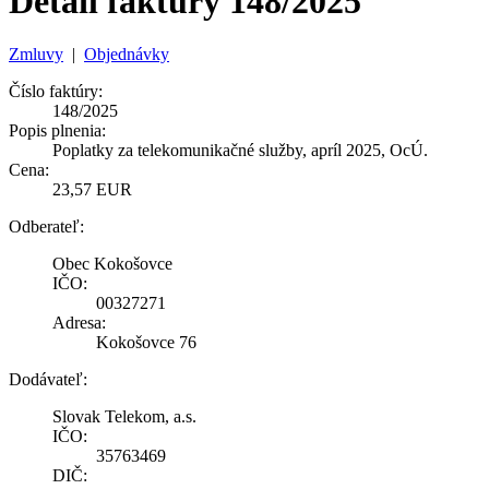
Detail faktúry 148/2025
Zmluvy
|
Objednávky
Číslo faktúry:
148/2025
Popis plnenia:
Poplatky za telekomunikačné služby, apríl 2025, OcÚ.
Cena:
23,57 EUR
Odberateľ:
Obec Kokošovce
IČO:
00327271
Adresa:
Kokošovce 76
Dodávateľ:
Slovak Telekom, a.s.
IČO:
35763469
DIČ: