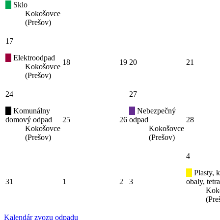
Sklo
Kokošovce
(Prešov)
17
Elektroodpad
18
19
20
21
Kokošovce
(Prešov)
24
27
Komunálny
Nebezpečný
domový odpad
25
26
odpad
28
Kokošovce
Kokošovce
(Prešov)
(Prešov)
4
Plasty, 
31
1
2
3
obaly, tetr
Kok
(Pre
Kalendár zvozu odpadu