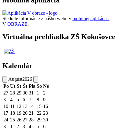
Sledujte informácie z nášho webu v
mobilnej aplikácii -
V OBRAZE.
Virtuálna prehliadka ZŠ Kokošovce
Kalendár
August
2026
Po
Ut
St
Št
Pia
So
Ne
27
28
29
30
31
1
2
3
4
5
6
7
8
9
10
11
12
13
14
15
16
17
18
19
20
21
22
23
24
25
26
27
28
29
30
31
1
2
3
4
5
6