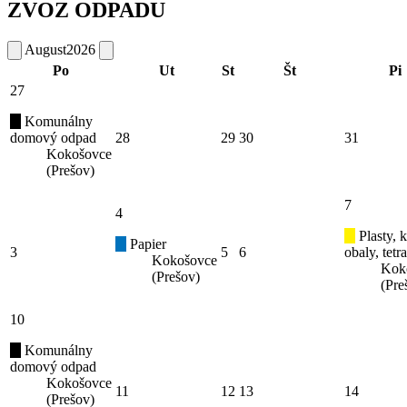
ZVOZ ODPADU
August
2026
Po
Ut
St
Št
Pi
27
Komunálny
domový odpad
28
29
30
31
Kokošovce
(Prešov)
7
4
Plasty, 
Papier
3
5
6
obaly, tetr
Kokošovce
Kok
(Prešov)
(Pre
10
Komunálny
domový odpad
Kokošovce
11
12
13
14
(Prešov)