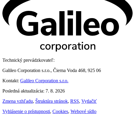
Technický prevádzkovateľ:
Galileo Corporation s.r.o., Čierna Voda 468, 925 06
Kontakt:
Galileo Corporation s.r.o.
Posledná aktualizácia: 7. 8. 2026
Zmena vzhľadu
,
Štruktúra stránok
,
RSS
,
Vytlačiť
Vyhlásenie o prístupnosti
,
Cookies
,
Webové sídlo