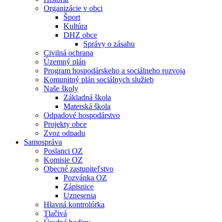
Organizácie v obci
Šport
Kultúra
DHZ obce
Správy o zásahu
Civilná ochrana
Územný plán
Program hospodárskeho a sociálneho rozvoja
Komunitný plán sociálnych služieb
Naše školy
Základná škola
Materská škola
Odpadové hospodárstvo
Projekty obce
Zvoz odpadu
Samospráva
Poslanci OZ
Komisie OZ
Obecné zastupiteľstvo
Pozvánka OZ
Zápisnice
Uznesenia
Hlavná kontrolórka
Tlačivá