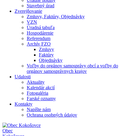
Úradné hodiny
Stavebný úrad
Zverejňovanie
Zmluvy, Faktúry, Objednávky
VZN
Úradná tabuľa
Hospodárenie
Referendum
Archív FZO
Zmluvy
Faktúry
Objednávky
Voľby do orgánov samosprávy obcí a voľby do
orgánov samosprávnych krajov
Udalosti
Aktuality
Kalendár akcií
Fotogaléria
Farské oznamy
Kontakty
Napíšte nám
Ochrana osobných údajov
Obec