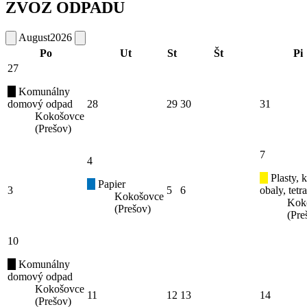
ZVOZ ODPADU
August
2026
Po
Ut
St
Št
Pi
27
Komunálny
domový odpad
28
29
30
31
Kokošovce
(Prešov)
7
4
Plasty, 
Papier
3
5
6
obaly, tetr
Kokošovce
Kok
(Prešov)
(Pre
10
Komunálny
domový odpad
Kokošovce
11
12
13
14
(Prešov)