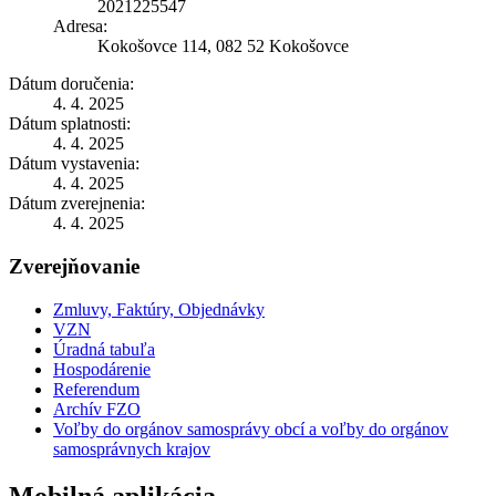
2021225547
Adresa:
Kokošovce 114, 082 52 Kokošovce
Dátum doručenia:
4. 4. 2025
Dátum splatnosti:
4. 4. 2025
Dátum vystavenia:
4. 4. 2025
Dátum zverejnenia:
4. 4. 2025
Zverejňovanie
Zmluvy, Faktúry, Objednávky
VZN
Úradná tabuľa
Hospodárenie
Referendum
Archív FZO
Voľby do orgánov samosprávy obcí a voľby do orgánov
samosprávnych krajov
Mobilná aplikácia