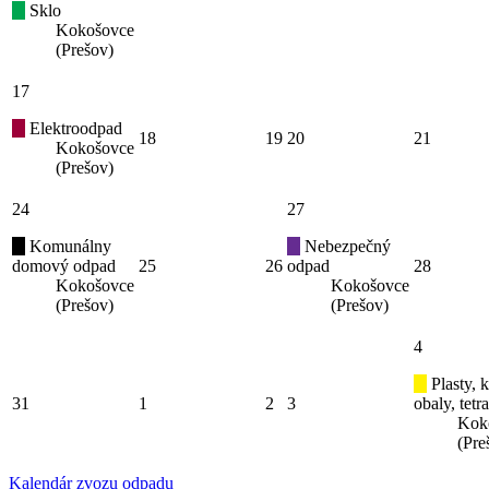
Sklo
Kokošovce
(Prešov)
17
Elektroodpad
18
19
20
21
Kokošovce
(Prešov)
24
27
Komunálny
Nebezpečný
domový odpad
25
26
odpad
28
Kokošovce
Kokošovce
(Prešov)
(Prešov)
4
Plasty, 
31
1
2
3
obaly, tetr
Kok
(Pre
Kalendár zvozu odpadu