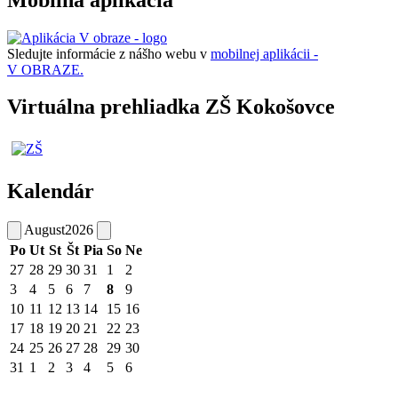
Sledujte informácie z nášho webu v
mobilnej aplikácii -
V OBRAZE.
Virtuálna prehliadka ZŠ Kokošovce
Kalendár
August
2026
Po
Ut
St
Št
Pia
So
Ne
27
28
29
30
31
1
2
3
4
5
6
7
8
9
10
11
12
13
14
15
16
17
18
19
20
21
22
23
24
25
26
27
28
29
30
31
1
2
3
4
5
6