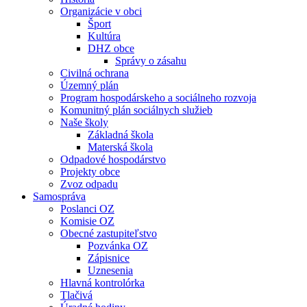
Organizácie v obci
Šport
Kultúra
DHZ obce
Správy o zásahu
Civilná ochrana
Územný plán
Program hospodárskeho a sociálneho rozvoja
Komunitný plán sociálnych služieb
Naše školy
Základná škola
Materská škola
Odpadové hospodárstvo
Projekty obce
Zvoz odpadu
Samospráva
Poslanci OZ
Komisie OZ
Obecné zastupiteľstvo
Pozvánka OZ
Zápisnice
Uznesenia
Hlavná kontrolórka
Tlačivá