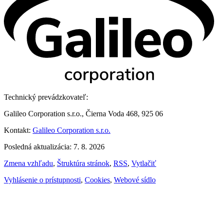
Technický prevádzkovateľ:
Galileo Corporation s.r.o., Čierna Voda 468, 925 06
Kontakt:
Galileo Corporation s.r.o.
Posledná aktualizácia: 7. 8. 2026
Zmena vzhľadu
,
Štruktúra stránok
,
RSS
,
Vytlačiť
Vyhlásenie o prístupnosti
,
Cookies
,
Webové sídlo