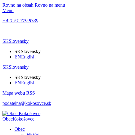
Rovno na obsah
Rovno na menu
Menu
+421 51 779 8339
SK
Slovensky
SK
Slovensky
EN
English
SK
Slovensky
SK
Slovensky
EN
English
Mapa webu
RSS
podatelna@kokosovce.sk
Obec
Kokošovce
Obec
História