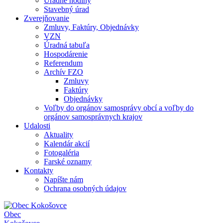
Úradné hodiny
Stavebný úrad
Zverejňovanie
Zmluvy, Faktúry, Objednávky
VZN
Úradná tabuľa
Hospodárenie
Referendum
Archív FZO
Zmluvy
Faktúry
Objednávky
Voľby do orgánov samosprávy obcí a voľby do
orgánov samosprávnych krajov
Udalosti
Aktuality
Kalendár akcií
Fotogaléria
Farské oznamy
Kontakty
Napíšte nám
Ochrana osobných údajov
Obec