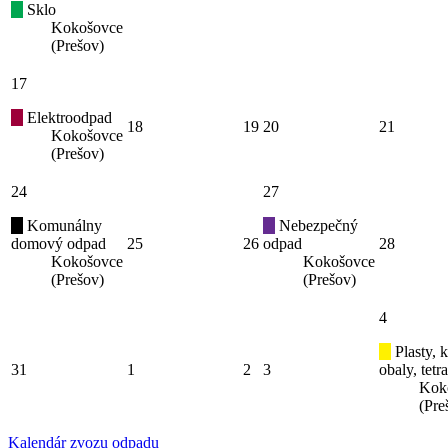
Sklo
Kokošovce
(Prešov)
17
Elektroodpad
18
19
20
21
Kokošovce
(Prešov)
24
27
Komunálny
Nebezpečný
domový odpad
25
26
odpad
28
Kokošovce
Kokošovce
(Prešov)
(Prešov)
4
Plasty, 
31
1
2
3
obaly, tetr
Kok
(Pre
Kalendár zvozu odpadu