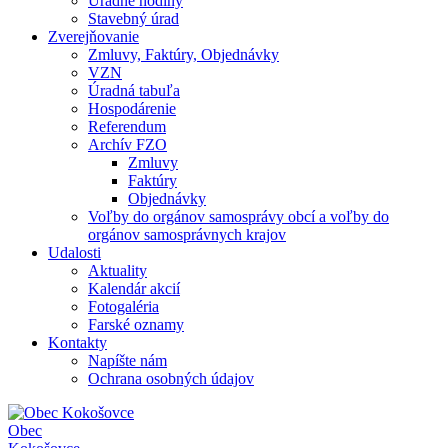
Úradné hodiny
Stavebný úrad
Zverejňovanie
Zmluvy, Faktúry, Objednávky
VZN
Úradná tabuľa
Hospodárenie
Referendum
Archív FZO
Zmluvy
Faktúry
Objednávky
Voľby do orgánov samosprávy obcí a voľby do
orgánov samosprávnych krajov
Udalosti
Aktuality
Kalendár akcií
Fotogaléria
Farské oznamy
Kontakty
Napíšte nám
Ochrana osobných údajov
Obec