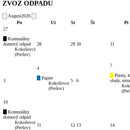
ZVOZ ODPADU
August
2026
Po
Ut
St
Št
Pi
27
Komunálny
domový odpad
28
29
30
31
Kokošovce
(Prešov)
7
4
Plasty, 
Papier
3
5
6
obaly, tetr
Kokošovce
Kok
(Prešov)
(Pre
10
Komunálny
domový odpad
Kokošovce
11
12
13
14
(Prešov)