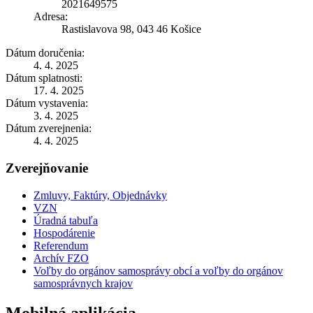
2021649575
Adresa:
Rastislavova 98, 043 46 Košice
Dátum doručenia:
4. 4. 2025
Dátum splatnosti:
17. 4. 2025
Dátum vystavenia:
3. 4. 2025
Dátum zverejnenia:
4. 4. 2025
Zverejňovanie
Zmluvy, Faktúry, Objednávky
VZN
Úradná tabuľa
Hospodárenie
Referendum
Archív FZO
Voľby do orgánov samosprávy obcí a voľby do orgánov
samosprávnych krajov
Mobilná aplikácia