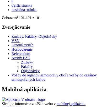
6
ďalšia stránka
posledná stránka
Zobrazené
101
-
101
z 101
Zverejňovanie
Zmluvy, Faktúry, Objednávky
VZN
Úradná tabuľa
Hospodárenie
Referendum
Archív FZO
Zmluvy
Faktúry
Objednávky
Voľby do orgánov samosprávy obcí a voľby do orgánov
samosprávnych krajov
Mobilná aplikácia
Sledujte informácie z nášho webu v
mobilnej aplikácii -