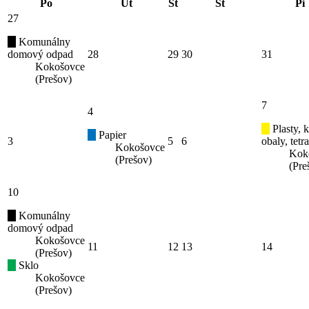
Po
Ut
St
Št
Pi
27
Komunálny
domový odpad
28
29
30
31
Kokošovce
(Prešov)
7
4
Plasty, 
Papier
3
5
6
obaly, tetr
Kokošovce
Kok
(Prešov)
(Pre
10
Komunálny
domový odpad
Kokošovce
11
12
13
14
(Prešov)
Sklo
Kokošovce
(Prešov)