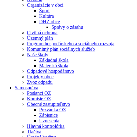
Organizácie v obci
Šport
Kultúra
DHZ obce
Správy o zásahu
Civilná ochrana
Územný plán
Program hospodárskeho a sociálneho rozvoja
Komunitný plán sociálnych služieb
Naše školy
Základná škola
Materská škola
Odpadové hospodárstvo
Projekty obce
Zvoz odpadu
Samospráva
Poslanci OZ
Komisie OZ
Obecné zastupiteľstvo
Pozvánka OZ
Zápisnice
Uznesenia
Hlavná kontrolórka
Tlačivá