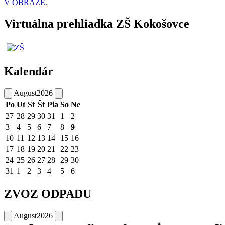
V OBRAZE.
Virtuálna prehliadka ZŠ Kokošovce
Kalendár
August
2026
Po
Ut
St
Št
Pia
So
Ne
27
28
29
30
31
1
2
3
4
5
6
7
8
9
10
11
12
13
14
15
16
17
18
19
20
21
22
23
24
25
26
27
28
29
30
31
1
2
3
4
5
6
ZVOZ ODPADU
August
2026