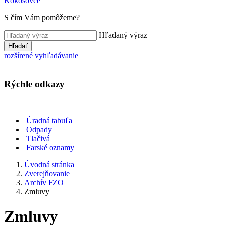
Kokošovce
S čím Vám pomôžeme?
Hľadaný výraz
Hľadať
rozšírené vyhľadávanie
Rýchle odkazy
Úradná tabuľa
Odpady
Tlačivá
Farské oznamy
Úvodná stránka
Zverejňovanie
Archív FZO
Zmluvy
Zmluvy