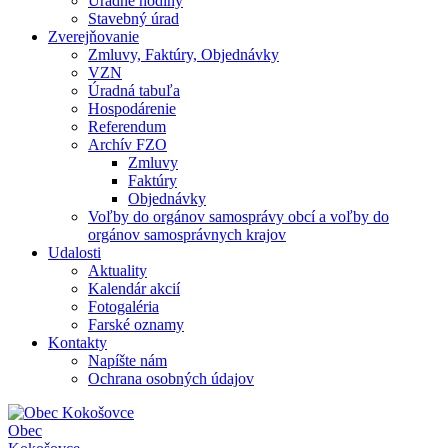
Úradné hodiny
Stavebný úrad
Zverejňovanie
Zmluvy, Faktúry, Objednávky
VZN
Úradná tabuľa
Hospodárenie
Referendum
Archív FZO
Zmluvy
Faktúry
Objednávky
Voľby do orgánov samosprávy obcí a voľby do
orgánov samosprávnych krajov
Udalosti
Aktuality
Kalendár akcií
Fotogaléria
Farské oznamy
Kontakty
Napíšte nám
Ochrana osobných údajov
Obec