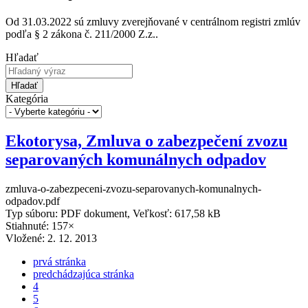
Od 31.03.2022 sú zmluvy zverejňované v centrálnom registri zmlúv
podľa § 2 zákona č. 211/2000 Z.z..
Hľadať
Hľadať
Kategória
Ekotorysa, Zmluva o zabezpečení zvozu
separovaných komunálnych odpadov
zmluva-o-zabezpeceni-zvozu-separovanych-komunalnych-
odpadov.pdf
Typ súboru: PDF dokument, Veľkosť: 617,58 kB
Stiahnuté: 157×
Vložené:
2. 12. 2013
prvá stránka
predchádzajúca stránka
4
5