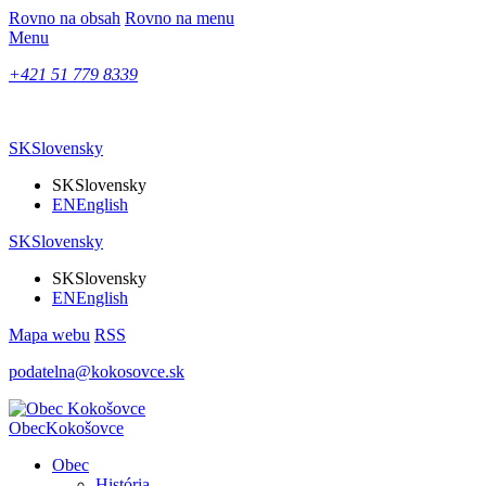
Rovno na obsah
Rovno na menu
Menu
+421 51 779 8339
SK
Slovensky
SK
Slovensky
EN
English
SK
Slovensky
SK
Slovensky
EN
English
Mapa webu
RSS
podatelna@kokosovce.sk
Obec
Kokošovce
Obec
História