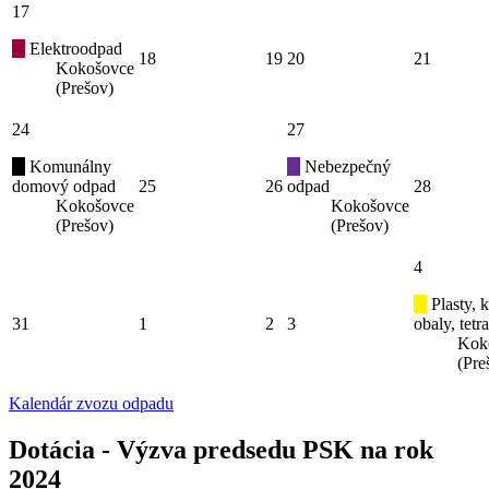
17
Elektroodpad
18
19
20
21
Kokošovce
(Prešov)
24
27
Komunálny
Nebezpečný
domový odpad
25
26
odpad
28
Kokošovce
Kokošovce
(Prešov)
(Prešov)
4
Plasty, 
31
1
2
3
obaly, tetr
Kok
(Pre
Kalendár zvozu odpadu
Dotácia - Výzva predsedu PSK na rok
2024