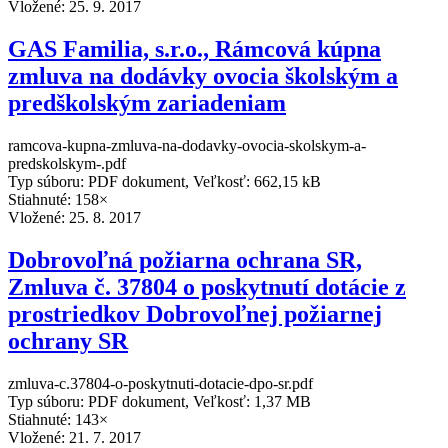
Vložené:
25. 9. 2017
GAS Familia, s.r.o., Rámcová kúpna
zmluva na dodávky ovocia školským a
predškolským zariadeniam
ramcova-kupna-zmluva-na-dodavky-ovocia-skolskym-a-
predskolskym-.pdf
Typ súboru: PDF dokument, Veľkosť: 662,15 kB
Stiahnuté: 158×
Vložené:
25. 8. 2017
Dobrovoľná požiarna ochrana SR,
Zmluva č. 37804 o poskytnutí dotácie z
prostriedkov Dobrovoľnej požiarnej
ochrany SR
zmluva-c.37804-o-poskytnuti-dotacie-dpo-sr.pdf
Typ súboru: PDF dokument, Veľkosť: 1,37 MB
Stiahnuté: 143×
Vložené:
21. 7. 2017