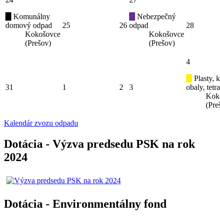
Komunálny
Nebezpečný
domový odpad
25
26
odpad
28
Kokošovce
Kokošovce
(Prešov)
(Prešov)
4
Plasty, 
31
1
2
3
obaly, tetr
Kok
(Pre
Kalendár zvozu odpadu
Dotácia - Výzva predsedu PSK na rok
2024
Dotácia - Environmentálny fond