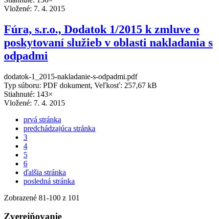
Vložené:
7. 4. 2015
Fúra, s.r.o., Dodatok 1/2015 k zmluve o
poskytovaní služieb v oblasti nakladania s
odpadmi
dodatok-1_2015-nakladanie-s-odpadmi.pdf
Typ súboru: PDF dokument, Veľkosť: 257,67 kB
Stiahnuté: 143×
Vložené:
7. 4. 2015
prvá stránka
predchádzajúca stránka
3
4
5
6
ďalšia stránka
posledná stránka
Zobrazené
81
-
100
z 101
Zverejňovanie