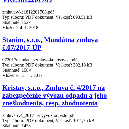
zmluva-vke1812201703.pdf
Typ súboru: PDF dokument, Veľkosť: 893,51 kB
Stiahnuté: 152×
Vložené:
4. 1. 2018
Stanim, s.r.o., Mandátna zmluva
č.07/2017-ÚP
072017mandatna-zmluva-kokosovce.pdf
Typ súboru: PDF dokument, Veľkosť: 302,18 kB
Stiahnuté: 158×
Vložené:
13. 11. 2017
Kristav, s.r.o., Zmluva č. 4/2017 na
zabezpečenie vývozu odpadu a jeho
zneškodnenia, resp. zhodnotenia
zmluva-c.4_2017-na-vyvoz-odpadu.pdf
Typ súboru: PDF dokument, Veľkosť: 1011,75 kB
Stiahnuté: 145×