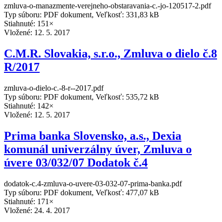
zmluva-o-manazmente-verejneho-obstaravania-c.-jo-120517-2.pdf
Typ súboru: PDF dokument, Veľkosť: 331,83 kB
Stiahnuté: 151×
Vložené:
12. 5. 2017
C.M.R. Slovakia, s.r.o., Zmluva o dielo č.8
R/2017
zmluva-o-dielo-c.-8-r--2017.pdf
Typ súboru: PDF dokument, Veľkosť: 535,72 kB
Stiahnuté: 142×
Vložené:
12. 5. 2017
Prima banka Slovensko, a.s., Dexia
komunál univerzálny úver, Zmluva o
úvere 03/032/07 Dodatok č.4
dodatok-c.4-zmluva-o-uvere-03-032-07-prima-banka.pdf
Typ súboru: PDF dokument, Veľkosť: 477,07 kB
Stiahnuté: 171×
Vložené:
24. 4. 2017