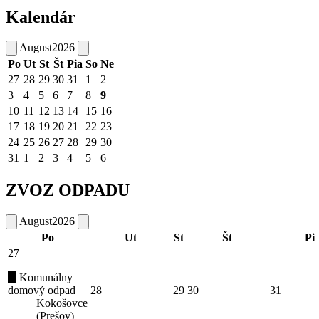
Kalendár
August
2026
Po
Ut
St
Št
Pia
So
Ne
27
28
29
30
31
1
2
3
4
5
6
7
8
9
10
11
12
13
14
15
16
17
18
19
20
21
22
23
24
25
26
27
28
29
30
31
1
2
3
4
5
6
ZVOZ ODPADU
August
2026
Po
Ut
St
Št
Pi
27
Komunálny
domový odpad
28
29
30
31
Kokošovce
(Prešov)