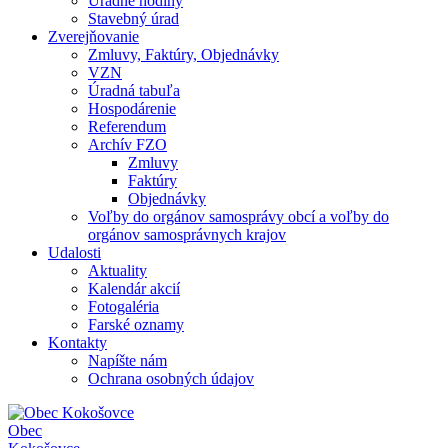
Úradné hodiny
Stavebný úrad
Zverejňovanie
Zmluvy, Faktúry, Objednávky
VZN
Úradná tabuľa
Hospodárenie
Referendum
Archív FZO
Zmluvy
Faktúry
Objednávky
Voľby do orgánov samosprávy obcí a voľby do
orgánov samosprávnych krajov
Udalosti
Aktuality
Kalendár akcií
Fotogaléria
Farské oznamy
Kontakty
Napíšte nám
Ochrana osobných údajov
Obec