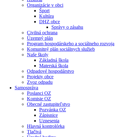
Organizácie v obci
Šport
Kultúra
DHZ obce
Správy o zásahu
Civilná ochrana
Územný plán
Program hospodárskeho a sociálneho rozvoja
Komunitný plán sociálnych služieb
Naše školy
Základná škola
Materská škola
Odpadové hospodárstvo
Projekty obce
Zvoz odpadu
Samospráva
Poslanci OZ
Komisie OZ
Obecné zastupiteľstvo
Pozvánka OZ
Zápisnice
Uznesenia
Hlavná kontrolórka
Tlačivá