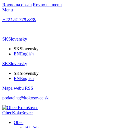
Rovno na obsah
Rovno na menu
Menu
+421 51 779 8339
SK
Slovensky
SK
Slovensky
EN
English
SK
Slovensky
SK
Slovensky
EN
English
Mapa webu
RSS
podatelna@kokosovce.sk
Obec
Kokošovce
Obec
História