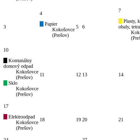
7
4
Plasty, 
Papier
3
5
6
obaly, tetr
Kokošovce
Kok
(Prešov)
(Pre
10
Komunálny
domový odpad
Kokošovce
11
12
13
14
(Prešov)
Sklo
Kokošovce
(Prešov)
17
Elektroodpad
18
19
20
21
Kokošovce
(Prešov)
24
27