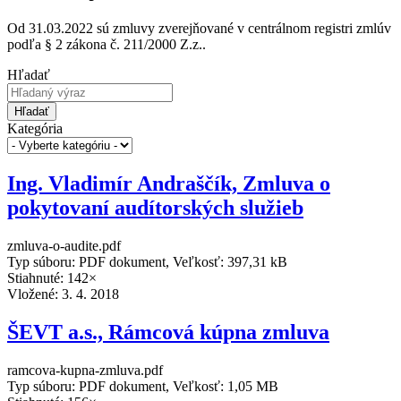
Od 31.03.2022 sú zmluvy zverejňované v centrálnom registri zmlúv
podľa § 2 zákona č. 211/2000 Z.z..
Hľadať
Hľadať
Kategória
Ing. Vladimír Andraščík, Zmluva o
pokytovaní audítorských služieb
zmluva-o-audite.pdf
Typ súboru: PDF dokument, Veľkosť: 397,31 kB
Stiahnuté: 142×
Vložené:
3. 4. 2018
ŠEVT a.s., Rámcová kúpna zmluva
ramcova-kupna-zmluva.pdf
Typ súboru: PDF dokument, Veľkosť: 1,05 MB