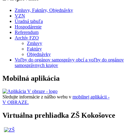
Zmluvy, Faktúry, Objednávky
VZN
Úradná tabuľa
Hospodárenie
Referendum
Archív FZO
Zmluvy
Faktúry
Objednávky
Voľby do orgánov samosprávy obcí a voľby do orgánov
samosprávnych krajov
Mobilná aplikácia
Sledujte informácie z nášho webu v
mobilnej aplikácii -
V OBRAZE.
Virtuálna prehliadka ZŠ Kokošovce