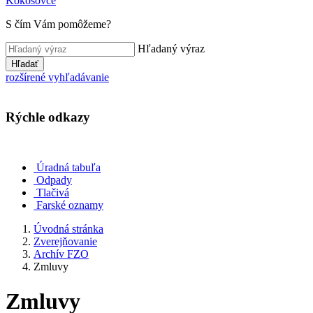
Kokošovce
S čím Vám pomôžeme?
Hľadaný výraz
Hľadať
rozšírené vyhľadávanie
Rýchle odkazy
Úradná tabuľa
Odpady
Tlačivá
Farské oznamy
Úvodná stránka
Zverejňovanie
Archív FZO
Zmluvy
Zmluvy