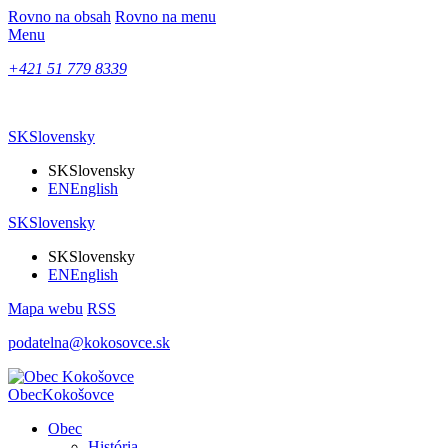
Rovno na obsah
Rovno na menu
Menu
+421 51 779 8339
SK
Slovensky
SK
Slovensky
EN
English
SK
Slovensky
SK
Slovensky
EN
English
Mapa webu
RSS
podatelna@kokosovce.sk
Obec
Kokošovce
Obec
História