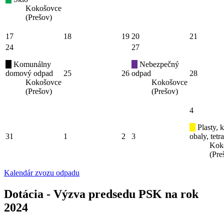
Kokošovce
(Prešov)
17
18
19
20
21
24
27
Komunálny
Nebezpečný
domový odpad
25
26
odpad
28
Kokošovce
Kokošovce
(Prešov)
(Prešov)
4
Plasty, 
31
1
2
3
obaly, tetr
Kok
(Pre
Kalendár zvozu odpadu
Dotácia - Výzva predsedu PSK na rok
2024