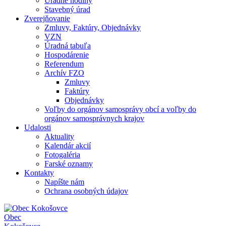
Úradné hodiny
Stavebný úrad
Zverejňovanie
Zmluvy, Faktúry, Objednávky
VZN
Úradná tabuľa
Hospodárenie
Referendum
Archív FZO
Zmluvy
Faktúry
Objednávky
Voľby do orgánov samosprávy obcí a voľby do
orgánov samosprávnych krajov
Udalosti
Aktuality
Kalendár akcií
Fotogaléria
Farské oznamy
Kontakty
Napíšte nám
Ochrana osobných údajov
Obec