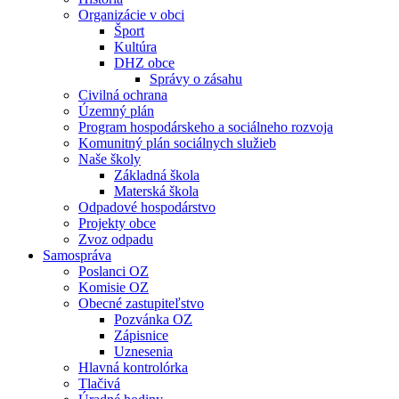
Organizácie v obci
Šport
Kultúra
DHZ obce
Správy o zásahu
Civilná ochrana
Územný plán
Program hospodárskeho a sociálneho rozvoja
Komunitný plán sociálnych služieb
Naše školy
Základná škola
Materská škola
Odpadové hospodárstvo
Projekty obce
Zvoz odpadu
Samospráva
Poslanci OZ
Komisie OZ
Obecné zastupiteľstvo
Pozvánka OZ
Zápisnice
Uznesenia
Hlavná kontrolórka
Tlačivá