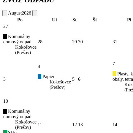
ZVOZ ODPADU
August
2026
Po
Ut
St
Št
Pi
27
Komunálny
domový odpad
28
29
30
31
Kokošovce
(Prešov)
7
4
Plasty, 
Papier
3
5
6
obaly, tetr
Kokošovce
Kok
(Prešov)
(Pre
10
Komunálny
domový odpad
Kokošovce
11
12
13
14
(Prešov)
Sklo