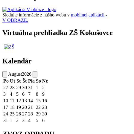
Sledujte informácie z nášho webu v
mobilnej aplikácii -
V OBRAZE.
Virtuálna prehliadka ZŠ Kokošovce
Kalendár
August
2026
Po
Ut
St
Št
Pia
So
Ne
27
28
29
30
31
1
2
3
4
5
6
7
8
9
10
11
12
13
14
15
16
17
18
19
20
21
22
23
24
25
26
27
28
29
30
31
1
2
3
4
5
6