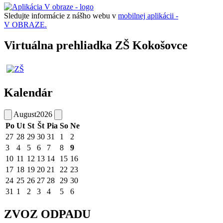
Sledujte informácie z nášho webu v
mobilnej aplikácii -
V OBRAZE.
Virtuálna prehliadka ZŠ Kokošovce
Kalendár
August
2026
Po
Ut
St
Št
Pia
So
Ne
27
28
29
30
31
1
2
3
4
5
6
7
8
9
10
11
12
13
14
15
16
17
18
19
20
21
22
23
24
25
26
27
28
29
30
31
1
2
3
4
5
6
ZVOZ ODPADU