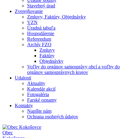
Úradné hodiny
Stavebný úrad
Zverejňovanie
Zmluvy, Faktúry, Objednávky
VZN
Úradná tabuľa
Hospodárenie
Referendum
Archív FZO
Zmluvy
Faktúry
Objednávky
Voľby do orgánov samosprávy obcí a voľby do
orgánov samosprávnych krajov
Udalosti
Aktuality
Kalendár akcií
Fotogaléria
Farské oznamy
Kontakty
Napíšte nám
Ochrana osobných údajov
Obec