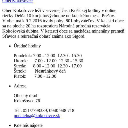
Obec
Kokošovce
Obec Kokošovce leží v severnej časti Košickej kotliny v doline
riečky Delňa 10 km juhovýchodne od krajského mesta Prešov.
V obci má k 9.2.2016 trvalý pobyt 801 obyvateľov. V katastri obce
sa na ploche 20 ha rozprestiera Národná prírodná rezervácia
Kokošovská dubina. V katastri obce sa nachádza minerálny prameň
Šťavica a rekreačná oblasť známa ako Sigord.
Úradné hodiny
Pondelok: 7.00 - 12.00 12.30 - 15.30
Utorok: 7.00 - 12.00 12.30 - 15.30
Streda: 8.00 - 12.00 12.30 - 17.00
Štrtok: Nestránkový deň
Piatok: 7.00 - 12.00
Adresa
Obecný úrad
Kokošovce 76
Tel.: 051/7798339, 0940 948 718
podatelna@kokosovce.sk
Kde nás nájdete