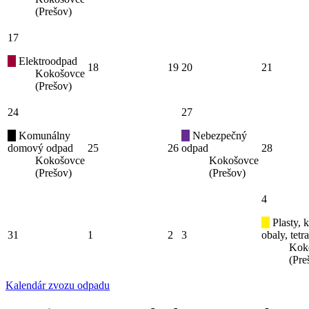
(Prešov)
17
Elektroodpad
18
19
20
21
Kokošovce
(Prešov)
24
27
Komunálny
Nebezpečný
domový odpad
25
26
odpad
28
Kokošovce
Kokošovce
(Prešov)
(Prešov)
4
Plasty, 
31
1
2
3
obaly, tetr
Kok
(Pre
Kalendár zvozu odpadu