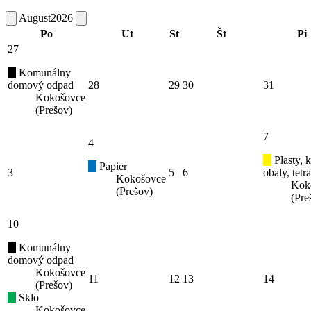
August
2026
Po
Ut
St
Št
Pi
27
Komunálny
domový odpad
28
29
30
31
Kokošovce
(Prešov)
7
4
Plasty, 
Papier
3
5
6
obaly, tetr
Kokošovce
Kok
(Prešov)
(Pre
10
Komunálny
domový odpad
Kokošovce
11
12
13
14
(Prešov)
Sklo
Kokošovce