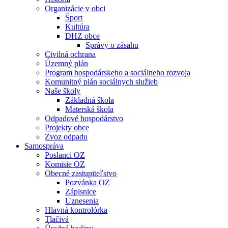
Organizácie v obci
Šport
Kultúra
DHZ obce
Správy o zásahu
Civilná ochrana
Územný plán
Program hospodárskeho a sociálneho rozvoja
Komunitný plán sociálnych služieb
Naše školy
Základná škola
Materská škola
Odpadové hospodárstvo
Projekty obce
Zvoz odpadu
Samospráva
Poslanci OZ
Komisie OZ
Obecné zastupiteľstvo
Pozvánka OZ
Zápisnice
Uznesenia
Hlavná kontrolórka
Tlačivá