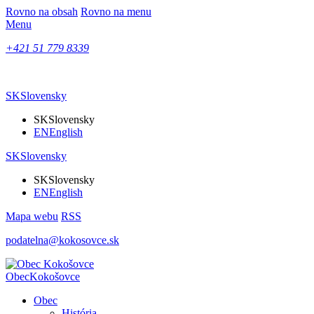
Rovno na obsah
Rovno na menu
Menu
+421 51 779 8339
SK
Slovensky
SK
Slovensky
EN
English
SK
Slovensky
SK
Slovensky
EN
English
Mapa webu
RSS
podatelna@kokosovce.sk
Obec
Kokošovce
Obec
História