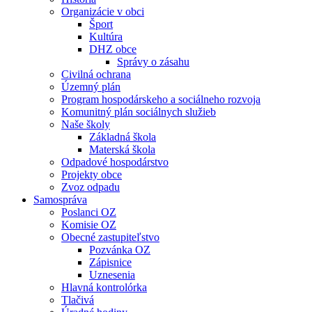
Organizácie v obci
Šport
Kultúra
DHZ obce
Správy o zásahu
Civilná ochrana
Územný plán
Program hospodárskeho a sociálneho rozvoja
Komunitný plán sociálnych služieb
Naše školy
Základná škola
Materská škola
Odpadové hospodárstvo
Projekty obce
Zvoz odpadu
Samospráva
Poslanci OZ
Komisie OZ
Obecné zastupiteľstvo
Pozvánka OZ
Zápisnice
Uznesenia
Hlavná kontrolórka
Tlačivá