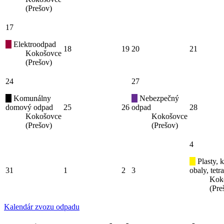
(Prešov)
17
Elektroodpad
18
19
20
21
Kokošovce
(Prešov)
24
27
Komunálny
Nebezpečný
domový odpad
25
26
odpad
28
Kokošovce
Kokošovce
(Prešov)
(Prešov)
4
Plasty, 
31
1
2
3
obaly, tetr
Kok
(Pre
Kalendár zvozu odpadu