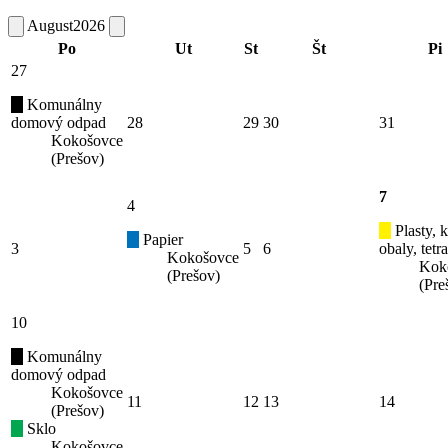
August
2026
Po
Ut
St
Št
Pi
27
Komunálny
domový odpad
28
29
30
31
Kokošovce
(Prešov)
7
4
Plasty, 
Papier
3
5
6
obaly, tetr
Kokošovce
Kok
(Prešov)
(Pre
10
Komunálny
domový odpad
Kokošovce
11
12
13
14
(Prešov)
Sklo
Kokošovce