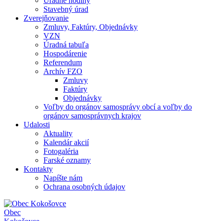
Úradné hodiny
Stavebný úrad
Zverejňovanie
Zmluvy, Faktúry, Objednávky
VZN
Úradná tabuľa
Hospodárenie
Referendum
Archív FZO
Zmluvy
Faktúry
Objednávky
Voľby do orgánov samosprávy obcí a voľby do
orgánov samosprávnych krajov
Udalosti
Aktuality
Kalendár akcií
Fotogaléria
Farské oznamy
Kontakty
Napíšte nám
Ochrana osobných údajov
Obec