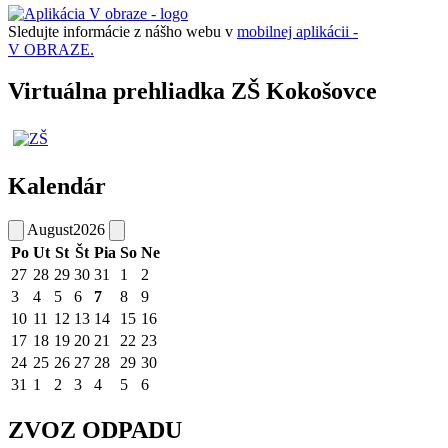
Sledujte informácie z nášho webu v
mobilnej aplikácii -
V OBRAZE.
Virtuálna prehliadka ZŠ Kokošovce
Kalendár
August
2026
Po
Ut
St
Št
Pia
So
Ne
27
28
29
30
31
1
2
3
4
5
6
7
8
9
10
11
12
13
14
15
16
17
18
19
20
21
22
23
24
25
26
27
28
29
30
31
1
2
3
4
5
6
ZVOZ ODPADU