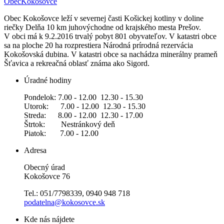
Obec
Kokošovce
Obec Kokošovce leží v severnej časti Košickej kotliny v doline
riečky Delňa 10 km juhovýchodne od krajského mesta Prešov.
V obci má k 9.2.2016 trvalý pobyt 801 obyvateľov. V katastri obce
sa na ploche 20 ha rozprestiera Národná prírodná rezervácia
Kokošovská dubina. V katastri obce sa nachádza minerálny prameň
Šťavica a rekreačná oblasť známa ako Sigord.
Úradné hodiny
Pondelok: 7.00 - 12.00 12.30 - 15.30
Utorok: 7.00 - 12.00 12.30 - 15.30
Streda: 8.00 - 12.00 12.30 - 17.00
Štrtok: Nestránkový deň
Piatok: 7.00 - 12.00
Adresa
Obecný úrad
Kokošovce 76
Tel.: 051/7798339, 0940 948 718
podatelna@kokosovce.sk
Kde nás nájdete