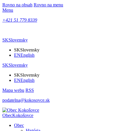
Rovno na obsah
Rovno na menu
Menu
+421 51 779 8339
SK
Slovensky
SK
Slovensky
EN
English
SK
Slovensky
SK
Slovensky
EN
English
Mapa webu
RSS
podatelna@kokosovce.sk
Obec
Kokošovce
Obec
História